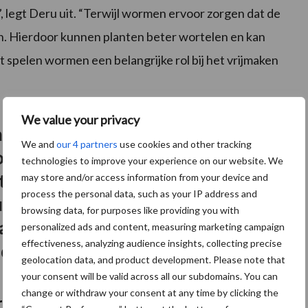
 legt Deru uit. “Terwijl wormen ervoor zorgen dat de
gen. Hierdoor kunnen planten beter wortelen en kan
t spelen wormen een belangrijke rol bij het vrijmaken
We value your privacy
 eenjarig gewas als maïs
We and
our 4 partners
use cookies and other tracking
voor de bodem, maar door
technologies to improve your experience on our website. We
e laten staan en niet te
may store and/or access information from your device and
process the personal data, such as your IP address and
eer je de positieve
browsing data, for purposes like providing you with
an permanent grasland
personalized ads and content, measuring marketing campaign
effectiveness, analyzing audience insights, collecting precise
 de bodem.”
geolocation data, and product development. Please note that
your consent will be valid across all our subdomains. You can
change or withdraw your consent at any time by clicking the
rmen”