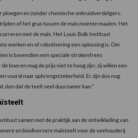
r ploegen en zonder chemische onkruidverdelgers.
rijden of het gras tussen de maïs moeten maaien. Het
ncurreren met de maïs. Het Louis Bolk Instituut
te werken en of robotisering een oplossing is. Om
ien is bovendien een speciale strokenfrees
e boeren mag de prijs niet te hoog zijn: zij willen een
eken vooral naar opbrengstzekerheid. Er zijn dus nog
 zien dat de teelt veel duurzamer kan.”
ïsteelt
stituut samen met de praktijk aan de ontwikkeling van
onere en biodiversere maïsteelt voor de veehouderij