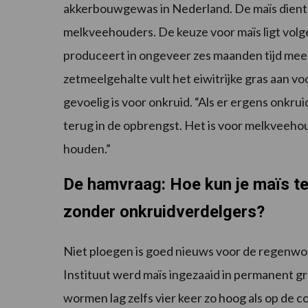
akkerbouwgewas in Nederland. De maïs dient 
melkveehouders. De keuze voor maïs ligt vol
produceert in ongeveer zes maanden tijd meer 
zetmeelgehalte vult het eiwitrijke gras aan voo
gevoelig is voor onkruid. “Als er ergens onkruid 
terug in de opbrengst. Het is voor melkveehou
houden.”
De hamvraag: Hoe kun je maïs t
zonder onkruidverdelgers?
Niet ploegen is goed nieuws voor de regenwor
Instituut werd maïs ingezaaid in permanent gra
wormen lag zelfs vier keer zo hoog als op de 