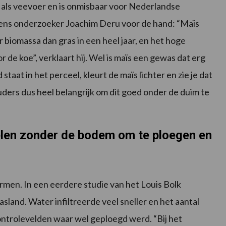
als veevoer en is onmisbaar voor Nederlandse
gens onderzoeker Joachim Deru voor de hand: “Maïs
biomassa dan gras in een heel jaar, en het hoge
r de koe”, verklaart hij. Wel is maïs een gewas dat erg
staat in het perceel, kleurt de maïs lichter en zie je dat
ders dus heel belangrijk om dit goed onder de duim te
elen zonder de bodem om te ploegen en
men. In een eerdere studie van het Louis Bolk
sland. Water infiltreerde veel sneller en het aantal
controlevelden waar wel geploegd werd. “Bij het