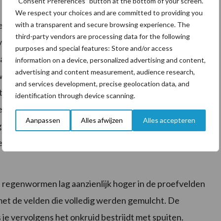
“Consent Preferences” button at the bottom of your screen.
We respect your choices and are committed to providing you
niet-kerende grondbewerking uitgetest in een
with a transparent and secure browsing experience. The
third-party vendors are processing data for the following
van de proefopstellingen werd als controle alleen
purposes and special features: Store and/or access
aaien en tijdens het groeiseizoen). Op andere
information on a device, personalized advertising and content,
advertising and content measurement, audience research,
j wordt de graszode gemengd met de bovenste
and services development, precise geolocation data, and
ijding volgde later in het seizoen, mechanisch
identification through device scanning.
laatste behandeling leek hierop, alleen werd in dit
Aanpassen
Alles afwijzen
Alles accepteren
gespaard. “Door een stuk gras te sparen houd je
een mooi systeem waarbij je een soort vluchtstrook
l regenwormen lag aanzienlijk hoger in de proefvelden
met de velden die volledig werden gemulcht. De
je vervolgens het onkruid bestrijdt met spuiten.