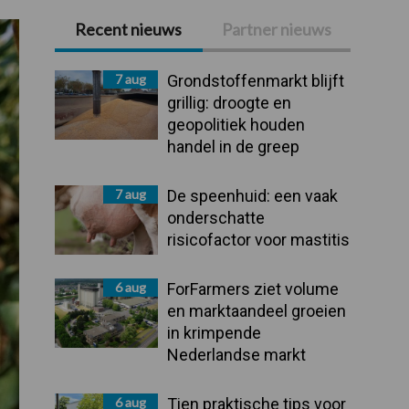
Recent nieuws
Partner nieuws
Primaire
Sidebar
7 aug
Grondstoffenmarkt blijft
grillig: droogte en
geopolitiek houden
handel in de greep
7 aug
De speenhuid: een vaak
onderschatte
risicofactor voor mastitis
6 aug
ForFarmers ziet volume
en marktaandeel groeien
in krimpende
Nederlandse markt
6 aug
Tien praktische tips voor