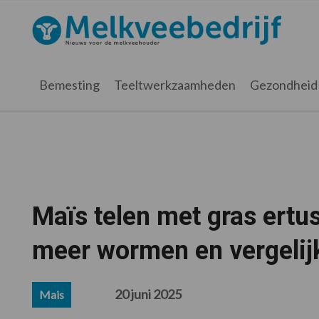
Spring
Door
Spring
Spring
naar
naar
naar
naar
Melkveebedrijf.nl
de
de
de
de
hoofdnavigatie
hoofd
eerste
voettekst
inhoud
sidebar
Bemesting
Teeltwerkzaamheden
Gezondheid
Maïs telen met gras ertu
meer wormen en vergelij
20 juni 2025
Mais