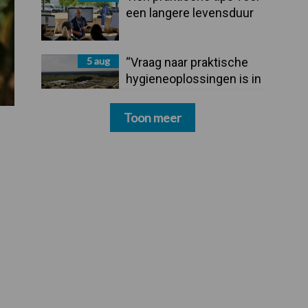
een langere levensduur
5 aug
“Vraag naar praktische
hygieneoplossingen is in
Polen groter dan ooit”
Toon meer