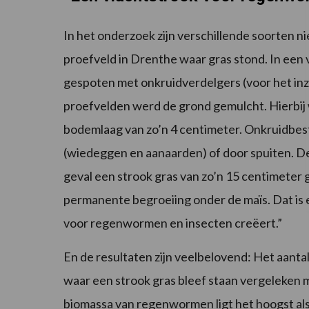
In het onderzoek zijn verschillende soorten 
proefveld in Drenthe waar gras stond. In een 
gespoten met onkruidverdelgers (voor het inz
proefvelden werd de grond gemulcht. Hierbi
bodemlaag van zo’n 4 centimeter. Onkruidbestr
(wiedeggen en aanaarden) of door spuiten. De 
geval een strook gras van zo’n 15 centimeter 
permanente begroeiing onder de maïs. Dat is 
voor regenwormen en insecten creëert.”
En de resultaten zijn veelbelovend: Het aanta
waar een strook gras bleef staan vergeleken 
biomassa van regenwormen ligt het hoogst als 