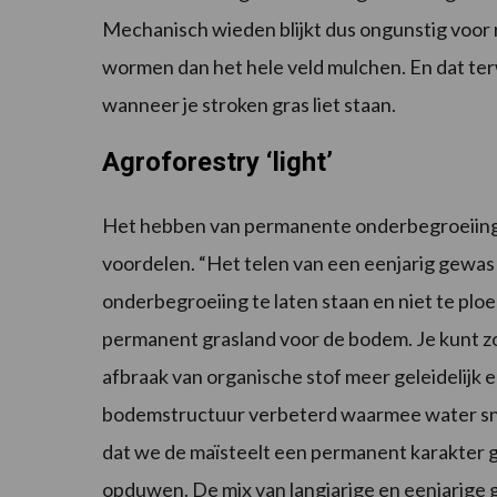
Mechanisch wieden blijkt dus ongunstig voor
wormen dan het hele veld mulchen. En dat terw
wanneer je stroken gras liet staan.
Agroforestry ‘light’
Het hebben van permanente onderbegroeiing, 
voordelen. “Het telen van een eenjarig gewas 
onderbegroeiing te laten staan en niet te plo
permanent grasland voor de bodem. Je kunt z
afbraak van organische stof meer geleidelijk 
bodemstructuur verbeterd waarmee water sn
dat we de maïsteelt een permanent karakter g
opduwen. De mix van langjarige en eenjarige ge