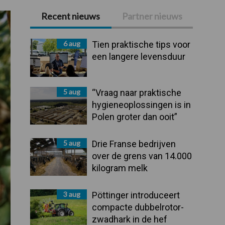
Recent nieuws
Partner nieuws
Primaire
Sidebar
6 aug
Tien praktische tips voor
een langere levensduur
5 aug
“Vraag naar praktische
hygieneoplossingen is in
Polen groter dan ooit”
5 aug
Drie Franse bedrijven
over de grens van 14.000
kilogram melk
3 aug
Pöttinger introduceert
compacte dubbelrotor-
zwadhark in de hef