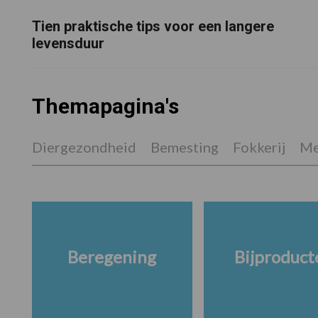
Tien praktische tips voor een langere
levensduur
Themapagina's
Diergezondheid
Bemesting
Fokkerij
Me
Beregening
Bijproduct