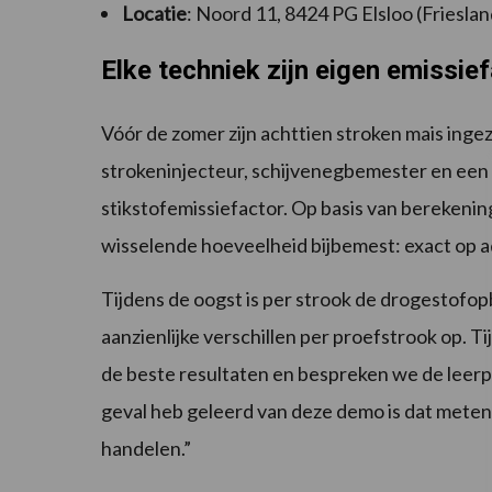
Locatie
: Noord 11, 8424 PG Elsloo (Frieslan
Elke techniek zijn eigen emissie
Vóór de zomer zijn achttien stroken mais ing
strokeninjecteur, schijvenegbemester en een 
stikstofemissiefactor. Op basis van berekenin
wisselende hoeveelheid bijbemest: exact op ad
Tijdens de oogst is per strook de drogestof
aanzienlijke verschillen per proefstrook op. T
de beste resultaten en bespreken we de leerpu
geval heb geleerd van deze demo is dat meten 
handelen.”