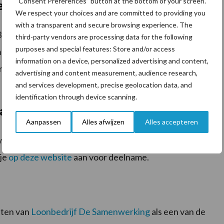
“Consent Preferences” button at the bottom of your screen.
eid
We respect your choices and are committed to providing you
with a transparent and secure browsing experience. The
Boerenveearts Gerrit Hegen je deze avond mee in de
third-party vendors are processing data for the following
purposes and special features: Store and/or access
 de processen in de pens en de stofwisseling van de
information on a device, personalized advertising and content,
drijf? Wat is het belang van een goed werkende bodem
advertising and content measurement, audience research,
and services development, precise geolocation data, and
identification through device scanning.
ais met minder mest’
Aanpassen
Alles afwijzen
Alles accepteren
oensdag 24 januari 2024 van 19.30 tot 22.00 uur bij
 je
op deze website
aan voor deelname.
tten van
Loonbedrijf De Samenwerking
als een van de