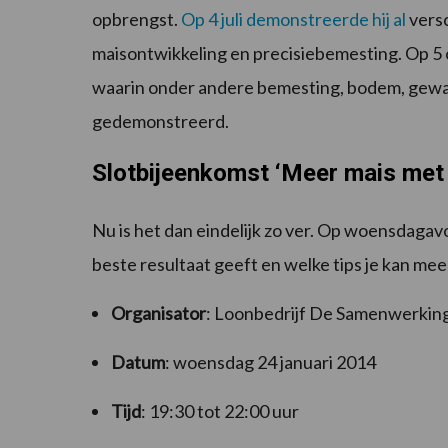
opbrengst.
Op 4 juli demonstreerde hij al
versc
maisontwikkeling en precisiebemesting. Op 5
waarin onder andere bemesting, bodem, gewa
gedemonstreerd.
Slotbijeenkomst ‘Meer mais met
Nu is het dan eindelijk zo ver. Op woensdaga
beste resultaat geeft en welke tips je kan me
Organisator
: Loonbedrijf De Samenwerkin
Datum
: woensdag 24 januari 2014
Tijd
: 19:30 tot 22:00 uur