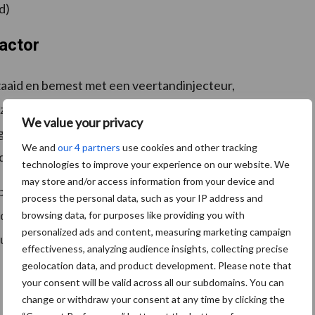
d)
factor
ezaaid en bemest met een veertandinjecteur,
zodenbemester. Elke techniek heeft zijn eigen
We value your privacy
g en bodemanalyses zijn de stroken vervolgens in
We and
our 4 partners
use cookies and other tracking
vies, +40 kg N en -40 kg N.
technologies to improve your experience on our website. We
may store and/or access information from your device and
opbrengst en de voederwaarde gemeten en dat leverde
process the personal data, such as your IP address and
ijdens de slotbijeenkomst verdelen we de prijzen voor
browsing data, for purposes like providing you with
personalized ads and content, measuring marketing campaign
nten uit de proef. Marcel Betten: “Wat ik in ieder
effectiveness, analyzing audience insights, collecting precise
cruciaal is. Eerst meten, dan pas kun je goed
geolocation data, and product development. Please note that
your consent will be valid across all our subdomains. You can
change or withdraw your consent at any time by clicking the