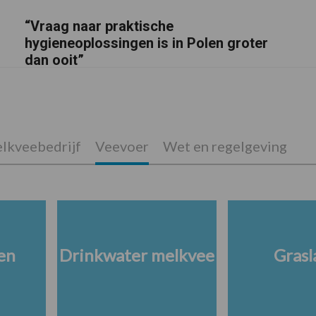
“Vraag naar praktische
hygieneoplossingen is in Polen groter
dan ooit”
lkveebedrijf
Veevoer
Wet en regelgeving
en
Drinkwater melkvee
Grasl