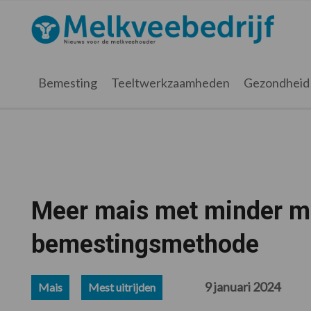
Spring
Door
Spring
Spring
naar
naar
naar
naar
Melkveebedrijf.nl
de
de
de
de
hoofdnavigatie
hoofd
eerste
voettekst
inhoud
sidebar
Bemesting
Teeltwerkzaamheden
Gezondheid
Meer mais met minder mes
bemestingsmethode
9 januari 2024
Mais
Mest uitrijden