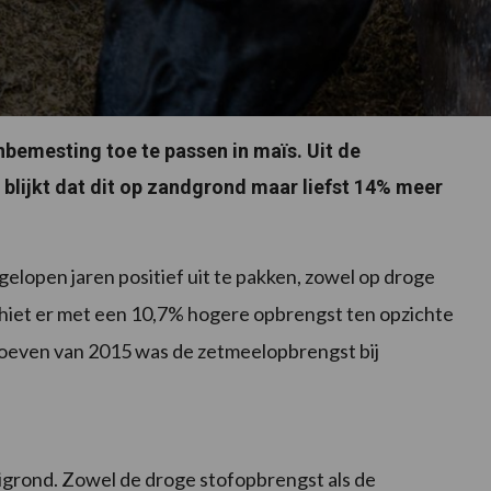
nbemesting toe te passen in maïs. Uit de
blijkt dat dit op zandgrond maar liefst 14% meer
gelopen jaren positief uit te pakken, zowel op droge
chiet er met een 10,7% hogere opbrengst ten opzichte
roeven van 2015 was de zetmeelopbrengst bij
igrond. Zowel de droge stofopbrengst als de