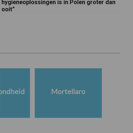
hygieneoplossingen is in Polen groter dan
ooit”
ondheid
Mortellaro