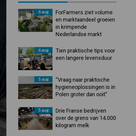
Sidebar
6 aug
ForFarmers ziet volume
en marktaandeel groeien
in krimpende
Nederlandse markt
6 aug
Tien praktische tips voor
een langere levensduur
5 aug
“Vraag naar praktische
hygieneoplossingen is in
Polen groter dan ooit”
5 aug
Drie Franse bedrijven
over de grens van 14.000
kilogram melk