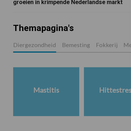
groeien in krimpende Nederlandse markt
Themapagina's
Diergezondheid
Bemesting
Fokkerij
Me
Mastitis
Hittestre