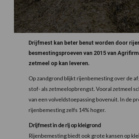
Drijfmest kan beter benut worden door rije
besmestingsproeven van 2015 van Agrifirm 
zetmeel op kan leveren.
Op zandgrond blijkt rijenbemesting over de af
stof- als zetmeelopbrengst. Vooral zetmeel s
van een volveldstoepassing bovenuit. In de p
rijenbemesting zelfs 14% hoger.
Drijfmest in de rij op kleigrond
Rijenbemesting biedt ook grote kansen op kle