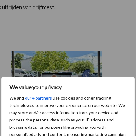
 uitrijden van drijfmest.
We value your privacy
We and
our 4 partners
use cookies and other tracking
technologies to improve your experience on our website. We
may store and/or access information from your device and
process the personal data, such as your IP address and
browsing data, for purposes like providing you with
Tien praktische tips voor een langere
personalized ads and content, measuring marketing campaign