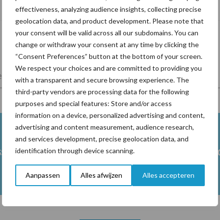
levensduur
effectiveness, analyzing audience insights, collecting precise
geolocation data, and product development. Please note that
your consent will be valid across all our subdomains. You can
change or withdraw your consent at any time by clicking the
“Consent Preferences” button at the bottom of your screen.
We respect your choices and are committed to providing you
lkveebedrijf
Veevoer
Wet en regelgeving
with a transparent and secure browsing experience. The
third-party vendors are processing data for the following
purposes and special features: Store and/or access
information on a device, personalized advertising and content,
advertising and content measurement, audience research,
and services development, precise geolocation data, and
ss
Ketose
Klauwgez
identification through device scanning.
Aanpassen
Alles afwijzen
Alles accepteren