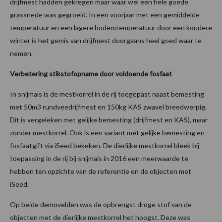
drijfmest hadden gekregen maar waar wel een hele goede
grassnede was gegroeid. In een voorjaar met een gemiddelde
temperatuur en een lagere bodemtemperatuur door een koudere
winter is het gemis van drijfmest doorgaans heel goed waar te
nemen.
Verbetering stikstofopname door voldoende fosfaat
In snijmaïs is de mestkorrel in de rij toegepast naast bemesting
met 50m3 rundveedrijfmest en 150kg KAS zwavel breedwerpig.
Dit is vergeleken met gelijke bemesting (drijfmest en KAS), maar
zonder mestkorrel. Ook is een variant met gelijke bemesting en
fosfaatgift via iSeed bekeken. De dierlijke mestkorrel bleek bij
toepassing in de rij bij snijmais in 2016 een meerwaarde te
hebben ten opzichte van de referentie en de objecten met
iSeed.
Op beide demovelden was de opbrengst droge stof van de
objecten met de dierlijke mestkorrel het hoogst. Deze was