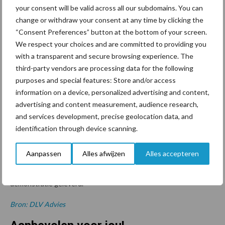
your consent will be valid across all our subdomains. You can
Lage fosfaatgehaltes in Noord Nederland
change or withdraw your consent at any time by clicking the
“Consent Preferences” button at the bottom of your screen.
In Noord Nederland zijn veel percelen met relatief lage
We respect your choices and are committed to providing you
fosfaatgehaltes. Drijfmest rijenbemesting kan een alternatief zijn
with a transparent and secure browsing experience. The
voor de fosfaatbemesting op maïsland, maar op percelen met een
third-party vendors are processing data for the following
lage draagkracht is dit slecht uitvoerbaar en niet altijd is er een
purposes and special features: Store and/or access
information on a device, personalized advertising and content,
rijenbemester beschikbaar in de omgeving. Daarom is er behoefte
advertising and content measurement, audience research,
aan een alternatieve fosfaat meststof in de rij voor mais. Op gras
and services development, precise geolocation data, and
kan met dierlijke mest op percelen met een lage
identification through device scanning.
fosfaatbeschikbaarheid onvoldoende fosfaat gegeven worden.
Ook hier is een aanvulling met een fosfaatmeststof die past op
Aanpassen
Alles afwijzen
Alles accepteren
derogatiebedrijven welkom. De provincie Groningen ziet deze
situatie ook in haar provincie en heeft een bijdrage aan deze
demonstratie geleverd.
Bron: DLV Advies