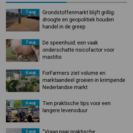
Sidebar
7 aug
Grondstoffenmarkt blijft grillig:
droogte en geopolitiek houden
handel in de greep
7 aug
De speenhuid: een vaak
onderschatte risicofactor voor
mastitis
6 aug
ForFarmers ziet volume en
marktaandeel groeien in krimpende
Nederlandse markt
6 aug
Tien praktische tips voor een
langere levensduur
5 aug
“Vraag naar praktische