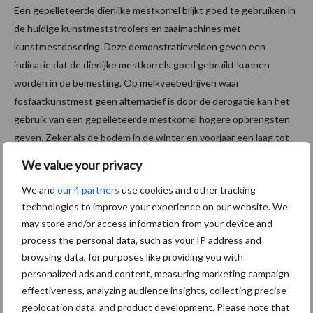
Een gepelleteerde dierlijke mestkorrel blijkt goed te gebruiken in
de huidige kunstmeststrooiers en zaaimachines met
kunstmestdosering. Deze demonstratievelden geven een
indicatie dat de dierlijke mestkorrels goed gebruikt kunnen
worden in de bemesting. Op melkveebedrijven waar
fosfaatkunstmest geen alternatief is door de derogatie kan het
gebruik van een gepelleteerde mestkorrel hogere opbrengsten
geven. Zeker als de bodem in de winter en voorjaar een laag tot
gemiddelde bodemtemperatuur heeft.
We value your privacy
Om een mestkorrel daadwerkelijk kunstmest te laten vervangen
We and
our 4 partners
use cookies and other tracking
is het pelleteren van mest alleen niet voldoende. Samen met
technologies to improve your experience on our website. We
MeMon werkt DLV Advies aan een mestkorrel die qua
may store and/or access information from your device and
samenstelling dichter bij mineralensamenstelling van kunstmest
process the personal data, such as your IP address and
browsing data, for purposes like providing you with
komt: Groen fosfaat. In mais blijkt dit, op basis van 1 jaar, goed te
personalized ads and content, measuring marketing campaign
werken. Momenteel wordt bekeken welke gewassen hiervoor
effectiveness, analyzing audience insights, collecting precise
nog meer kansrijk zijn. Gedacht wordt aan voedererwten, gras en
geolocation data, and product development. Please note that
pootaardappelen.