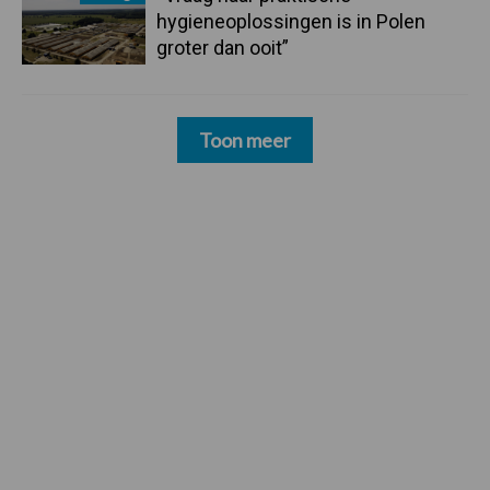
hygieneoplossingen is in Polen
groter dan ooit”
Toon meer
Footer