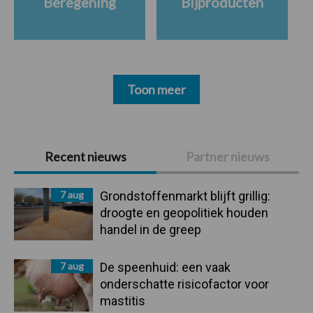
Beregening
Bijproducten
Toon meer
Primaire
Recent nieuws
Partner nieuws
Sidebar
7 aug
Grondstoffenmarkt blijft grillig:
droogte en geopolitiek houden
handel in de greep
7 aug
De speenhuid: een vaak
onderschatte risicofactor voor
mastitis