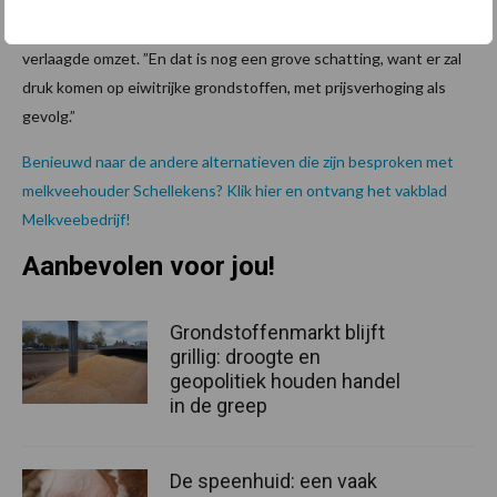
Schellekens in dat het voerspoor hem zo’n 10.000 euro in 4
maanden zal kosten als gevolg van hogere voerkosten of
verlaagde omzet. ”En dat is nog een grove schatting, want er zal
druk komen op eiwitrijke grondstoffen, met prijsverhoging als
gevolg.”
Benieuwd naar de andere alternatieven die zijn besproken met
melkveehouder Schellekens? Klik hier en ontvang het vakblad
Melkveebedrijf!
Aanbevolen voor jou!
Grondstoffenmarkt blijft
grillig: droogte en
geopolitiek houden handel
in de greep
De speenhuid: een vaak