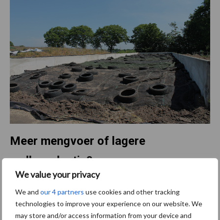
Meer mengvoer of lagere
melkproductie?
We value your privacy
Het telen van meer gras of een ander eiwitgewas is niet mogelijk,
We and
our 4 partners
use cookies and other tracking
dus blijven er voor Schellekens maar twee alternatieven over:
technologies to improve your experience on our website. We
meer kilogrammen mengvoer gaan voeren of genoegen nemen
may store and/or access information from your device and