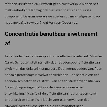
met een ureum van 20. Er wordt geen eiwit verspild binnen het
melkveebedrijf. “Dat mag ook niet, want het is het duurste
component. Daarom leveren we voeders op maat, afgestemd op
het aanwezige ruwvoer”, licht Van den Oever toe.
Concentratie benutbaar eiwit neemt
af
In het kader van het voerspoor is die efficiëntie relevant. Minister
Carola Schouten stelt namelijk dat het voerspoor efficiëntie van
eiwit – en dus stikstof – stimuleert. Door mengvoeders vanaf een
bepaald percentage ruweiwit te verbieden – op sanctie van een
economisch delict en celstraf – kan er een stikstofdepositie van
1,2 mol/ha/jaar ingeboekt worden voor economische
ontwikkeling. “Maar juist de efficiëntie van het rantsoen komt
onder druk te staan als je krachtvoer gaat vervangen door
ruwvoer”, vertelt Schellekens, die een hypothetische