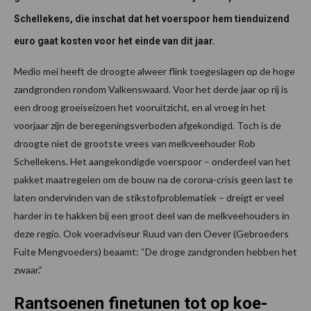
Schellekens, die inschat dat het voerspoor hem tienduizend
euro gaat kosten voor het einde van dit jaar.
Medio mei heeft de droogte alweer flink toegeslagen op de hoge
zandgronden rondom Valkenswaard. Voor het derde jaar op rij is
een droog groeiseizoen het vooruitzicht, en al vroeg in het
voorjaar zijn de beregeningsverboden afgekondigd. Toch is de
droogte niet de grootste vrees van melkveehouder Rob
Schellekens. Het aangekondigde voerspoor – onderdeel van het
pakket maatregelen om de bouw na de corona-crisis geen last te
laten ondervinden van de stikstofproblematiek – dreigt er veel
harder in te hakken bij een groot deel van de melkveehouders in
deze regio. Ook voeradviseur Ruud van den Oever (Gebroeders
Fuite Mengvoeders) beaamt: “De droge zandgronden hebben het
zwaar.”
Rantsoenen finetunen tot op koe-