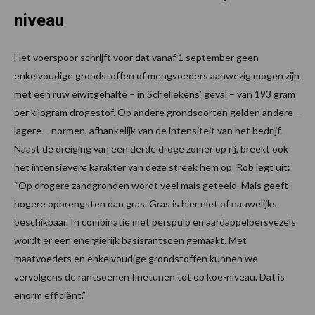
niveau
Het voerspoor schrijft voor dat vanaf 1 september geen
enkelvoudige grondstoffen of mengvoeders aanwezig mogen zijn
met een ruw eiwitgehalte – in Schellekens’ geval – van 193 gram
per kilogram drogestof. Op andere grondsoorten gelden andere –
lagere – normen, afhankelijk van de intensiteit van het bedrijf.
Naast de dreiging van een derde droge zomer op rij, breekt ook
het intensievere karakter van deze streek hem op. Rob legt uit:
“Op drogere zandgronden wordt veel mais geteeld. Mais geeft
hogere opbrengsten dan gras. Gras is hier niet of nauwelijks
beschikbaar. In combinatie met perspulp en aardappelpersvezels
wordt er een energierijk basisrantsoen gemaakt. Met
maatvoeders en enkelvoudige grondstoffen kunnen we
vervolgens de rantsoenen finetunen tot op koe-niveau. Dat is
enorm efficiënt.”