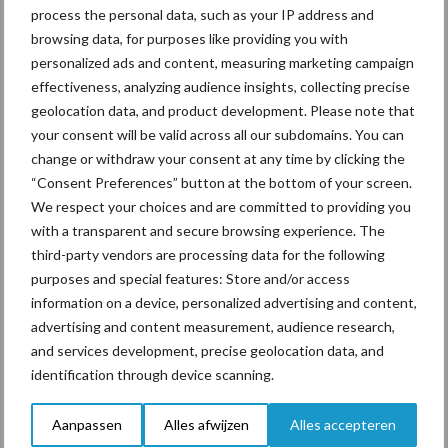
met een lagere productie. “Dat laatste zou voor een tijdelijke
process the personal data, such as your IP address and
periode een optie zijn, maar deze regel gaat niet van tijdelijke aard
browsing data, for purposes like providing you with
zijn. In 2021 wil minister Schouten in overleg met de sector om
personalized ads and content, measuring marketing campaign
effectiveness, analyzing audience insights, collecting precise
uitvoering aan het voerspoor te geven. Dat betekent dat het
geolocation data, and product development. Please note that
gebruik van soja permanent ter discussie zal staan. Op langere
your consent will be valid across all our subdomains. You can
termijn kan ik me geen grote productieverlaging permitteren,
change or withdraw your consent at any time by clicking the
mede omdat de fosfaatrechten hier ook al ingegrepen hebben
“Consent Preferences” button at the bottom of your screen.
met 8,3 procent korting. Daarnaast grijpt een productieverlaging
We respect your choices and are committed to providing you
ook in op diergezondheid. Een hoge melkproductie is niet alleen
with a transparent and secure browsing experience. The
een kwestie van voeren, maar er zit ook een genetische melkdruk
third-party vendors are processing data for the following
achter”, vertelt Rob ontstemd.
purposes and special features: Store and/or access
information on a device, personalized advertising and content,
Berekening melkveehouder
advertising and content measurement, audience research,
and services development, precise geolocation data, and
Een doorrekening van Van den Oever en Schellekens laat zien dat
identification through device scanning.
een productiedaling van minimaal 1 liter een realistisch gevolg is
van het voerspoor. Inclusief indikking van de vaste kosten schat
Aanpassen
Alles afwijzen
Alles accepteren