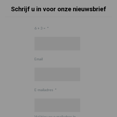
Schrijf u in voor onze nieuwsbrief
6 + 3 =
*
Email
E-mailadres
*
Vul hier uw e-mailadres in