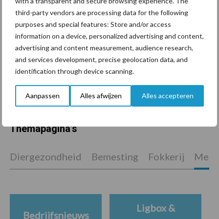
with a transparent and secure browsing experience. The
voor mastitis
third-party vendors are processing data for the following
purposes and special features: Store and/or access
information on a device, personalized advertising and content,
advertising and content measurement, audience research,
ForFarmers ziet volume en
and services development, precise geolocation data, and
marktaandeel groeien in
identification through device scanning.
krimpende Nederlandse
markt
Aanpassen
Alles afwijzen
Alles accepteren
Themapagina's
Diergezondheid
Bemesting
Fokkerij
Melkv
Ligbox &
Bedrijfsnieuws