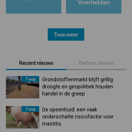
Voerhekken
Toon meer
Primaire
Recent nieuws
Partner nieuws
Sidebar
7 aug
Grondstoffenmarkt blijft grillig:
droogte en geopolitiek houden
handel in de greep
7 aug
De speenhuid: een vaak
onderschatte risicofactor voor
mastitis