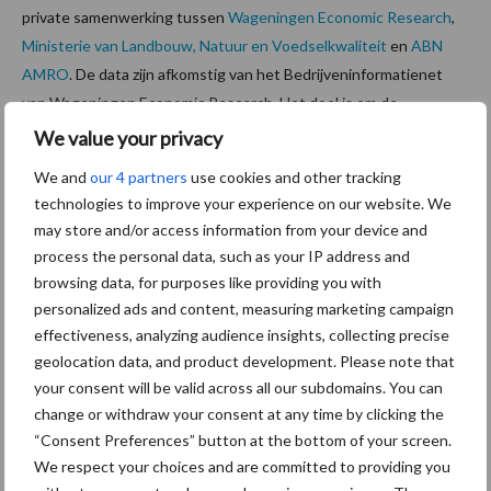
private samenwerking tussen
Wageningen Economic Research
,
Ministerie van Landbouw, Natuur en Voedselkwaliteit
en
ABN
AMRO
. De data zijn afkomstig van het Bedrijveninformatienet
van Wageningen Economic Research. Het doel is om de
verkregen inzichten te delen en ondernemers te ondersteunen
We value your privacy
in hun bedrijfsvoering.
We and
our 4 partners
use cookies and other tracking
technologies to improve your experience on our website. We
Bron:
ABN AMRO – Insights
may store and/or access information from your device and
Aanbevolen voor jou!
process the personal data, such as your IP address and
browsing data, for purposes like providing you with
personalized ads and content, measuring marketing campaign
Grondstoffenmarkt blijft
effectiveness, analyzing audience insights, collecting precise
grillig: droogte en
geolocation data, and product development. Please note that
geopolitiek houden handel
in de greep
your consent will be valid across all our subdomains. You can
change or withdraw your consent at any time by clicking the
“Consent Preferences” button at the bottom of your screen.
De speenhuid: een vaak
We respect your choices and are committed to providing you
onderschatte risicofactor