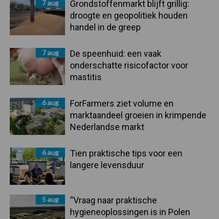
7 aug
Grondstoffenmarkt blijft grillig:
droogte en geopolitiek houden
handel in de greep
7 aug
De speenhuid: een vaak
onderschatte risicofactor voor
mastitis
6 aug
ForFarmers ziet volume en
marktaandeel groeien in krimpende
Nederlandse markt
6 aug
Tien praktische tips voor een
langere levensduur
5 aug
“Vraag naar praktische
hygieneoplossingen is in Polen