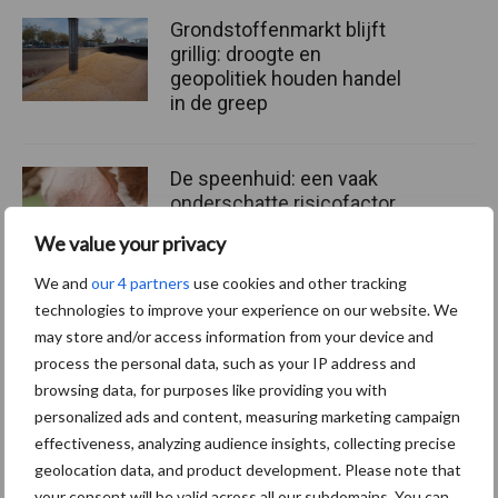
Grondstoffenmarkt blijft
grillig: droogte en
geopolitiek houden handel
in de greep
De speenhuid: een vaak
onderschatte risicofactor
voor mastitis
We value your privacy
We and
our 4 partners
use cookies and other tracking
technologies to improve your experience on our website. We
ForFarmers ziet volume en
may store and/or access information from your device and
marktaandeel groeien in
process the personal data, such as your IP address and
krimpende Nederlandse
browsing data, for purposes like providing you with
markt
personalized ads and content, measuring marketing campaign
effectiveness, analyzing audience insights, collecting precise
geolocation data, and product development. Please note that
your consent will be valid across all our subdomains. You can