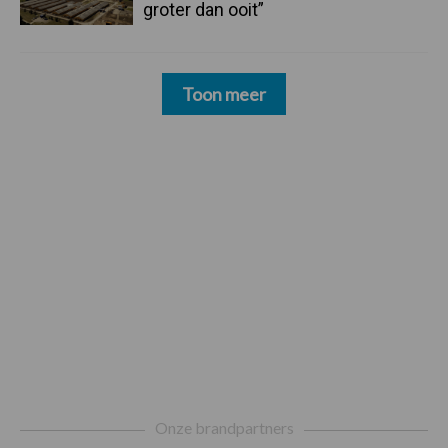
groter dan ooit”
Toon meer
Footer
Onze brandpartners