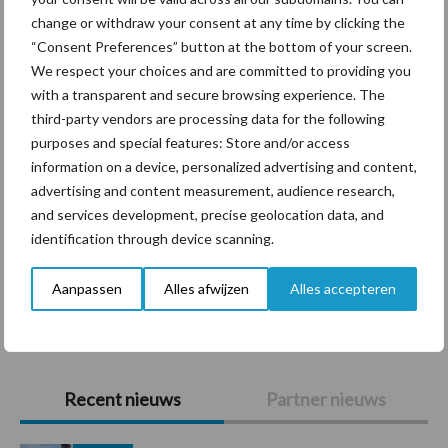
Themapagina's
change or withdraw your consent at any time by clicking the
“Consent Preferences” button at the bottom of your screen.
Diergezondheid
Bemesting
Fokkerij
Melkv
We respect your choices and are committed to providing you
with a transparent and secure browsing experience. The
third-party vendors are processing data for the following
purposes and special features: Store and/or access
Ligbox &
information on a device, personalized advertising and content,
Bedrijfsnieuws
Voerhekken
advertising and content measurement, audience research,
and services development, precise geolocation data, and
identification through device scanning.
Aanpassen
Alles afwijzen
Alles accepteren
Toon meer
Primaire
Recent nieuws
Partner nieuws
Sidebar