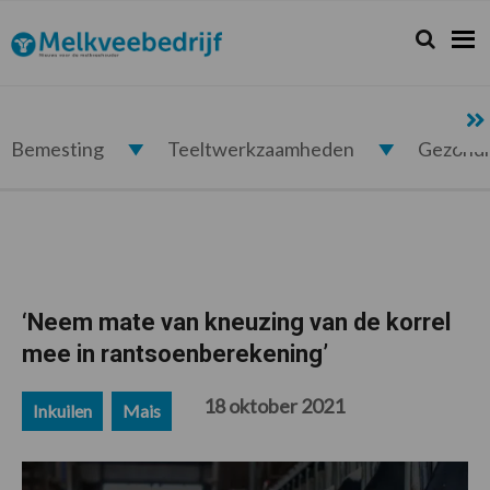
Spring
Door
Spring
Spring
naar
naar
naar
naar
Zoeken...
Zoek
Melkveebedrijf.nl
de
de
de
de
hoofdnavigatie
hoofd
eerste
voettekst
inhoud
sidebar
Bemesting
Teeltwerkzaamheden
Gezond
‘Neem mate van kneuzing van de korrel
mee in rantsoenberekening’
18 oktober 2021
Inkuilen
Mais