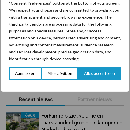
Diergezondheid
Bemesting
Fokkerij
Melkv
“Consent Preferences” button at the bottom of your screen.
We respect your choices and are committed to providing you
with a transparent and secure browsing experience. The
third-party vendors are processing data for the following
purposes and special features: Store and/or access
Beregening
Bijproducten
information on a device, personalized advertising and content,
advertising and content measurement, audience research,
and services development, precise geolocation data, and
identification through device scanning.
Toon meer
Aanpassen
Alles afwijzen
Alles accepteren
Primaire
Recent nieuws
Partner nieuws
Sidebar
6 aug
ForFarmers ziet volume en
marktaandeel groeien in krimpende
Nederlandse markt