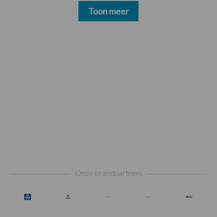
Toon meer
Footer
Onze brandpartners