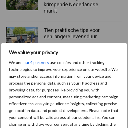
krimpende Nederlandse
markt
Tien praktische tips voor
een langere levensduur
We value your privacy
We and
our 4 partners
use cookies and other tracking
“Vraag naar praktische
technologies to improve your experience on our website. We
hygieneoplossingen is in
may store and/or access information from your device and
Polen groter dan ooit”
process the personal data, such as your IP address and
browsing data, for purposes like providing you with
personalized ads and content, measuring marketing campaign
effectiveness, analyzing audience insights, collecting precise
geolocation data, and product development. Please note that
Themapagina's
your consent will be valid across all our subdomains. You can
change or withdraw your consent at any time by clicking the