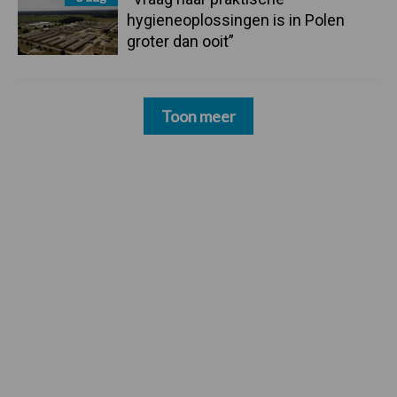
hygieneoplossingen is in Polen
groter dan ooit”
Toon meer
Footer