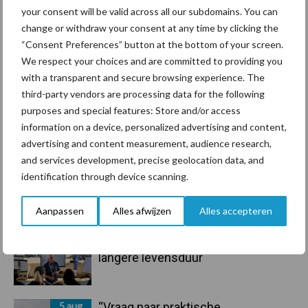
Sidebar
your consent will be valid across all our subdomains. You can
change or withdraw your consent at any time by clicking the
7 aug
Grondstoffenmarkt blijft grillig:
“Consent Preferences” button at the bottom of your screen.
droogte en geopolitiek houden
We respect your choices and are committed to providing you
handel in de greep
with a transparent and secure browsing experience. The
third-party vendors are processing data for the following
7 aug
De speenhuid: een vaak
purposes and special features: Store and/or access
onderschatte risicofactor voor
information on a device, personalized advertising and content,
mastitis
advertising and content measurement, audience research,
and services development, precise geolocation data, and
6 aug
ForFarmers ziet volume en
identification through device scanning.
marktaandeel groeien in krimpende
Nederlandse markt
Aanpassen
Alles afwijzen
Alles accepteren
6 aug
Tien praktische tips voor een
langere levensduur
5 aug
“Vraag naar praktische