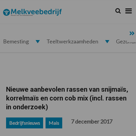
Spring
Door
Spring
Spring
naar
naar
naar
naar
Zoeken...
Zoek
Melkveebedrijf.nl
de
de
de
de
hoofdnavigatie
hoofd
eerste
voettekst
inhoud
sidebar
Bemesting
Teeltwerkzaamheden
Gezond
Nieuwe aanbevolen rassen van snijmaïs,
korrelmaïs en corn cob mix (incl. rassen
in onderzoek)
7 december 2017
Bedrijfsnieuws
Mais