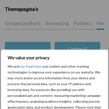
Themapagina's
Diergezondheid
Bemesting
Fokkerij
Melkv
Ligbox &
Bedrijfsnieuws
Voerhekken
We value your privacy
We and
our 4 partners
use cookies and other tracking
technologies to improve your experience on our website. We
may store and/or access information from your device and
Toon meer
process the personal data, such as your IP address and
browsing data, for purposes like providing you with
personalized ads and content, measuring marketing campaign
effectiveness, analyzing audience insights, collecting precise
Primaire
Recent nieuws
Partner nieuws
geolocation data, and product development. Please note that