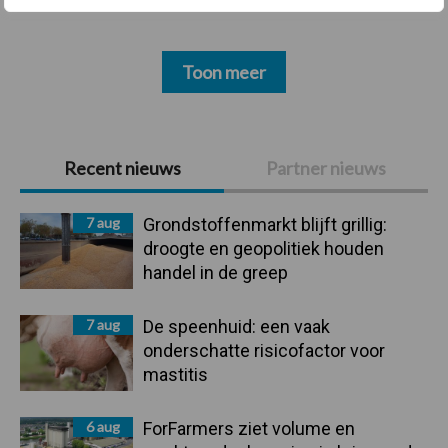
Toon meer
Primaire
Recent nieuws
Partner nieuws
Sidebar
7 aug
Grondstoffenmarkt blijft grillig:
droogte en geopolitiek houden
handel in de greep
7 aug
De speenhuid: een vaak
onderschatte risicofactor voor
mastitis
6 aug
ForFarmers ziet volume en