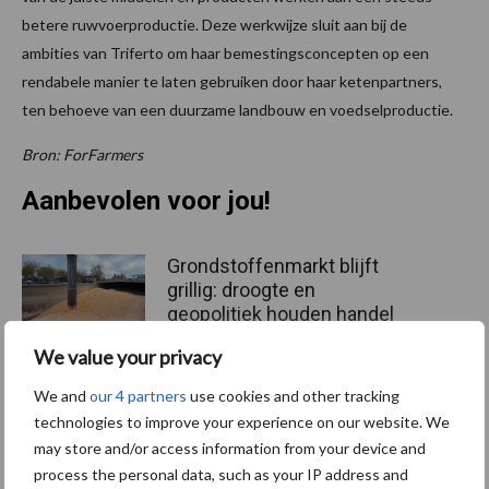
betere ruwvoerproductie. Deze werkwijze sluit aan bij de
ambities van Triferto om haar bemestingsconcepten op een
rendabele manier te laten gebruiken door haar ketenpartners,
ten behoeve van een duurzame landbouw en voedselproductie.
Bron: ForFarmers
Aanbevolen voor jou!
Grondstoffenmarkt blijft
grillig: droogte en
geopolitiek houden handel
in de greep
We value your privacy
We and
our 4 partners
use cookies and other tracking
De speenhuid: een vaak
technologies to improve your experience on our website. We
onderschatte risicofactor
may store and/or access information from your device and
voor mastitis
process the personal data, such as your IP address and