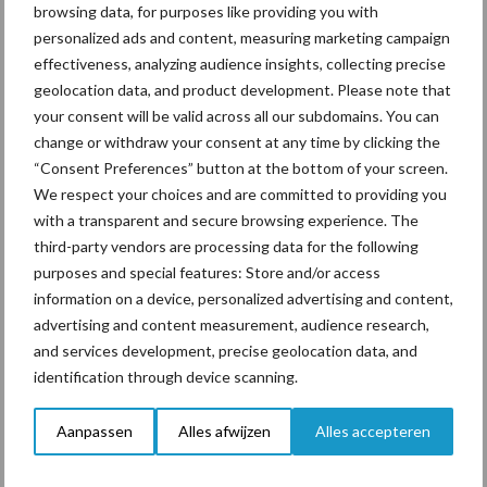
browsing data, for purposes like providing you with
personalized ads and content, measuring marketing campaign
effectiveness, analyzing audience insights, collecting precise
ForFarmers ziet volume en
marktaandeel groeien in
geolocation data, and product development. Please note that
krimpende Nederlandse
your consent will be valid across all our subdomains. You can
markt
change or withdraw your consent at any time by clicking the
“Consent Preferences” button at the bottom of your screen.
We respect your choices and are committed to providing you
with a transparent and secure browsing experience. The
Themapagina's
third-party vendors are processing data for the following
purposes and special features: Store and/or access
Diergezondheid
Bemesting
Fokkerij
Melkv
information on a device, personalized advertising and content,
advertising and content measurement, audience research,
and services development, precise geolocation data, and
identification through device scanning.
Mastitis
Hittestress
Aanpassen
Alles afwijzen
Alles accepteren