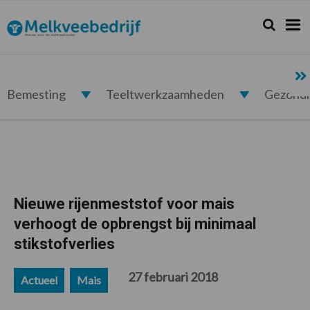
Spring
Door
Spring
Spring
naar
naar
naar
naar
Zoeken...
Zoek
Melkveebedrijf.nl
de
de
de
de
hoofdnavigatie
hoofd
eerste
voettekst
inhoud
sidebar
Bemesting
Teeltwerkzaamheden
Gezond
Nieuwe rijenmeststof voor mais
verhoogt de opbrengst bij minimaal
stikstofverlies
27 februari 2018
Actueel
Mais