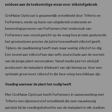
voldoen aan de toekomstige eisen voor stikstofgebruik.
GroMaize Opticoat is gezamenlijk ontwikkeld door Triferto en
ForFarmers, mede op basis van uitgebreid onderzoek en
bemestingsproeven van ForFarmers.Het onderzoek van
ForFarmers was vooral gericht op de vraag hoe je mais gedurende
het groeiseizoen precies de juiste hoeveelheid stikstof geeft.
Tijdens de zaadkieming heeft mais maar weinig stikstof no-dig.
Een teveel aan stikstof kan dan zelfs zoutschade aan de wortels
van de jonge plant veroorzaken. Vanaf medio juni tot eind juli
produceert de maisplant driekwart van zijn biomassa. Voor een
optimale groei moet stikstof in die fase volop beschikbaar zijn.
Voeding wanneer de plant het nodig heeft
Met GroMaize Opticoat heeft ForFarmers in samenwerking met
Triferto een rijenmeststof ontwikkeld die zeer nauwkeurig
aansluit bij de voedingsbehoefte van de maisplant in elk stadium