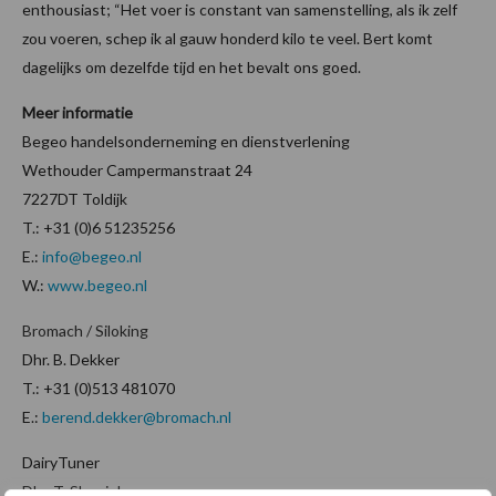
enthousiast; “Het voer is constant van samenstelling, als ik zelf
zou voeren, schep ik al gauw honderd kilo te veel. Bert komt
dagelijks om dezelfde tijd en het bevalt ons goed.
Meer informatie
Begeo handelsonderneming en dienstverlening
Wethouder Campermanstraat 24
7227DT Toldijk
T.: +31 (0)6 51235256
E.:
info@begeo.nl
W.:
www.begeo.nl
Bromach / Siloking
Dhr. B. Dekker
T.: +31 (
0)513 481070
E.:
berend.dekker@bromach.nl
DairyTuner
Dhr. T. Sleurink