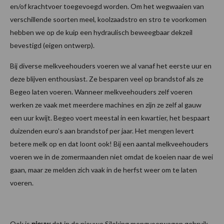
en/of krachtvoer toegevoegd worden. Om het wegwaaien van
verschillende soorten meel, koolzaadstro en stro te voorkomen
hebben we op de kuip een hydraulisch beweegbaar dekzeil
bevestigd (eigen ontwerp).
Bij diverse melkveehouders voeren we al vanaf het eerste uur en
deze blijven enthousiast. Ze besparen veel op brandstof als ze
Begeo laten voeren. Wanneer melkveehouders zelf voeren
werken ze vaak met meerdere machines en zijn ze zelf al gauw
een uur kwijt. Begeo voert meestal in een kwartier, het bespaart
duizenden euro’s aan brandstof per jaar. Het mengen levert
betere melk op en dat loont ook! Bij een aantal melkveehouders
voeren we in de zomermaanden niet omdat de koeien naar de wei
gaan, maar ze melden zich vaak in de herfst weer om te laten
voeren.
Ook is
nieuw
dat in de nieuwe Siloking mengvoerwagen gebruik