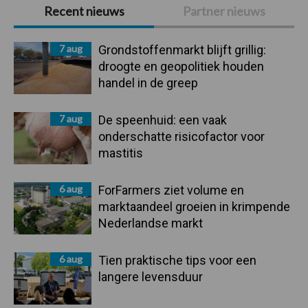
Primaire
Recent nieuws
Partner nieuws
Sidebar
7 aug
Grondstoffenmarkt blijft grillig:
droogte en geopolitiek houden
handel in de greep
7 aug
De speenhuid: een vaak
onderschatte risicofactor voor
mastitis
6 aug
ForFarmers ziet volume en
marktaandeel groeien in krimpende
Nederlandse markt
6 aug
Tien praktische tips voor een
langere levensduur