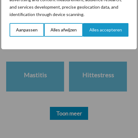
krimpende Nederlandse
and services development, precise geolocation data, and
markt
identification through device scanning.
Aanpassen
Alles afwijzen
Alles accepteren
Diergezondheid
Bemesting
Fokkerij
Melkv
Mastitis
Hittestress
Toon meer