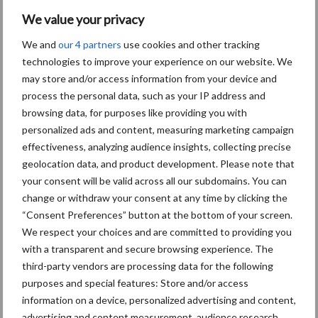
T.: +31 (
0)049-1724351701
We value your privacy
E.:
info@dairytuner.com
We and
our 4 partners
use cookies and other tracking
Aanbevolen voor jou!
technologies to improve your experience on our website. We
may store and/or access information from your device and
process the personal data, such as your IP address and
Grondstoffenmarkt blijft
browsing data, for purposes like providing you with
grillig: droogte en
personalized ads and content, measuring marketing campaign
geopolitiek houden handel
effectiveness, analyzing audience insights, collecting precise
in de greep
geolocation data, and product development. Please note that
your consent will be valid across all our subdomains. You can
change or withdraw your consent at any time by clicking the
De speenhuid: een vaak
“Consent Preferences” button at the bottom of your screen.
onderschatte risicofactor
voor mastitis
We respect your choices and are committed to providing you
with a transparent and secure browsing experience. The
third-party vendors are processing data for the following
purposes and special features: Store and/or access
ForFarmers ziet volume en
information on a device, personalized advertising and content,
marktaandeel groeien in
advertising and content measurement, audience research,