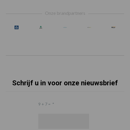
Footer
Onze brandpartners
Schrijf u in voor onze nieuwsbrief
9 + 7 =
*