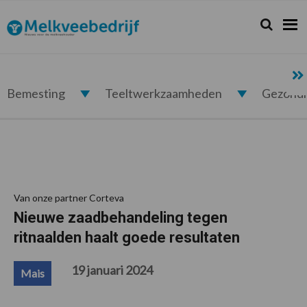
Spring
Door
Spring
Spring
naar
naar
naar
naar
Zoeken...
Zoek
Melkveebedrijf.nl
de
de
de
de
hoofdnavigatie
hoofd
eerste
voettekst
inhoud
sidebar
Bemesting
Teeltwerkzaamheden
Gezond
Van onze partner Corteva
Nieuwe zaadbehandeling tegen
ritnaalden haalt goede resultaten
19 januari 2024
Mais