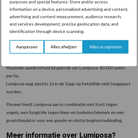
purposes and special features: Store and/or access
aangelegd door CORTEVA research bleek dat in 94 % van de
information on a device, personalized advertising and content,
gevallen een hogere opbrengst werd gemeten van gemiddeld
advertising and content measurement, audience research,
24,7 % tegenover ‘onbehandeld’ en van 7,9 % tegenover
and services development, precise geolocation data, and
Tefluthrin CS20.
identification through device scanning.
Lumiposa als zaadbehandeling in mais is erkend tegen ritnaalden
Aanpassen
Alles afwijzen
Alles accepteren
en aardrupsen (Agrotis). Lumiposa is veilig voor niet-schadelijke
insecten en voor mens en dier.
Maximale zaaidichtheid bij gebruik van Lumiposa: 80.000 zaden
per ha.
Lumiposa mag slechts 1x in de 3 jaar op hetzelfde veld toegepast
worden.
Pioneer biedt Lumiposa aan in combinatie met Korit tegen
vogels, een fungicide tegen kiem-en bodemschimmels en een
groeistimulator voor een goede en vlotte beginontwikkeling.
Meer informatie over Lumiposa?