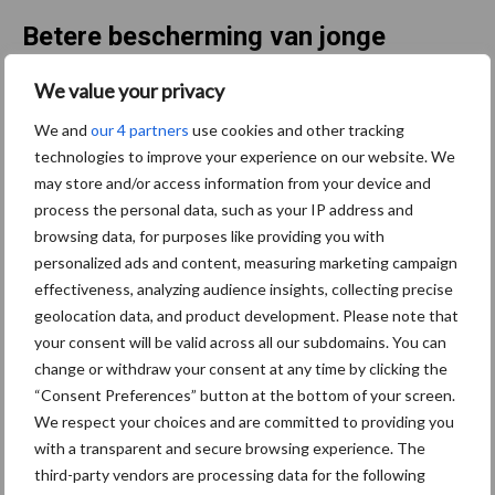
Betere bescherming van jonge
planten leidt tot hogere
We value your privacy
korrelopbrengsten
We and
our 4 partners
use cookies and other tracking
technologies to improve your experience on our website. We
may store and/or access information from your device and
process the personal data, such as your IP address and
browsing data, for purposes like providing you with
personalized ads and content, measuring marketing campaign
effectiveness, analyzing audience insights, collecting precise
geolocation data, and product development. Please note that
your consent will be valid across all our subdomains. You can
Uit 27 proeven met Lumiposa werd 50 % minder schade
change or withdraw your consent at any time by clicking the
vastgesteld tegenover ‘onbehandeld’ en 16,3 % minder
“Consent Preferences” button at the bottom of your screen.
schade dan de behandeling met Tefluthrin 20CS.
We respect your choices and are committed to providing you
Een betere bescherming van de jonge planten leidt ook tot
with a transparent and secure browsing experience. The
third-party vendors are processing data for the following
hogere korrelopbrengsten. Uit 14 korrelmaisproeven,