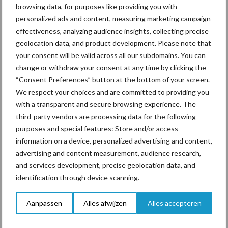
uitgaven in Nederland. Ook de zakelijke dienstverlening
browsing data, for purposes like providing you with
presteert goed, met een geschatte groei van 2,5 procent in
personalized ads and content, measuring marketing campaign
effectiveness, analyzing audience insights, collecting precise
2020, met name gestuwd door HR-dienstverlening en
geolocation data, and product development. Please note that
organisatiebureaus. De vastgoedsector maakt naar verwachting
your consent will be valid across all our subdomains. You can
eveneens een waardegroei door in 2020 en 2021. Dit is met name
change or withdraw your consent at any time by clicking the
het gevolg van de achterblijvende bouw, die een prijsopdrijvend
“Consent Preferences” button at the bottom of your screen.
effect heeft op bestaande gebouwen.
We respect your choices and are committed to providing you
with a transparent and secure browsing experience. The
Knop moet ‘om’
third-party vendors are processing data for the following
purposes and special features: Store and/or access
Om onzekerheid in de toekomst te voorkomen, is het zowel bij de
information on a device, personalized advertising and content,
overheid, het bedrijfsleven als de consument noodzakelijk om
advertising and content measurement, audience research,
eerder in te grijpen, vooral met het oog op de
and services development, precise geolocation data, and
klimaatdoelstellingen. Het moment waarop moet worden
identification through device scanning.
ingegrepen, is wel lastig in te schatten. Kern van de
klimaatverandering is dat de pijn pas wordt gevoeld als het al te
Aanpassen
Alles afwijzen
Alles accepteren
laat is. Dat vraagt om een vooruitziende blik. Wie eerder begint,
kan innovatief zijn en waar nodig werken aan een