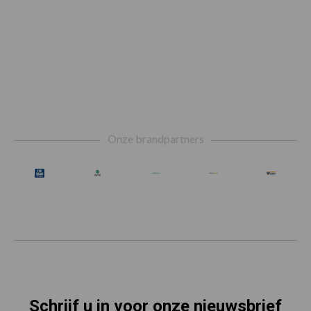
Footer
Onze brandpartners
Schrijf u in voor onze nieuwsbrief