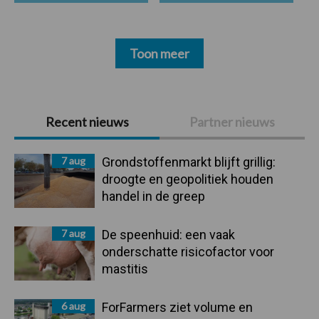
Toon meer
Primaire
Recent nieuws
Partner nieuws
Sidebar
7 aug
Grondstoffenmarkt blijft grillig:
droogte en geopolitiek houden
handel in de greep
7 aug
De speenhuid: een vaak
onderschatte risicofactor voor
mastitis
6 aug
ForFarmers ziet volume en