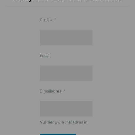
0 + 0 =
*
Email
E-mailadres
*
Vul hier uw e-mailadres in