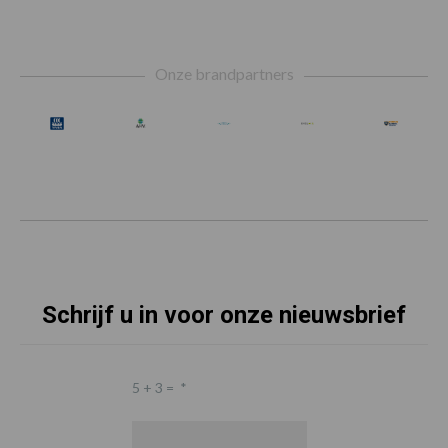
Footer
Onze brandpartners
Schrijf u in voor onze nieuwsbrief
5 + 3 =
*