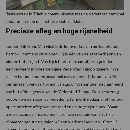
Taakkaarten in Trimble communiceren met de Väderstad-terminal
zodat de Tempo de secties variabel afsluit.
Precieze afleg en hoge rijsnelheid
Loonbedrijf Gebr. Van Eijck is de loonwerker van melkveehouder
Patrick Hoefmans uit Alphen. Hij is één van de satellietbedrijven
binnen het project. Van Eijck heeft een aantal jaren geleden
geïnvesteerd in twee tienrijige Väderstad Tempo-zaaiers. “We
zaaien hiermee bonen, maar ook mais op een rijafstand van 75
centimeter”, verklaart Simon van Eijck, “We zijn zeer gecharmeerd
van het afdraaigemak van de Väderstad Tempo. De investering
hebben we een paar jaar geleden uiteindelijk gedaan met het oog
op de precieze afleg van het zaad en de hoge rijsnelheid. Waar
andere zaaimachines op een maximale snelheid van 7 tot 7,5
kilometer per uur zit, halen wij een werksnelheid van 10 tot 12
kilometer per uur, met een gps-gestuurde trekker, mits het land