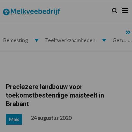
Spring
Door
Spring
Spring
naar
naar
naar
naar
Zoeken...
Zoek
Melkveebedrijf.nl
de
de
de
de
hoofdnavigatie
hoofd
eerste
voettekst
inhoud
sidebar
Bemesting
Teeltwerkzaamheden
Gezond
Preciezere landbouw voor
toekomstbestendige maisteelt in
Brabant
24 augustus 2020
Mais