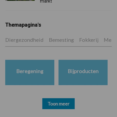
markt
Themapagina's
Diergezondheid
Bemesting
Fokkerij
Melkv
Beregening
Bijproducten
Toon meer