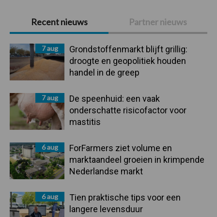
Primaire
Recent nieuws
Partner nieuws
Sidebar
7 aug
Grondstoffenmarkt blijft grillig:
droogte en geopolitiek houden
handel in de greep
7 aug
De speenhuid: een vaak
onderschatte risicofactor voor
mastitis
6 aug
ForFarmers ziet volume en
marktaandeel groeien in krimpende
Nederlandse markt
6 aug
Tien praktische tips voor een
langere levensduur