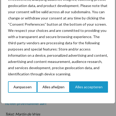
tevreden over de Väderstad, maar uiteindelijk maakt de beste
geolocation data, and product development. Please note that
your consent will be valid across all our subdomains. You can
afstelling het verschil”, vertelt Simon van Eijck, “De taakkaarten
change or withdraw your consent at any time by clicking the
zijn in Duitsland gemaakt op basis van historische data, biomassa,
“Consent Preferences” button at the bottom of your screen.
hoogtekaarten en grondslag. Daarop wordt bepaald om de
We respect your choices and are committed to providing you
dichtheid omhoog of omlaag bij te stellen. Op een droge kop
with a transparent and secure browsing experience. The
bijvoorbeeld, dan ga je niet veel planten omdat je dan extra
third-party vendors are processing data for the following
verdamping krijgt. In principe kunnen we dergelijke taakkaarten
purposes and special features: Store and/or access
ook zelf maken, maar dat hangt ook af van het gewas. Hoe
information on a device, personalized advertising and content,
duurder het gewas, hoe belangrijker de details uit de taakkaarten
advertising and content measurement, audience research,
moeten zijn. Als de verschillen groot zijn, dan sluit ik niet uit dat
and services development, precise geolocation data, and
we op de langere termijn ook voor mais zelf de kaarten gaan
identification through device scanning.
maken.”
Aanpassen
Alles afwijzen
Alles accepteren
Dit artikel stond eerder in het vakblad De Loonwerker. Het hele
artikel lezen of soortgelijke artikelen thuis op de mat? Vraag dan
nu een proefnummer aan!
Tekst: Martin de Vries