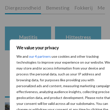
Diergezondheid
Bemesting
Fokkerij
Melkv
Mastitis
Hittestress
We value your privacy
We and
our 4 partners
use cookies and other tracking
technologies to improve your experience on our website. We
Toon meer
may store and/or access information from your device and
process the personal data, such as your IP address and
browsing data, for purposes like providing you with
personalized ads and content, measuring marketing campaig
Primaire
Recent nieuws
Partner nieuws
effectiveness, analyzing audience insights, collecting precise
Sidebar
geolocation data, and product development. Please note tha
your consent will be valid across all our subdomains. You can
7 aug
Grondstoffenmarkt blijft grillig:
change or withdraw your consent at any time by clicking the