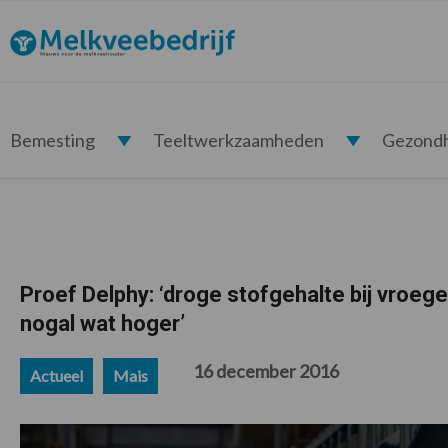
Spring
Door
Spring
Spring
naar
naar
naar
naar
Melkveebedrijf.nl
de
de
de
de
hoofdnavigatie
hoofd
eerste
voettekst
inhoud
sidebar
Bemesting
Teeltwerkzaamheden
Gezond
Proef Delphy: ‘droge stofgehalte bij vroege
nogal wat hoger’
16 december 2016
Actueel
Mais