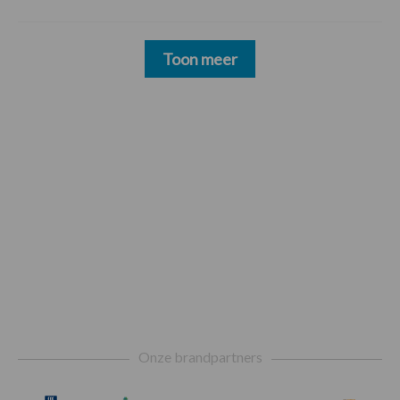
Toon meer
Footer
Onze brandpartners