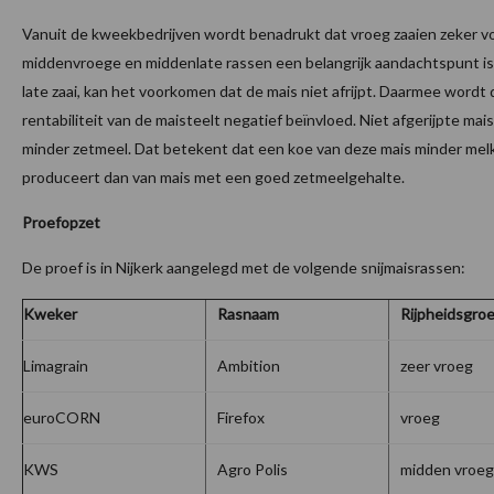
Vanuit de kweekbedrijven wordt benadrukt dat vroeg zaaien zeker v
middenvroege en middenlate rassen een belangrijk aandachtspunt is. 
late zaai, kan het voorkomen dat de mais niet afrijpt. Daarmee wordt 
rentabiliteit van de maisteelt negatief beïnvloed. Niet afgerijpte mai
minder zetmeel. Dat betekent dat een koe van deze mais minder mel
produceert dan van mais met een goed zetmeelgehalte.
Proefopzet
De proef is in Nijkerk aangelegd met de volgende snijmaisrassen:
Kweker
Rasnaam
Rijpheidsgro
Limagrain
Ambition
zeer vroeg
euroCORN
Firefox
vroeg
KWS
Agro Polis
midden vroeg