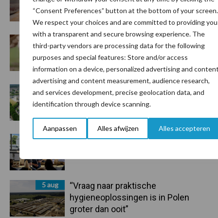
droogte en geopolitiek houden
“Consent Preferences” button at the bottom of your screen.
handel in de greep
We respect your choices and are committed to providing you
with a transparent and secure browsing experience. The
7 aug
De speenhuid: een vaak
third-party vendors are processing data for the following
onderschatte risicofactor voor
purposes and special features: Store and/or access
mastitis
information on a device, personalized advertising and content
advertising and content measurement, audience research,
6 aug
ForFarmers ziet volume en
and services development, precise geolocation data, and
marktaandeel groeien in krimpende
identification through device scanning.
Nederlandse markt
Aanpassen
Alles afwijzen
Alles accepteren
6 aug
Tien praktische tips voor een
langere levensduur
5 aug
“Vraag naar praktische
hygieneoplossingen is in Polen
groter dan ooit”