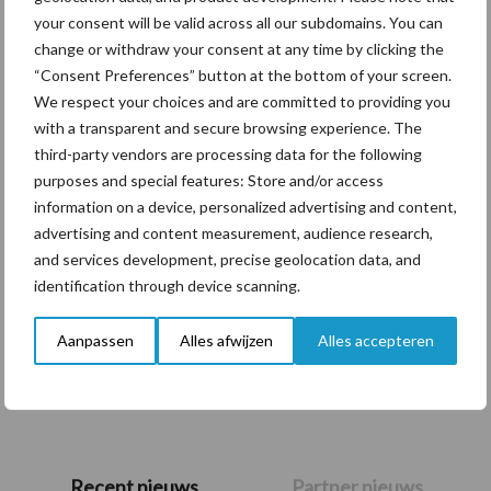
your consent will be valid across all our subdomains. You can
Themapagina's
change or withdraw your consent at any time by clicking the
“Consent Preferences” button at the bottom of your screen.
We respect your choices and are committed to providing you
Diergezondheid
Bemesting
Fokkerij
Melkv
with a transparent and secure browsing experience. The
third-party vendors are processing data for the following
purposes and special features: Store and/or access
information on a device, personalized advertising and content,
Ligbox &
advertising and content measurement, audience research,
Bedrijfsnieuws
Voerhekken
and services development, precise geolocation data, and
identification through device scanning.
Aanpassen
Alles afwijzen
Alles accepteren
Toon meer
Primaire
Recent nieuws
Partner nieuws