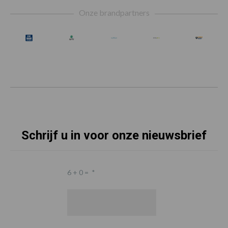
Footer
Onze brandpartners
Schrijf u in voor onze nieuwsbrief
6 + 0 =
*