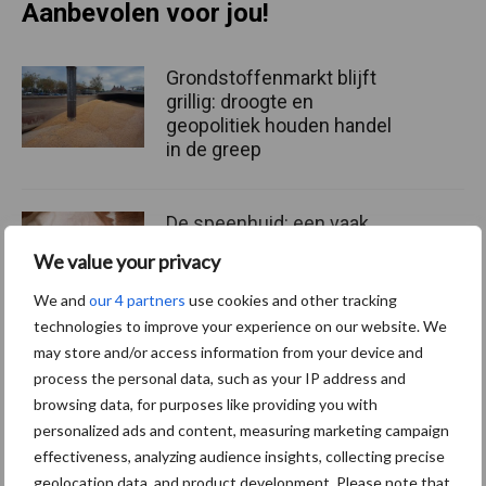
Aanbevolen voor jou!
Grondstoffenmarkt blijft
grillig: droogte en
geopolitiek houden handel
in de greep
De speenhuid: een vaak
onderschatte risicofactor
We value your privacy
voor mastitis
We and
our 4 partners
use cookies and other tracking
technologies to improve your experience on our website. We
may store and/or access information from your device and
ForFarmers ziet volume en
process the personal data, such as your IP address and
marktaandeel groeien in
browsing data, for purposes like providing you with
krimpende Nederlandse
personalized ads and content, measuring marketing campaign
markt
effectiveness, analyzing audience insights, collecting precise
geolocation data, and product development. Please note that