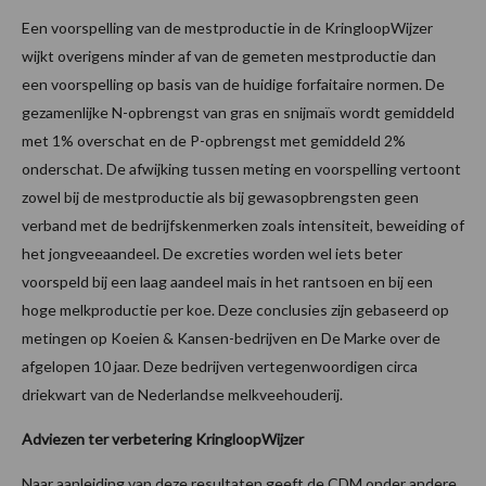
Een voorspelling van de mestproductie in de KringloopWijzer
wijkt overigens minder af van de gemeten mestproductie dan
een voorspelling op basis van de huidige forfaitaire normen. De
gezamenlijke N-opbrengst van gras en snijmaïs wordt gemiddeld
met 1% overschat en de P-opbrengst met gemiddeld 2%
onderschat. De afwijking tussen meting en voorspelling vertoont
zowel bij de mestproductie als bij gewasopbrengsten geen
verband met de bedrijfskenmerken zoals intensiteit, beweiding of
het jongveeaandeel. De excreties worden wel iets beter
voorspeld bij een laag aandeel mais in het rantsoen en bij een
hoge melkproductie per koe. Deze conclusies zijn gebaseerd op
metingen op Koeien & Kansen-bedrijven en De Marke over de
afgelopen 10 jaar. Deze bedrijven vertegenwoordigen circa
driekwart van de Nederlandse melkveehouderij.
Adviezen ter verbetering KringloopWijzer
Naar aanleiding van deze resultaten geeft de CDM onder andere