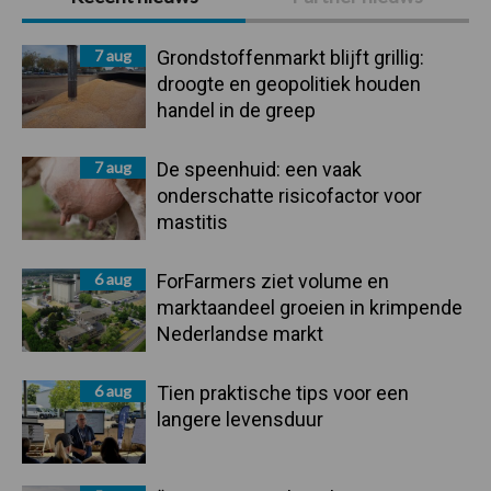
Sidebar
7 aug
Grondstoffenmarkt blijft grillig:
droogte en geopolitiek houden
handel in de greep
7 aug
De speenhuid: een vaak
onderschatte risicofactor voor
mastitis
6 aug
ForFarmers ziet volume en
marktaandeel groeien in krimpende
Nederlandse markt
6 aug
Tien praktische tips voor een
langere levensduur