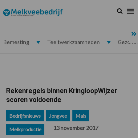
Spring
Door
Spring
Spring
naar
naar
naar
naar
Zoeken...
Zoek
Melkveebedrijf.nl
de
de
de
de
hoofdnavigatie
hoofd
eerste
voettekst
inhoud
sidebar
Bemesting
Teeltwerkzaamheden
Gezond
Rekenregels binnen KringloopWijzer
scoren voldoende
Bedrijfsnieuws
Jongvee
Mais
13 november 2017
Melkproductie