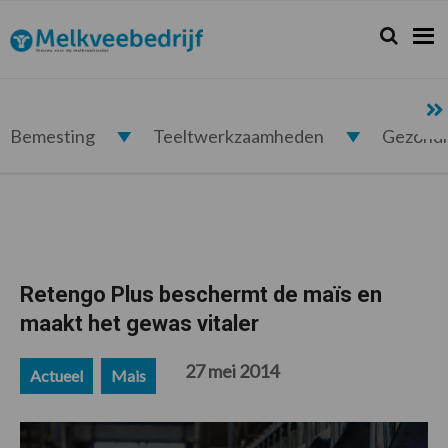
Spring
Door
Spring
Spring
naar
naar
naar
naar
Zoeken...
Zoek
Melkveebedrijf.nl
de
de
de
de
hoofdnavigatie
hoofd
eerste
voettekst
inhoud
sidebar
Bemesting
Teeltwerkzaamheden
Gezond
Retengo Plus beschermt de maïs en
maakt het gewas vitaler
27 mei 2014
Actueel
Mais