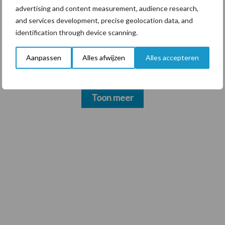
advertising and content measurement, audience research,
and services development, precise geolocation data, and
5 aug
“Vraag naar praktische
identification through device scanning.
hygieneoplossingen is in Polen
groter dan ooit”
Aanpassen
Alles afwijzen
Alles accepteren
Toon meer