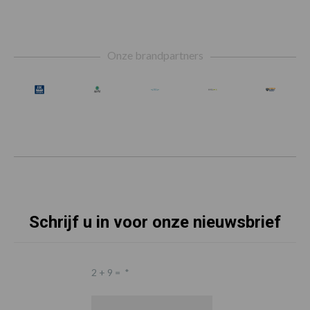
Footer
Onze brandpartners
Schrijf u in voor onze nieuwsbrief
2 + 9 =
*