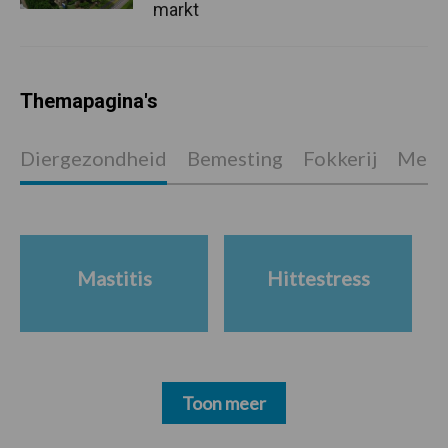
markt
Themapagina's
Diergezondheid
Bemesting
Fokkerij
Melkv
Mastitis
Hittestress
Toon meer