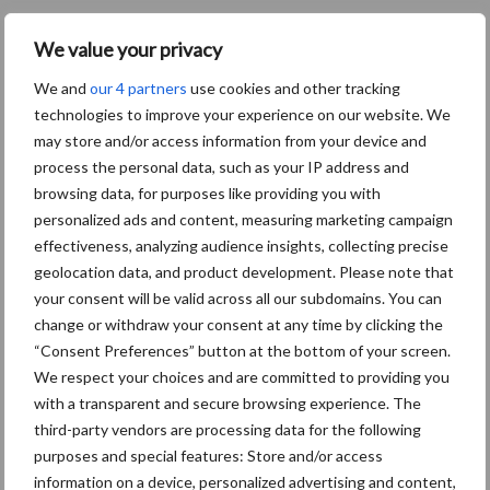
Primaire
We value your privacy
Recent nieuws
Partner nieuws
Sidebar
We and
our 4 partners
use cookies and other tracking
technologies to improve your experience on our website. We
7 aug
Grondstoffenmarkt blijft grillig:
may store and/or access information from your device and
droogte en geopolitiek houden
process the personal data, such as your IP address and
handel in de greep
browsing data, for purposes like providing you with
personalized ads and content, measuring marketing campaign
7 aug
De speenhuid: een vaak
effectiveness, analyzing audience insights, collecting precise
onderschatte risicofactor voor
geolocation data, and product development. Please note that
mastitis
your consent will be valid across all our subdomains. You can
change or withdraw your consent at any time by clicking the
6 aug
ForFarmers ziet volume en
“Consent Preferences” button at the bottom of your screen.
marktaandeel groeien in krimpende
We respect your choices and are committed to providing you
Nederlandse markt
with a transparent and secure browsing experience. The
third-party vendors are processing data for the following
6 aug
Tien praktische tips voor een
purposes and special features: Store and/or access
langere levensduur
information on a device, personalized advertising and content,