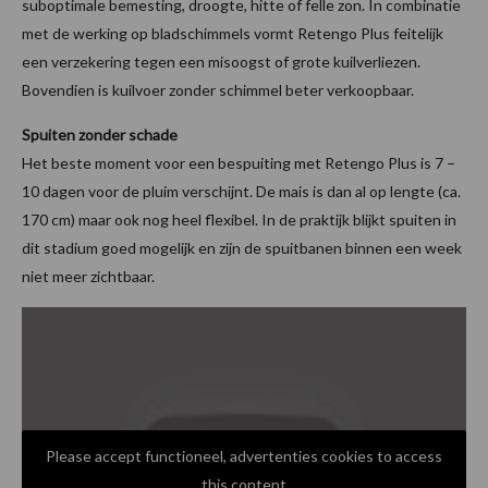
suboptimale bemesting, droogte, hitte of felle zon. In combinatie
met de werking op bladschimmels vormt Retengo Plus feitelijk
een verzekering tegen een misoogst of grote kuilverliezen.
Bovendien is kuilvoer zonder schimmel beter verkoopbaar.
Spuiten zonder schade
Het beste moment voor een bespuiting met Retengo Plus is 7 –
10 dagen voor de pluim verschijnt. De mais is dan al op lengte (ca.
170 cm) maar ook nog heel flexibel. In de praktijk blijkt spuiten in
dit stadium goed mogelijk en zijn de spuitbanen binnen een week
niet meer zichtbaar.
Please accept functioneel, advertenties cookies to access
this content