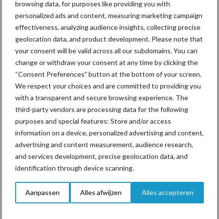
browsing data, for purposes like providing you with
personalized ads and content, measuring marketing campaign
ForFarmers ziet volume en
effectiveness, analyzing audience insights, collecting precise
marktaandeel groeien in
geolocation data, and product development. Please note that
krimpende Nederlandse
your consent will be valid across all our subdomains. You can
markt
change or withdraw your consent at any time by clicking the
“Consent Preferences” button at the bottom of your screen.
We respect your choices and are committed to providing you
with a transparent and secure browsing experience. The
Themapagina's
third-party vendors are processing data for the following
purposes and special features: Store and/or access
Diergezondheid
Bemesting
Fokkerij
Melkv
information on a device, personalized advertising and content,
advertising and content measurement, audience research,
and services development, precise geolocation data, and
identification through device scanning.
Mastitis
Hittestress
Aanpassen
Alles afwijzen
Alles accepteren