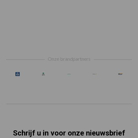
Footer
Onze brandpartners
Schrijf u in voor onze nieuwsbrief