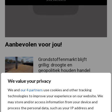
Aanbevolen voor jou!
Grondstoffenmarkt blijft
grillig: droogte en
geopolitiek houden handel
in de greep
We value your privacy
We and
our 4 partners
use cookies and other tracking
De speenhuid: een vaak
technologies to improve your experience on our website. We
onderschatte risicofactor
may store and/or access information from your device and
voor mastitis
process the personal data, such as your IP address and