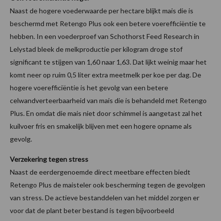
Naast de hogere voederwaarde per hectare blijkt mais die is
beschermd met Retengo Plus ook een betere voerefficiëntie te
hebben. In een voederproef van Schothorst Feed Research in
Lelystad bleek de melkproductie per kilogram droge stof
significant te stijgen van 1,60 naar 1,63. Dat lijkt weinig maar het
komt neer op ruim 0,5 liter extra meetmelk per koe per dag. De
hogere voerefficiëntie is het gevolg van een betere
celwandverteerbaarheid van mais die is behandeld met Retengo
Plus. En omdat die mais niet door schimmel is aangetast zal het
kuilvoer fris en smakelijk blijven met een hogere opname als
gevolg.
Verzekering tegen stress
Naast de eerdergenoemde direct meetbare effecten biedt
Retengo Plus de maisteler ook bescherming tegen de gevolgen
van stress. De actieve bestanddelen van het middel zorgen er
voor dat de plant beter bestand is tegen bijvoorbeeld