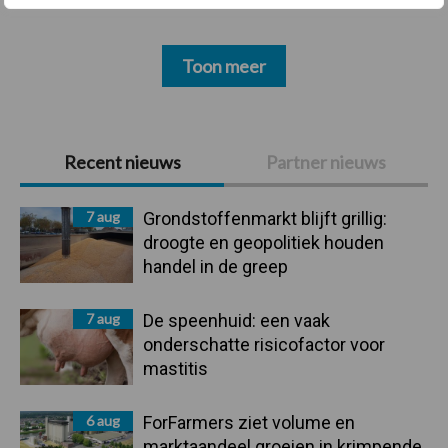
Toon meer
Primaire
Recent nieuws
Partner nieuws
Sidebar
7 aug
Grondstoffenmarkt blijft grillig:
droogte en geopolitiek houden
handel in de greep
7 aug
De speenhuid: een vaak
onderschatte risicofactor voor
mastitis
6 aug
ForFarmers ziet volume en
marktaandeel groeien in krimpende