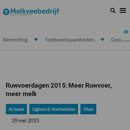
Spring
Door
Spring
Spring
naar
naar
naar
naar
Zoeken...
Zoek
Melkveebedrijf.nl
de
de
de
de
hoofdnavigatie
hoofd
eerste
voettekst
inhoud
sidebar
Bemesting
Teeltwerkzaamheden
Gezond
Ruwvoerdagen 2015: Meer Ruwvoer,
meer melk
Actueel
Ligbox & Voerhekken
Mais
29 mei 2015