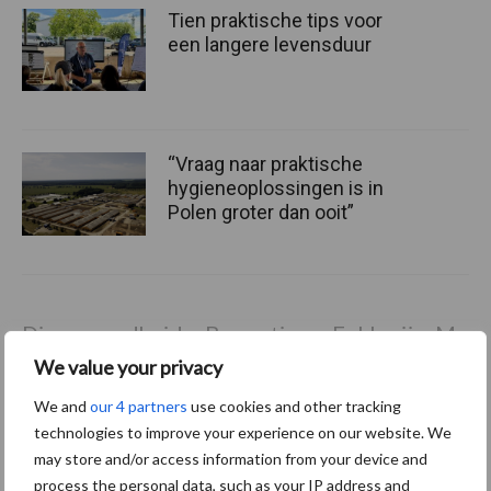
Tien praktische tips voor
een langere levensduur
“Vraag naar praktische
hygieneoplossingen is in
Polen groter dan ooit”
Diergezondheid
Bemesting
Fokkerij
Melkv
We value your privacy
We and
our 4 partners
use cookies and other tracking
technologies to improve your experience on our website. We
may store and/or access information from your device and
Mastitis
Hittestress
process the personal data, such as your IP address and