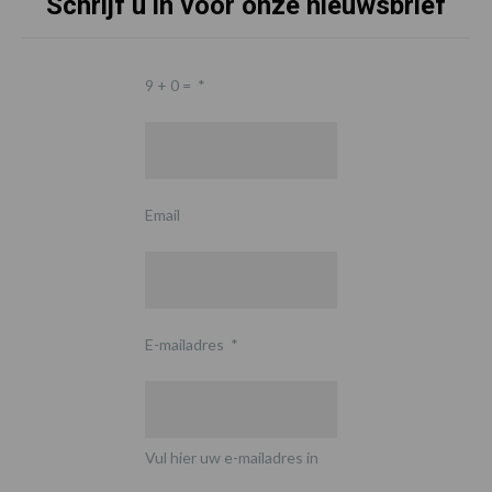
Schrijf u in voor onze nieuwsbrief
9 + 0 =
*
Email
E-mailadres
*
Vul hier uw e-mailadres in