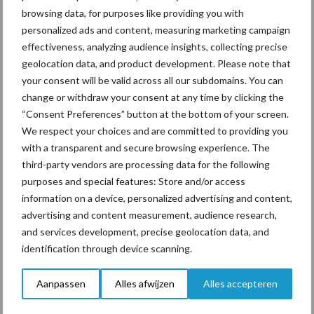
browsing data, for purposes like providing you with
personalized ads and content, measuring marketing campaign
effectiveness, analyzing audience insights, collecting precise
geolocation data, and product development. Please note that
Toon meer
your consent will be valid across all our subdomains. You can
change or withdraw your consent at any time by clicking the
“Consent Preferences” button at the bottom of your screen.
Primaire
We respect your choices and are committed to providing you
Recent nieuws
Partner nieuws
with a transparent and secure browsing experience. The
Sidebar
third-party vendors are processing data for the following
6 aug
ForFarmers ziet volume en
purposes and special features: Store and/or access
marktaandeel groeien in krimpende
information on a device, personalized advertising and content,
Nederlandse markt
advertising and content measurement, audience research,
and services development, precise geolocation data, and
6 aug
Tien praktische tips voor een
identification through device scanning.
langere levensduur
Aanpassen
Alles afwijzen
Alles accepteren