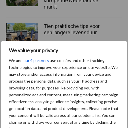
krimpende Nederlandse
markt
Tien praktische tips voor
een langere levensduur
We value your privacy
We and
our 4 partners
use cookies and other tracking
“Vraag naar praktische
technologies to improve your experience on our website. We
hygieneoplossingen is in
may store and/or access information from your device and
Polen groter dan ooit”
process the personal data, such as your IP address and
browsing data, for purposes like providing you with
personalized ads and content, measuring marketing campaign
effectiveness, analyzing audience insights, collecting precise
Themapagina's
geolocation data, and product development. Please note that
your consent will be valid across all our subdomains. You can
change or withdraw your consent at any time by clicking the
Diergezondheid
Bemesting
Fokkerij
Melkv