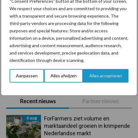
“Consent Preferences” button at the bottom of your screen.
We respect your choices and are committed to providing you
with a transparent and secure browsing experience. The
third-party vendors are processing data for the following
purposes and special features: Store and/or access
Mastitis
Hittestress
information on a device, personalized advertising and content,
advertising and content measurement, audience research,
and services development, precise geolocation data, and
identification through device scanning.
Toon meer
Aanpassen
Alles afwijzen
Alles accepteren
Primaire
Recent nieuws
Partner nieuws
Sidebar
6 aug
ForFarmers ziet volume en
marktaandeel groeien in krimpende
Nederlandse markt