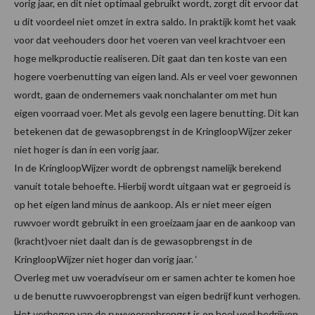
vorig jaar, en dit niet optimaal gebruikt wordt, zorgt dit ervoor dat
u dit voordeel niet omzet in extra saldo. In praktijk komt het vaak
voor dat veehouders door het voeren van veel krachtvoer een
hoge melkproductie realiseren. Dit gaat dan ten koste van een
hogere voerbenutting van eigen land. Als er veel voer gewonnen
wordt, gaan de ondernemers vaak nonchalanter om met hun
eigen voorraad voer. Met als gevolg een lagere benutting. Dit kan
betekenen dat de gewasopbrengst in de KringloopWijzer zeker
niet hoger is dan in een vorig jaar.
In de KringloopWijzer wordt de opbrengst namelijk berekend
vanuit totale behoefte. Hierbij wordt uitgaan wat er gegroeid is
op het eigen land minus de aankoop. Als er niet meer eigen
ruwvoer wordt gebruikt in een groeizaam jaar en de aankoop van
(kracht)voer niet daalt dan is de gewasopbrengst in de
KringloopWijzer niet hoger dan vorig jaar. ‘
Overleg met uw voeradviseur om er samen achter te komen hoe
u de benutte ruwvoeropbrengst van eigen bedrijf kunt verhogen.
Het verhogen van de ruwvoeropbrengst is op heel veel bedrijven