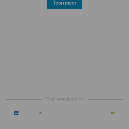
Toon meer
Footer
Onze brandpartners