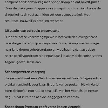
compenseer ik eenvoudig met Snoepsiroop en dat bevalt prima.”
Door de plakeigenschappen van Snoepsiroop Premium kun je de
droge kuil toch vast aanrijden tot een compacte kuil. Het
resultaat: nauwelijks broei en restvoer.
Uitstapje naar perspulp en soyacake
“Door te natte voordroog zijn we in het verleden overgestapt
naar droge bietenpulp en soyacake. Snoepsiroop was vanwege
haar lage drogestofpercentage en vloeibaarheid, naast deze
natte partij voordroog niet inpasbaar. Helaas viel de conservering
tegen.”, geeft Harrie aan.
Schoongevreten voergang
Harrie werkt met een Welink-voerhek en zet voor 5 dagen solide
blokken smakelijk voer klaar. Broei is ver te zoeken; Na vijf dagen
eten de koeien nog net zo smakelijk van het voer als de eerste
dag. En dat is te zien aan de leeggegeten voerbak.
Snoepsiroop Premium geeft verse koeien vleugels!