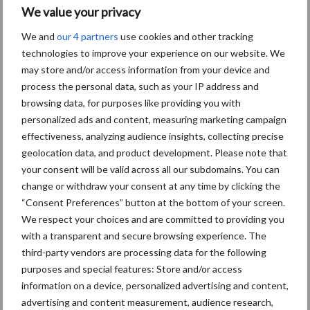
Aanbevolen voor jou!
We value your privacy
We and
our 4 partners
use cookies and other tracking
Grondstoffenmarkt blijft
technologies to improve your experience on our website. We
grillig: droogte en
may store and/or access information from your device and
geopolitiek houden handel
process the personal data, such as your IP address and
in de greep
browsing data, for purposes like providing you with
personalized ads and content, measuring marketing campaign
effectiveness, analyzing audience insights, collecting precise
De speenhuid: een vaak
geolocation data, and product development. Please note that
onderschatte risicofactor
your consent will be valid across all our subdomains. You can
voor mastitis
change or withdraw your consent at any time by clicking the
“Consent Preferences” button at the bottom of your screen.
We respect your choices and are committed to providing you
ForFarmers ziet volume en
with a transparent and secure browsing experience. The
marktaandeel groeien in
third-party vendors are processing data for the following
krimpende Nederlandse
purposes and special features: Store and/or access
markt
information on a device, personalized advertising and content,
advertising and content measurement, audience research,