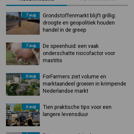
Sidebar
7 aug
Grondstoffenmarkt blijft grillig:
droogte en geopolitiek houden
handel in de greep
7 aug
De speenhuid: een vaak
onderschatte risicofactor voor
mastitis
6 aug
ForFarmers ziet volume en
marktaandeel groeien in krimpende
Nederlandse markt
6 aug
Tien praktische tips voor een
langere levensduur