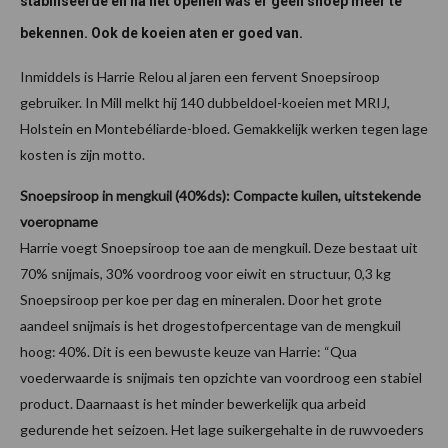
stabiliseerde en na het openen was er geen snoep meer te
bekennen. Ook de koeien aten er goed van.
Inmiddels is Harrie Relou al jaren een fervent Snoepsiroop
gebruiker. In Mill melkt hij 140 dubbeldoel-koeien met MRIJ,
Holstein en Montebéliarde-bloed. Gemakkelijk werken tegen lage
kosten is zijn motto.
Snoepsiroop in mengkuil (40%ds): Compacte kuilen, uitstekende
voeropname
Harrie voegt Snoepsiroop toe aan de mengkuil. Deze bestaat uit
70% snijmais, 30% voordroog voor eiwit en structuur, 0,3 kg
Snoepsiroop per koe per dag en mineralen. Door het grote
aandeel snijmais is het drogestofpercentage van de mengkuil
hoog: 40%. Dit is een bewuste keuze van Harrie: “Qua
voederwaarde is snijmais ten opzichte van voordroog een stabiel
product. Daarnaast is het minder bewerkelijk qua arbeid
gedurende het seizoen. Het lage suikergehalte in de ruwvoeders