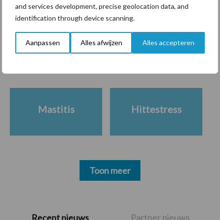
and services development, precise geolocation data, and
identification through device scanning.
Themapagina's
Aanpassen
Alles afwijzen
Alles accepteren
Diergezondheid
Bemesting
Fokkerij
Melkv
Mastitis
Hittestress
Toon meer
Primaire
Recent nieuws
Partner nieuws