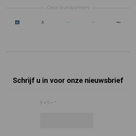
Footer
Onze brandpartners
Schrijf u in voor onze nieuwsbrief
5 + 5 =
*