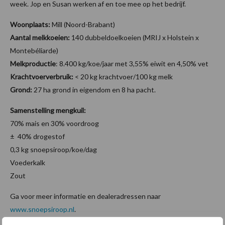
week. Jop en Susan werken af en toe mee op het bedrijf.
Woonplaats:
Mill (Noord-Brabant)
Aantal melkkoeien:
140 dubbeldoelkoeien (MRIJ x Holstein x
Montebéliarde)
Melkproductie
: 8.400 kg/koe/jaar met 3,55% eiwit en 4,50% vet
Krachtvoerverbruik:
< 20 kg krachtvoer/100 kg melk
Grond:
27 ha grond in eigendom en 8 ha pacht.
Samenstelling mengkuil:
70% mais en 30% voordroog
± 40% drogestof
0,3 kg snoepsiroop/koe/dag
Voederkalk
Zout
Ga voor meer informatie en dealeradressen naar
www.snoepsiroop.nl
.