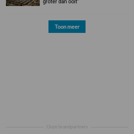
groter dan ooit”
Toon meer
Footer
Onze brandpartners