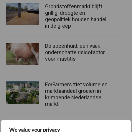
Grondstoffenmarkt blijft
grillig: droogte en
geopolitiek houden handel
in de greep
De speenhuid: een vaak
onderschatte risicofactor
voor mastitis
ForFarmers ziet volume en
marktaandeel groeien in
krimpende Nederlandse
markt
We value your privacy
Themapagina's