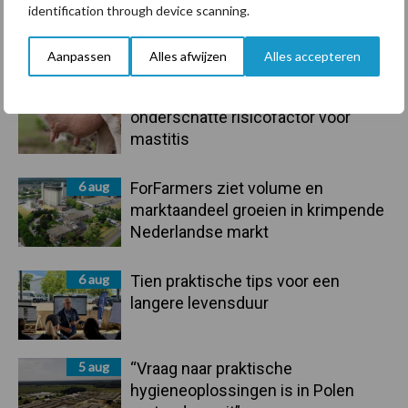
7 aug
Grondstoffenmarkt blijft grillig:
identification through device scanning.
droogte en geopolitiek houden
handel in de greep
Aanpassen
Alles afwijzen
Alles accepteren
7 aug
De speenhuid: een vaak
onderschatte risicofactor voor
mastitis
6 aug
ForFarmers ziet volume en
marktaandeel groeien in krimpende
Nederlandse markt
6 aug
Tien praktische tips voor een
langere levensduur
5 aug
“Vraag naar praktische
hygieneoplossingen is in Polen