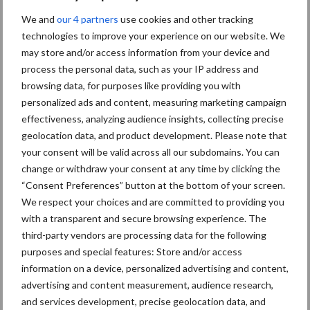
We and
our 4 partners
use cookies and other tracking
Diergezondheid
Bemesting
Fokkerij
Melkv
technologies to improve your experience on our website. We
may store and/or access information from your device and
process the personal data, such as your IP address and
browsing data, for purposes like providing you with
personalized ads and content, measuring marketing campaign
Beregening
Bijproducten
effectiveness, analyzing audience insights, collecting precise
geolocation data, and product development. Please note that
your consent will be valid across all our subdomains. You can
change or withdraw your consent at any time by clicking the
“Consent Preferences” button at the bottom of your screen.
We respect your choices and are committed to providing you
Toon meer
with a transparent and secure browsing experience. The
third-party vendors are processing data for the following
purposes and special features: Store and/or access
Primaire
information on a device, personalized advertising and content,
Recent nieuws
Partner nieuws
advertising and content measurement, audience research,
Sidebar
and services development, precise geolocation data, and