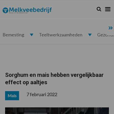
Spring
Door
Spring
Spring
naar
naar
naar
naar
Zoeken...
Zoek
Melkveebedrijf.nl
de
de
de
de
hoofdnavigatie
hoofd
eerste
voettekst
inhoud
sidebar
Bemesting
Teeltwerkzaamheden
Gezond
Sorghum en mais hebben vergelijkbaar
effect op aaltjes
7 februari 2022
Mais