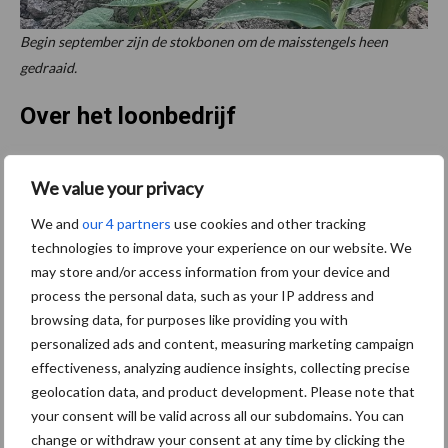
Begin september zijn de stokbonen om de maisstengels heen
gedraaid.
Over het loonbedrijf
Loonbedrijf Hut voert agrarisch loonwerk uit in Zuidelijk-
We value your privacy
Flevoland. Stefan Hut richt zich met name op de melkveehouderij.
Daarnaast heeft het loonbedrijf ook een akkerbouwtak en voert
We and
our 4 partners
use cookies and other tracking
transportwerkzaamheden uit.
technologies to improve your experience on our website. We
may store and/or access information from your device and
Tekst: Kim Sjoers
process the personal data, such as your IP address and
browsing data, for purposes like providing you with
Beeld: Stefan Hut
personalized ads and content, measuring marketing campaign
Aanbevolen voor jou!
effectiveness, analyzing audience insights, collecting precise
geolocation data, and product development. Please note that
your consent will be valid across all our subdomains. You can
Tot 5 ton per wiel om
change or withdraw your consent at any time by clicking the