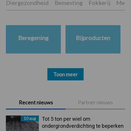
Diergezondheid
Bemesting
Fokkerij
Melkv
Beregening
Bijproducten
Toon meer
Primaire
Recent nieuws
Partner nieuws
Sidebar
10 aug
Tot 5 ton per wiel om
ondergrondverdichting te beperken