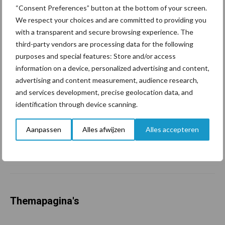
ondergrondverdichting te
“Consent Preferences” button at the bottom of your screen.
beperken
We respect your choices and are committed to providing you
with a transparent and secure browsing experience. The
third-party vendors are processing data for the following
purposes and special features: Store and/or access
Jaarverslag 2025 Royal A-
ware: omzet groeit,
information on a device, personalized advertising and content,
nettoresultaat daalt
advertising and content measurement, audience research,
and services development, precise geolocation data, and
identification through device scanning.
Machines en werktuigen
Aanpassen
Alles afwijzen
Alles accepteren
gewild doelwit criminelen
Themapagina's