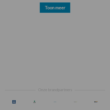
Toon meer
Footer
Onze brandpartners