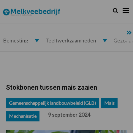
Spring
Door
Spring
Spring
naar
naar
naar
naar
Zoeken...
Zoek
Melkveebedrijf.nl
de
de
de
de
hoofdnavigatie
hoofd
eerste
voettekst
inhoud
sidebar
Bemesting
Teeltwerkzaamheden
Gezond
Stokbonen tussen mais zaaien
Gemeenschappelijk landbouwbeleid (GLB)
Mais
9 september 2024
Mechanisatie