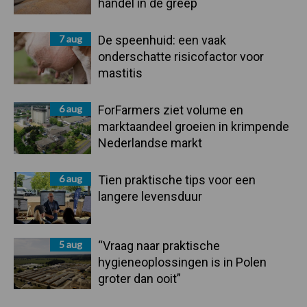
handel in de greep
7 aug
De speenhuid: een vaak
onderschatte risicofactor voor
mastitis
6 aug
ForFarmers ziet volume en
marktaandeel groeien in krimpende
Nederlandse markt
6 aug
Tien praktische tips voor een
langere levensduur
5 aug
“Vraag naar praktische
hygieneoplossingen is in Polen
groter dan ooit”