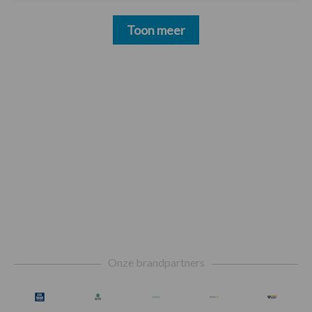
Toon meer
Footer
Onze brandpartners