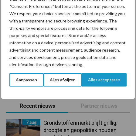
Diergezondheid
Bemesting
Fokkerij
Melkv
“Consent Preferences” button at the bottom of your screen.
We respect your choices and are committed to providing you
with a transparent and secure browsing experience. The
third-party vendors are processing data for the following
purposes and special features: Store and/or access
Beregening
Bijproducten
information on a device, personalized advertising and content,
advertising and content measurement, audience research,
and services development, precise geolocation data, and
identification through device scanning.
Toon meer
Aanpassen
Alles afwijzen
Alles accepteren
Primaire
Recent nieuws
Partner nieuws
Sidebar
7 aug
Grondstoffenmarkt blijft grillig:
droogte en geopolitiek houden