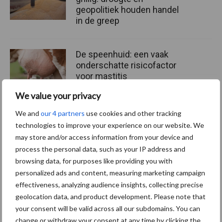
geopolitiek houden handel
in de greep
De speenhuid: een vaak
onderschatte risicofactor
voor mastitis
We value your privacy
We and
our 4 partners
use cookies and other tracking
ForFarmers ziet volume en
technologies to improve your experience on our website. We
marktaandeel groeien in
may store and/or access information from your device and
krimpende Nederlandse
process the personal data, such as your IP address and
markt
browsing data, for purposes like providing you with
personalized ads and content, measuring marketing campaign
effectiveness, analyzing audience insights, collecting precise
Themapagina's
geolocation data, and product development. Please note that
your consent will be valid across all our subdomains. You can
change or withdraw your consent at any time by clicking the