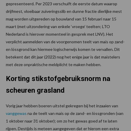
gepresenteerd. Per 2023 verschuift de eerste datum waarop
drijfmest, vloeibaar zuiveringsslib en dunne fractie dierlijke mest
mag worden uitgereden op bouwland van 15 februari naar 15
maart (met uitzondering van enkele ‘vroege’ teelten; LTO
Nederland is hierover momenteel in gesprek met LNV). Het
verplicht aanmelden van de voorgenomen teelt van maïs op zand-
en lössgrond kan hiermee logischerwijs komen te vervallen. Dit
betekent dat dit jaar (2022) nog het enige jaar is dat maïstelers
met deze onpraktische meldplicht te maken hebben.
Korting stikstofgebruiksnorm na
scheuren grasland
Vorig jaar hebben boeren uitstel gekregen bij het inzaaien van
vanggewas
na de teelt van mais op de zand- en lössgronden (van
1 oktober naar 31 oktober); om zo het gewas goed af te laten
rijpen. Destijds is meteen aangegeven dat er hierom een extra