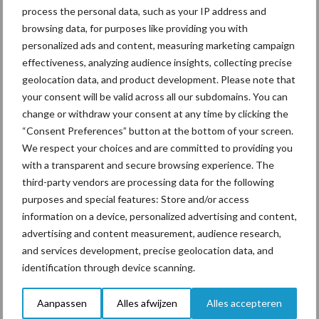
Tien praktische tips voor
process the personal data, such as your IP address and
een langere levensduur
browsing data, for purposes like providing you with
personalized ads and content, measuring marketing campaign
effectiveness, analyzing audience insights, collecting precise
geolocation data, and product development. Please note that
“Vraag naar praktische
your consent will be valid across all our subdomains. You can
hygieneoplossingen is in
change or withdraw your consent at any time by clicking the
Polen groter dan ooit”
“Consent Preferences” button at the bottom of your screen.
We respect your choices and are committed to providing you
with a transparent and secure browsing experience. The
third-party vendors are processing data for the following
purposes and special features: Store and/or access
Themapagina's
information on a device, personalized advertising and content,
advertising and content measurement, audience research,
Diergezondheid
Bemesting
Fokkerij
Melkv
and services development, precise geolocation data, and
identification through device scanning.
Aanpassen
Alles afwijzen
Alles accepteren