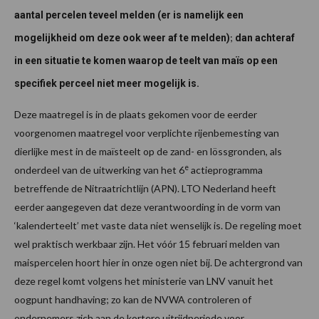
aantal percelen teveel melden (er is namelijk een
;
mogelijkheid om deze ook weer af te melden)
dan achteraf
in een situatie te komen waarop de teelt van maïs op een
specifiek perceel niet meer mogelijk is.
Deze maatregel is in de plaats gekomen voor de eerder
voorgenomen maatregel voor verplichte rijenbemesting van
dierlijke mest in de maïsteelt op de zand- en lössgronden, als
e
onderdeel van de uitwerking van het 6
actieprogramma
betreffende de Nitraatrichtlijn (APN). LTO Nederland heeft
eerder aangegeven dat deze verantwoording in de vorm van
‘kalenderteelt’ met vaste data niet wenselijk is. De regeling moet
wel praktisch werkbaar zijn. Het vóór 15 februari melden van
maispercelen hoort hier in onze ogen niet bij. De achtergrond van
deze regel komt volgens het ministerie van LNV vanuit het
oogpunt handhaving; zo kan de NVWA controleren of
ondernemers zich aan de kortere uitrijdperiode voor