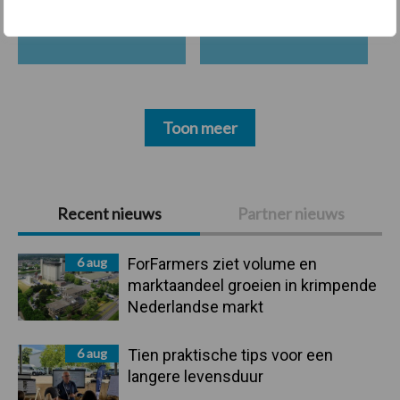
Beregening
Bijproducten
Toon meer
Primaire
Recent nieuws
Partner nieuws
Sidebar
6 aug
ForFarmers ziet volume en
marktaandeel groeien in krimpende
Nederlandse markt
6 aug
Tien praktische tips voor een
langere levensduur