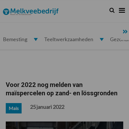
Spring
Door
Spring
Spring
naar
naar
naar
naar
Zoeken...
Zoek
Melkveebedrijf.nl
de
de
de
de
hoofdnavigatie
hoofd
eerste
voettekst
inhoud
sidebar
Bemesting
Teeltwerkzaamheden
Gezond
Voor 2022 nog melden van
maïspercelen op zand- en lössgronden
25 januari 2022
Mais