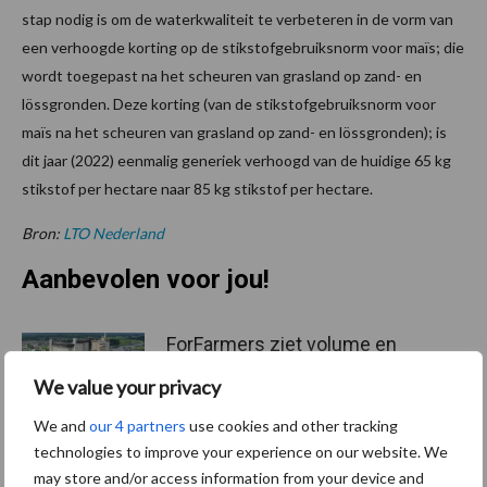
stap nodig is om de waterkwaliteit te verbeteren in de vorm van
een verhoogde korting op de stikstofgebruiksnorm voor maïs; die
wordt toegepast na het scheuren van grasland op zand- en
lössgronden. Deze korting (van de stikstofgebruiksnorm voor
maïs na het scheuren van grasland op zand- en lössgronden); is
dit jaar (2022) eenmalig generiek verhoogd van de huidige 65 kg
stikstof per hectare naar 85 kg stikstof per hectare.
Bron:
LTO Nederland
Aanbevolen voor jou!
ForFarmers ziet volume en
marktaandeel groeien in
We value your privacy
krimpende Nederlandse
markt
We and
our 4 partners
use cookies and other tracking
technologies to improve your experience on our website. We
may store and/or access information from your device and