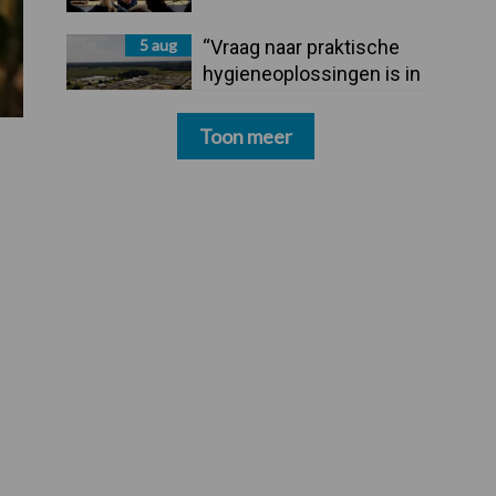
5 aug
“Vraag naar praktische
hygieneoplossingen is in
Polen groter dan ooit”
Toon meer