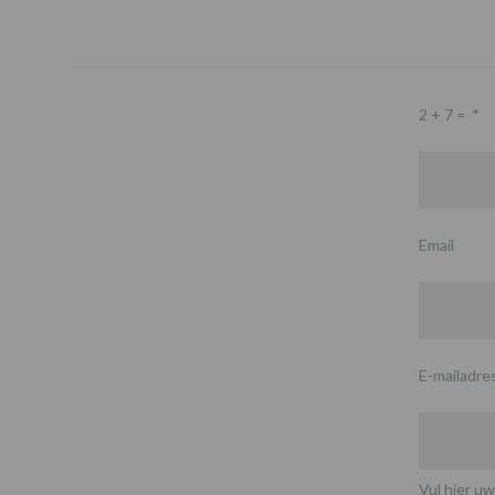
2 + 7 =
*
Email
E-mailadre
Vul hier uw