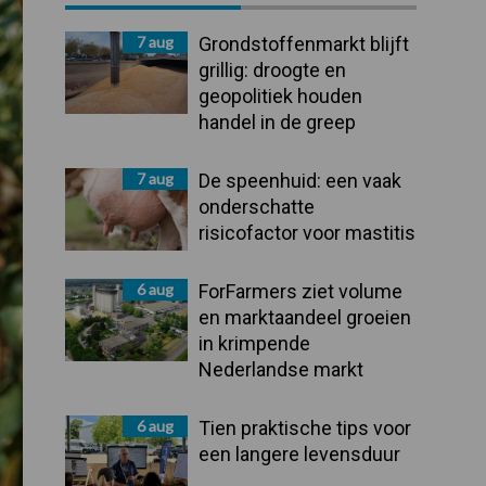
Sidebar
7 aug
Grondstoffenmarkt blijft
grillig: droogte en
geopolitiek houden
handel in de greep
7 aug
De speenhuid: een vaak
onderschatte
risicofactor voor mastitis
6 aug
ForFarmers ziet volume
en marktaandeel groeien
in krimpende
Nederlandse markt
6 aug
Tien praktische tips voor
een langere levensduur