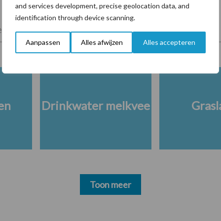
and services development, precise geolocation data, and
identification through device scanning.
lkveebedrijf
Veevoer
Wet en regelgeving
Aanpassen
Alles afwijzen
Alles accepteren
en
Drinkwater melkvee
Grasl
Toon meer