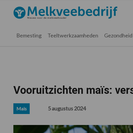
Spring
Door
Spring
Spring
naar
naar
naar
naar
Melkveebedrijf.nl
de
de
de
de
hoofdnavigatie
hoofd
eerste
voettekst
inhoud
sidebar
Bemesting
Teeltwerkzaamheden
Gezondheid
Vooruitzichten maïs: vers
5 augustus 2024
Mais