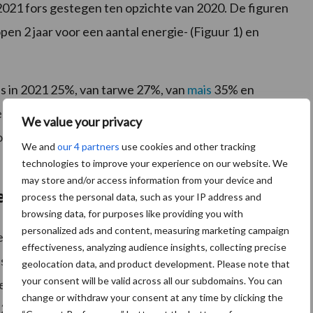
2021 fors gestegen ten opzichte van 2020. De figuren
open 2 jaar voor een aantal energie- (Figuur 1) en
as in 2021 25%, van tarwe 27%, van
mais
35% en
enoemde grondstoffen zijn wel de meest sterke
We value your privacy
grondstoffen opgenomen die minder in prijs zijn
We and
our 4 partners
use cookies and other tracking
technologies to improve your experience on our website. We
may store and/or access information from your device and
en toeslagen inbegrepen
process the personal data, such as your IP address and
browsing data, for purposes like providing you with
personalized ads and content, measuring marketing campaign
arch resulteren ook in mengvoerprijzen, waarin ook
effectiveness, analyzing audience insights, collecting precise
is verrekend. Figuur 3 geeft het verloop van deze
geolocation data, and product development. Please note that
your consent will be valid across all our subdomains. You can
ers. De afgeleide voederwaardeprijzen, de VEM/VEVI
change or withdraw your consent at any time by clicking the
 2021 respectievelijk ca. 15 en 20% hoger in