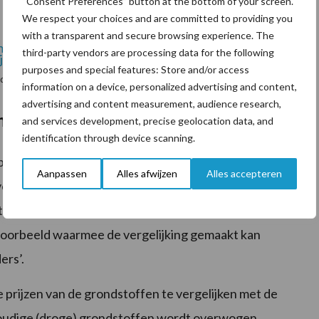
“Consent Preferences” button at the bottom of your screen.
We respect your choices and are committed to providing you
with a transparent and secure browsing experience. The
third-party vendors are processing data for the following
purposes and special features: Store and/or access
dstoffen vanaf januari 2020 tot januari 2022 (€/100 kg excl. btw).
information on a device, personalized advertising and content,
advertising and content measurement, audience research,
kelvoudig of vochtrijk?
and services development, precise geolocation data, and
identification through device scanning.
bij het maken van een keuze voor mengvoer,
Aanpassen
Alles afwijzen
Alles accepteren
oeders. Die keuze hangt uiteraard ook af van de
eem op het bedrijf. Op de
voorbeeld waarmee de vergelijking gemaakt kan
ers’.
e prijzen van de grondstoffen te vergelijken met de
voudige (droge) grondstoffen wordt overwogen.