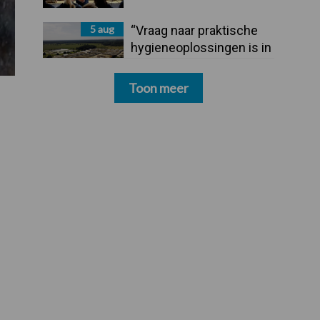
5 aug
“Vraag naar praktische
hygieneoplossingen is in
Polen groter dan ooit”
Toon meer