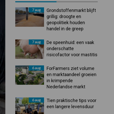
Sidebar
7 aug
Grondstoffenmarkt blijft
grillig: droogte en
geopolitiek houden
handel in de greep
7 aug
De speenhuid: een vaak
onderschatte
risicofactor voor mastitis
6 aug
ForFarmers ziet volume
en marktaandeel groeien
in krimpende
Nederlandse markt
6 aug
Tien praktische tips voor
een langere levensduur