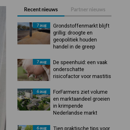
Recent nieuws
Partner nieuws
Primaire
Sidebar
7 aug
Grondstoffenmarkt blijft
grillig: droogte en
geopolitiek houden
handel in de greep
7 aug
De speenhuid: een vaak
onderschatte
risicofactor voor mastitis
6 aug
ForFarmers ziet volume
en marktaandeel groeien
in krimpende
Nederlandse markt
6 aug
Tien praktische tips voor