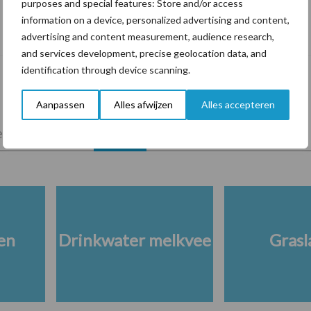
purposes and special features: Store and/or access
De speenhuid: een vaak onderschatte
information on a device, personalized advertising and content,
risicofactor voor mastitis
advertising and content measurement, audience research,
and services development, precise geolocation data, and
identification through device scanning.
Aanpassen
Alles afwijzen
Alles accepteren
lkveebedrijf
Veevoer
Wet en regelgeving
en
Drinkwater melkvee
Grasl