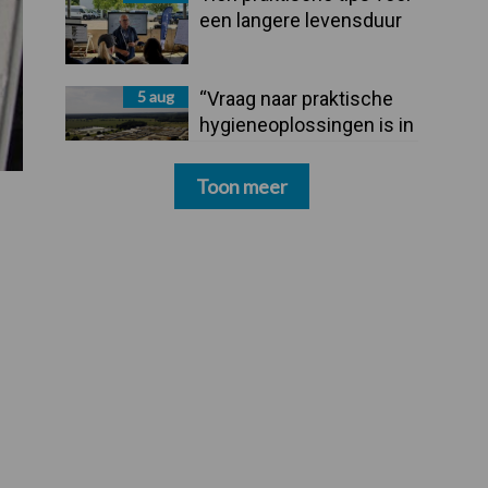
een langere levensduur
5 aug
“Vraag naar praktische
hygieneoplossingen is in
Polen groter dan ooit”
Toon meer