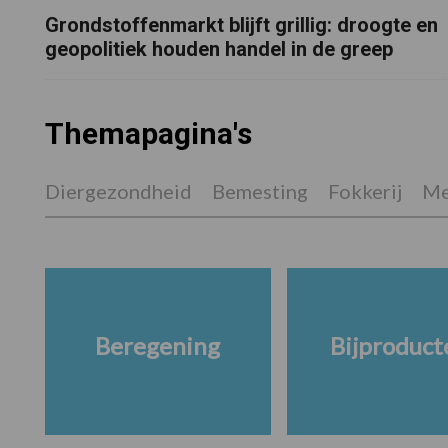
Grondstoffenmarkt blijft grillig: droogte en
geopolitiek houden handel in de greep
Themapagina's
Diergezondheid
Bemesting
Fokkerij
Me
Beregening
Bijproduct