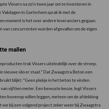
pte Vissers na zo’n twee jaar om te investeren in
 Vakdagen in Gorinchem sprak ik met de
n moment is het over andere leveranciers gegaan.
ten van concurrenten worden afgevallen om de eigen
tte mallen
onproducten trok Vissers uiteindelijk over de streep.
u de nieuwe silo er staat.” Dat Zwaagstra Beton een
uikt blijkt: “Geen plekje in het beton te vinden.
van vijftien meter. Een bewuste keuze, legt Vissers
cten bovenop willen leggen, meteen om de afdekking
at we bij een volgend project zeker weer bij Zwaagstra