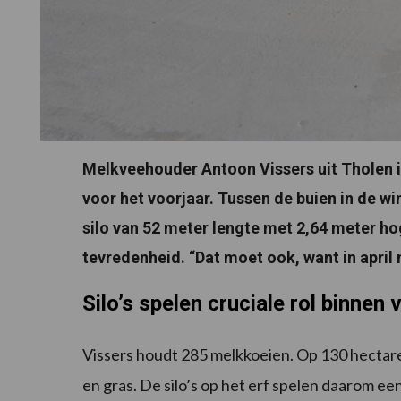
Melkveehouder Antoon Vissers uit Tholen is
voor het voorjaar. Tussen de buien in de 
silo van 52 meter lengte met 2,64 meter h
tevredenheid. “Dat moet ook, want in april m
Silo’s spelen cruciale rol binne
Vissers houdt 285 melkkoeien. Op 130 hect
en gras. De silo’s op het erf spelen daarom ee