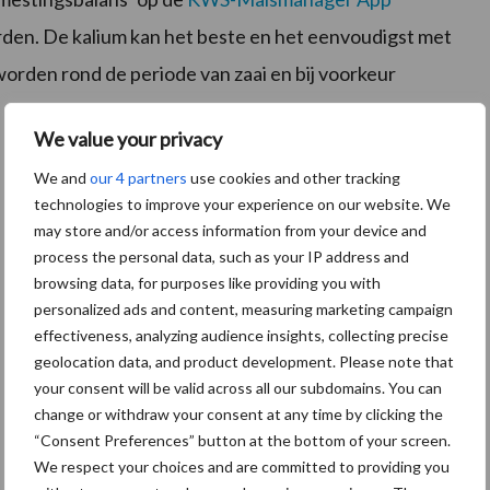
orden. De kalium kan het beste en het eenvoudigst met
orden rond de periode van zaai en bij voorkeur
We value your privacy
We and
our 4 partners
use cookies and other tracking
technologies to improve your experience on our website. We
may store and/or access information from your device and
process the personal data, such as your IP address and
browsing data, for purposes like providing you with
personalized ads and content, measuring marketing campaign
effectiveness, analyzing audience insights, collecting precise
geolocation data, and product development. Please note that
your consent will be valid across all our subdomains. You can
change or withdraw your consent at any time by clicking the
“Consent Preferences” button at the bottom of your screen.
We respect your choices and are committed to providing you