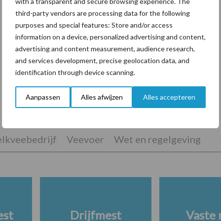
with a transparent and secure browsing experience. The
third-party vendors are processing data for the following
purposes and special features: Store and/or access
information on a device, personalized advertising and content,
Van onze partner KWS
advertising and content measurement, audience research,
6 nieuwe KWS-rassen op de
and services development, precise geolocation data, and
Aanbevelende Rassenlijst maïs 2018
identification through device scanning.
Aanpassen
Alles afwijzen
Alles accepteren
lkveebedrijf
Veevoer
Wet en regelgeving
est
Drijfmest
Vaste 