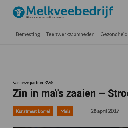
Spring
Door
Spring
Spring
naar
naar
naar
naar
Melkveebedrijf.nl
de
de
de
de
hoofdnavigatie
hoofd
eerste
voettekst
inhoud
sidebar
Bemesting
Teeltwerkzaamheden
Gezondheid
Van onze partner KWS
Zin in maïs zaaien – Stroo
28 april 2017
Kunstmest korrel
Mais