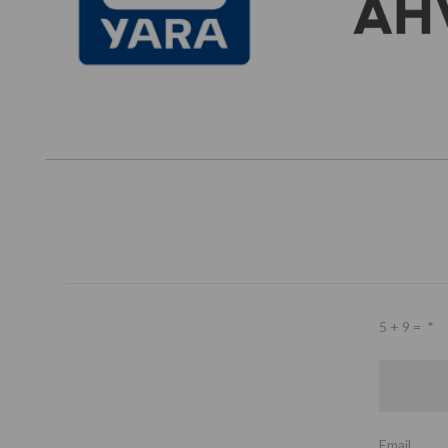
5 + 9 =
*
Email