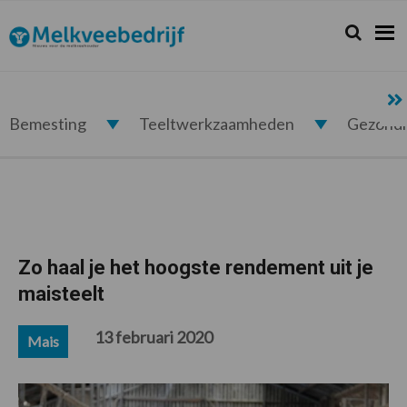
Spring
Door
Spring
Spring
naar
naar
naar
naar
Zoeken...
Zoek
Melkveebedrijf.nl
de
de
de
de
hoofdnavigatie
hoofd
eerste
voettekst
inhoud
sidebar
Bemesting
Teeltwerkzaamheden
Gezond
Zo haal je het hoogste rendement uit je
maisteelt
13 februari 2020
Mais