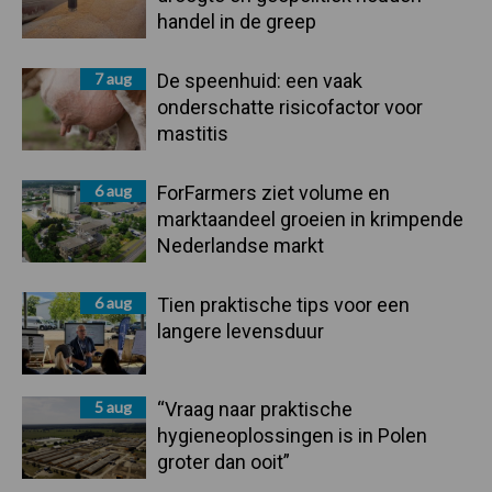
handel in de greep
7 aug
De speenhuid: een vaak
onderschatte risicofactor voor
mastitis
6 aug
ForFarmers ziet volume en
marktaandeel groeien in krimpende
Nederlandse markt
6 aug
Tien praktische tips voor een
langere levensduur
5 aug
“Vraag naar praktische
hygieneoplossingen is in Polen
groter dan ooit”