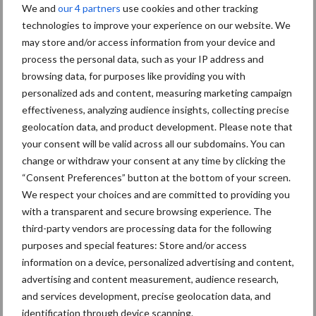
grillig: droogte en
We and
our 4 partners
use cookies and other tracking
geopolitiek houden handel
technologies to improve your experience on our website. We
in de greep
may store and/or access information from your device and
process the personal data, such as your IP address and
browsing data, for purposes like providing you with
De speenhuid: een vaak
personalized ads and content, measuring marketing campaign
onderschatte risicofactor
effectiveness, analyzing audience insights, collecting precise
voor mastitis
geolocation data, and product development. Please note that
your consent will be valid across all our subdomains. You can
change or withdraw your consent at any time by clicking the
“Consent Preferences” button at the bottom of your screen.
ForFarmers ziet volume en
marktaandeel groeien in
We respect your choices and are committed to providing you
krimpende Nederlandse
with a transparent and secure browsing experience. The
markt
third-party vendors are processing data for the following
purposes and special features: Store and/or access
information on a device, personalized advertising and content,
advertising and content measurement, audience research,
Themapagina's
and services development, precise geolocation data, and
identification through device scanning.