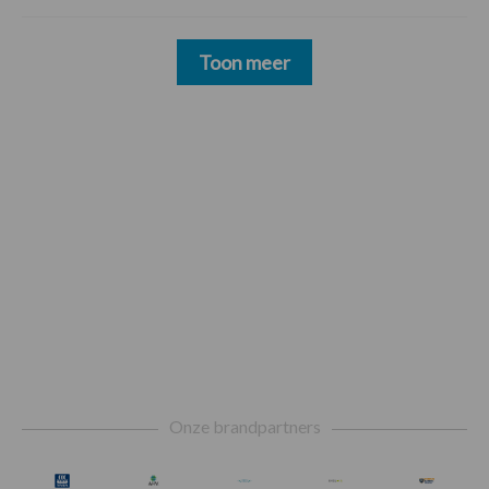
Toon meer
Footer
Onze brandpartners