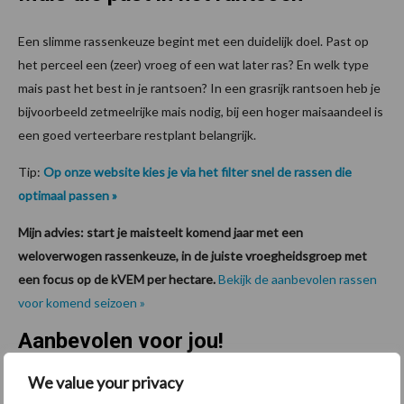
Een slimme rassenkeuze begint met een duidelijk doel. Past op
het perceel een (zeer) vroeg of een wat later ras? En welk type
mais past het best in je rantsoen? In een grasrijk rantsoen heb je
bijvoorbeeld zetmeelrijke mais nodig, bij een hoger maisaandeel is
een goed verteerbare restplant belangrijk.
Tip:
Op onze website kies je via het filter snel de rassen die
optimaal passen »
Mijn advies: start je maisteelt komend jaar met een
weloverwogen rassenkeuze, in de juiste vroegheidsgroep met
een focus op de kVEM per hectare.
Bekijk de aanbevolen rassen
voor komend seizoen »
Aanbevolen voor jou!
We value your privacy
Grondstoffenmarkt blijft