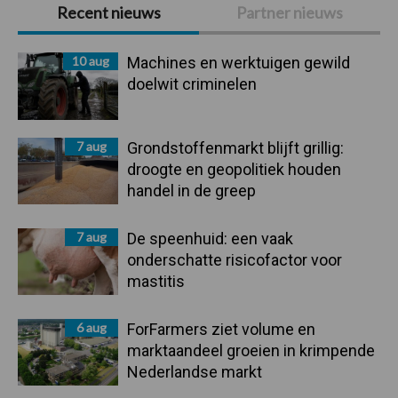
Primaire
Recent nieuws
Partner nieuws
Sidebar
10 aug
Machines en werktuigen gewild
doelwit criminelen
7 aug
Grondstoffenmarkt blijft grillig:
droogte en geopolitiek houden
handel in de greep
7 aug
De speenhuid: een vaak
onderschatte risicofactor voor
mastitis
6 aug
ForFarmers ziet volume en
marktaandeel groeien in krimpende
Nederlandse markt