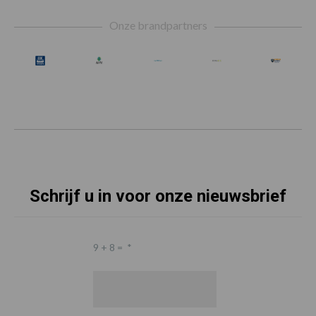
Footer
Onze brandpartners
Schrijf u in voor onze nieuwsbrief
9 + 8 =
*