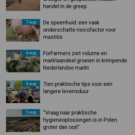
handel in de greep
7 aug
De speenhuid: een vaak
onderschatte risicofactor voor
mastitis
6 aug
ForFarmers ziet volume en
marktaandeel groeien in krimpende
Nederlandse markt
6 aug
Tien praktische tips voor een
langere levensduur
5 aug
“Vraag naar praktische
hygieneoplossingen is in Polen
groter dan ooit”