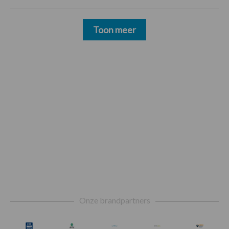
Toon meer
Footer
Onze brandpartners