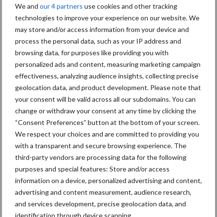
We and
our 4 partners
use cookies and other tracking
Agroscoop is een digitaal monitoringsprogramma van ForFarmers
technologies to improve your experience on our website. We
may store and/or access information from your device and
en Reudink waarmee veehouders op ieder moment hun
process the personal data, such as your IP address and
technische en financiële cijfers kunnen beoordelen. Daarnaast is
browsing data, for purposes like providing you with
vergelijking van de eigen technische resultaten met die van
personalized ads and content, measuring marketing campaign
collega-veehouders mogelijk. De specialisten van ForFarmers en
effectiveness, analyzing audience insights, collecting precise
Reudink hebben toegang tot deze cijfers, zodat zij klanten
geolocation data, and product development. Please note that
effectief kunnen begeleiden. Jaarlijks reikt ForFarmers in de
your consent will be valid across all our subdomains. You can
sectoren melkvee, melkgeiten, vleesvee, loonwerk, varkens,
change or withdraw your consent at any time by clicking the
legpluimvee, vleespluimvee en biologisch (Reudink) de
“Consent Preferences” button at the bottom of your screen.
Agroscoopbokaal uit aan een ondernemer die uitzonderlijk én
We respect your choices and are committed to providing you
duurzaam heeft gepresteerd.
with a transparent and secure browsing experience. The
third-party vendors are processing data for the following
Bron: ForFarmers
purposes and special features: Store and/or access
information on a device, personalized advertising and content,
Aanbevolen voor jou!
advertising and content measurement, audience research,
and services development, precise geolocation data, and
Grondstoffenmarkt blijft
identification through device scanning.