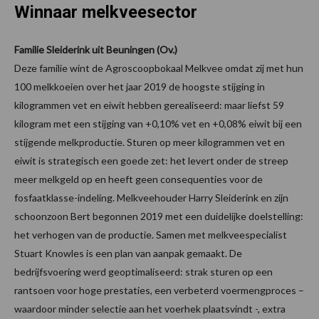
Winnaar melkveesector
Familie Sleiderink uit Beuningen (Ov.)
Deze familie wint de Agroscoopbokaal Melkvee omdat zij met hun
100 melkkoeien over het jaar 2019 de hoogste stijging in
kilogrammen vet en eiwit hebben gerealiseerd: maar liefst 59
kilogram met een stijging van +0,10% vet en +0,08% eiwit bij een
stijgende melkproductie. Sturen op meer kilogrammen vet en
eiwit is strategisch een goede zet: het levert onder de streep
meer melkgeld op en heeft geen consequenties voor de
fosfaatklasse-indeling. Melkveehouder Harry Sleiderink en zijn
schoonzoon Bert begonnen 2019 met een duidelijke doelstelling:
het verhogen van de productie. Samen met melkveespecialist
Stuart Knowles is een plan van aanpak gemaakt. De
bedrijfsvoering werd geoptimaliseerd: strak sturen op een
rantsoen voor hoge prestaties, een verbeterd voermengproces –
waardoor minder selectie aan het voerhek plaatsvindt -, extra