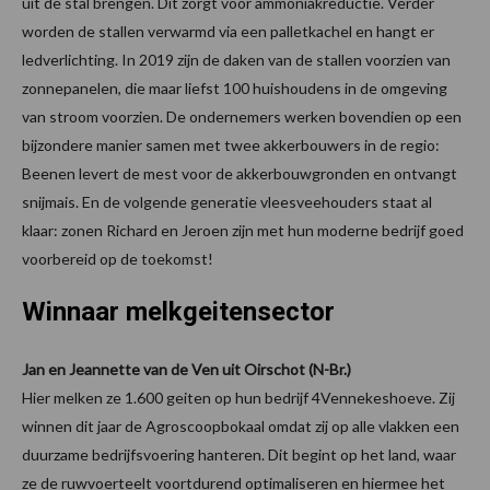
uit de stal brengen. Dit zorgt voor ammoniakreductie. Verder
worden de stallen verwarmd via een palletkachel en hangt er
ledverlichting. In 2019 zijn de daken van de stallen voorzien van
zonnepanelen, die maar liefst 100 huishoudens in de omgeving
van stroom voorzien. De ondernemers werken bovendien op een
bijzondere manier samen met twee akkerbouwers in de regio:
Beenen levert de mest voor de akkerbouwgronden en ontvangt
snijmais. En de volgende generatie vleesveehouders staat al
klaar: zonen Richard en Jeroen zijn met hun moderne bedrijf goed
voorbereid op de toekomst!
Winnaar melkgeitensector
Jan en Jeannette van de Ven uit Oirschot (N-Br.)
Hier melken ze 1.600 geiten op hun bedrijf 4Vennekeshoeve. Zij
winnen dit jaar de Agroscoopbokaal omdat zij op alle vlakken een
duurzame bedrijfsvoering hanteren. Dit begint op het land, waar
ze de ruwvoerteelt voortdurend optimaliseren en hiermee het