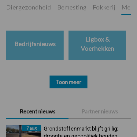
Diergezondheid
Bemesting
Fokkerij
Melkv
Ligbox &
Bedrijfsnieuws
Voerhekken
Toon meer
Primaire
Recent nieuws
Partner nieuws
Sidebar
7 aug
Grondstoffenmarkt blijft grillig:
droogte en geopolitiek houden