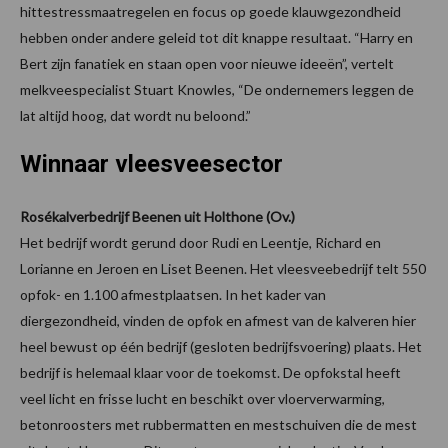
hittestressmaatregelen en focus op goede klauwgezondheid
hebben onder andere geleid tot dit knappe resultaat. “Harry en
Bert zijn fanatiek en staan open voor nieuwe ideeën”, vertelt
melkveespecialist Stuart Knowles, “De ondernemers leggen de
lat altijd hoog, dat wordt nu beloond.”
Winnaar vleesveesector
Rosékalverbedrijf Beenen uit Holthone (Ov.)
Het bedrijf wordt gerund door Rudi en Leentje, Richard en
Lorianne en Jeroen en Liset Beenen. Het vleesveebedrijf telt 550
opfok- en 1.100 afmestplaatsen. In het kader van
diergezondheid, vinden de opfok en afmest van de kalveren hier
heel bewust op één bedrijf (gesloten bedrijfsvoering) plaats. Het
bedrijf is helemaal klaar voor de toekomst. De opfokstal heeft
veel licht en frisse lucht en beschikt over vloerverwarming,
betonroosters met rubbermatten en mestschuiven die de mest