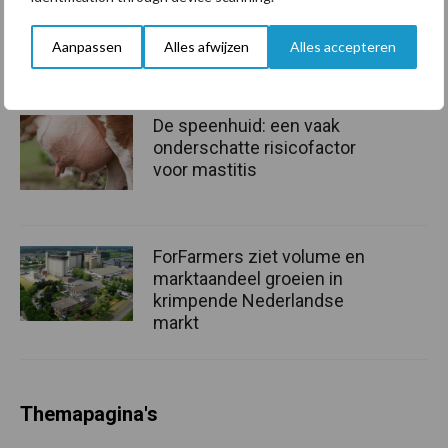
grillig: droogte en
geopolitiek houden handel
Aanpassen
Alles afwijzen
Alles accepteren
in de greep
De speenhuid: een vaak
onderschatte risicofactor
voor mastitis
ForFarmers ziet volume en
marktaandeel groeien in
krimpende Nederlandse
markt
Themapagina's