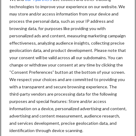
technologies to improve your experience on our website. We
Agroscoop is een digitaal monitoringsprogramma van ForFarmers
may store and/or access information from your device and
en Reudink waarmee veehouders op ieder moment hun
process the personal data, such as your IP address and
technische en financiële cijfers kunnen beoordelen. Daarnaast is
browsing data, for purposes like providing you with
vergelijking van de eigen technische resultaten met die van
personalized ads and content, measuring marketing campaign
collega-veehouders mogelijk. De specialisten van ForFarmers en
effectiveness, analyzing audience insights, collecting precise
Reudink hebben toegang tot deze cijfers, zodat zij klanten
geolocation data, and product development. Please note that
effectief kunnen begeleiden. Jaarlijks reikt ForFarmers in de
your consent will be valid across all our subdomains. You can
sectoren melkvee, melkgeiten, vleesvee, loonwerk, varkens,
change or withdraw your consent at any time by clicking the
legpluimvee, vleespluimvee en biologisch (Reudink) de
“Consent Preferences” button at the bottom of your screen.
Agroscoopbokaal uit aan een ondernemer die uitzonderlijk én
We respect your choices and are committed to providing you
duurzaam heeft gepresteerd.
with a transparent and secure browsing experience. The
third-party vendors are processing data for the following
Bron:
ForFarmers
purposes and special features: Store and/or access
information on a device, personalized advertising and content,
Aanbevolen voor jou!
advertising and content measurement, audience research,
and services development, precise geolocation data, and
ForFarmers ziet volume en
identification through device scanning.
marktaandeel groeien in