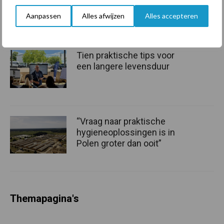
krimpende Nederlandse
Aanpassen
Alles afwijzen
Alles accepteren
markt
Tien praktische tips voor
een langere levensduur
“Vraag naar praktische
hygieneoplossingen is in
Polen groter dan ooit”
Themapagina's