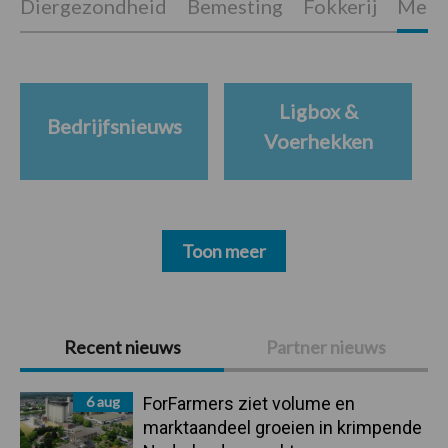
Diergezondheid
Bemesting
Fokkerij
Melkv
Ligbox &
Bedrijfsnieuws
Voerhekken
Toon meer
Primaire
Recent nieuws
Partner nieuws
Sidebar
6 aug
ForFarmers ziet volume en
marktaandeel groeien in krimpende