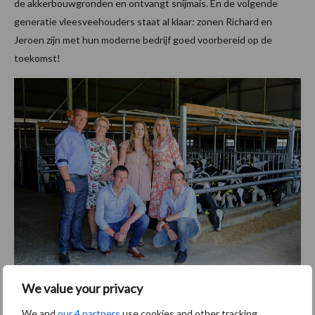
de akkerbouwgronden en ontvangt snijmais. En de volgende
generatie vleesveehouders staat al klaar: zonen Richard en
Jeroen zijn met hun moderne bedrijf goed voorbereid op de
toekomst!
We value your privacy
Achtergrond Agroscoopbokaal
We and
our 4 partners
use cookies and other tracking