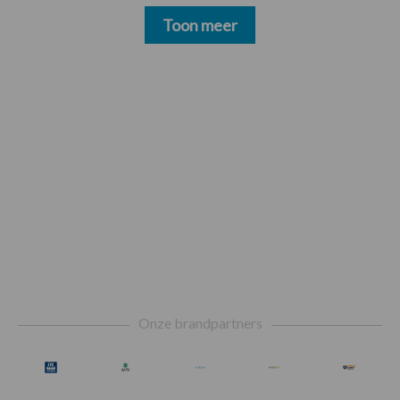
Toon meer
Footer
Onze brandpartners