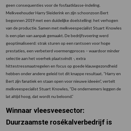
geen consequenties voor de fosfaatklasse-indeling.
Melkveehouder Harry Sleiderink en zijn schoonzoon Bert
begonnen 2019 met een duidelijke doelstelling: het verhogen
van de productie. Samen met melkveespecialist Stuart Knowles
is een plan van aanpak gemaakt. De bedrijfsvoering werd
geoptimaliseerd: strak sturen op een rantsoen voor hoge
prestaties, een verbeterd voermengproces – waardoor minder
selectie aan het voerhek plaatsvindt -, extra
hittestressmaatregelen en focus op goede klauwgezondheid
hebben onder andere geleid tot dit knappe resultaat. “Harry en
Bert zijn fanatiek en staan open voor nieuwe ideeën”, vertelt
melkveespecialist Stuart Knowles, “De ondernemers leggen de
lat altijd hoog, dat wordt nu beloond.”
Winnaar vleesveesector:
Duurzaamste rosékalverbedrijf is