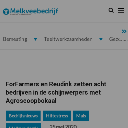
Spring
Door
Spring
Spring
naar
naar
naar
naar
Zoeken...
Zoek
Melkveebedrijf.nl
de
de
de
de
hoofdnavigatie
hoofd
eerste
voettekst
inhoud
sidebar
Bemesting
Teeltwerkzaamheden
Gezond
ForFarmers en Reudink zetten acht
bedrijven in de schijnwerpers met
Agroscoopbokaal
Bedrijfsnieuws
Hittestress
Mais
25 mei 2020