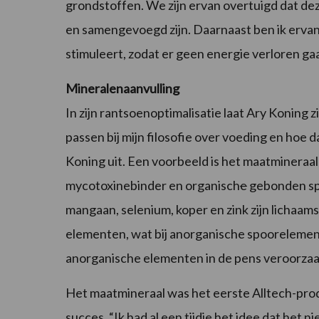
grondstoffen. We zijn ervan overtuigd dat de
en samengevoegd zijn. Daarnaast ben ik erva
stimuleert, zodat er geen energie verloren 
Mineralenaanvulling
In zijn rantsoenoptimalisatie laat Ary Koning 
passen bij mijn filosofie over voeding en hoe
Koning uit. Een voorbeeld is het maatmineraa
mycotoxinebinder en organisch
e
gebonden sp
mangaan, selenium, koper en zink zijn lichaam
elementen, wat bij anorganische spoorelement
anorganische elementen in de pens veroorzaak
Het maatmineraal was het eerste Alltech-produ
succes. “Ik had al een tijdje het idee dat het n