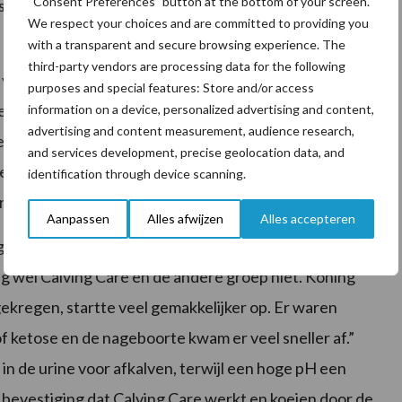
“Consent Preferences” button at the bottom of your screen.
nseminaties per drachtigheid.“
We respect your choices and are committed to providing you
with a transparent and secure browsing experience. The
third-party vendors are processing data for the following
 van Calving Care. In het verleden constateerde de
purposes and special features: Store and/or access
veel kali bevat. Kali is een kation en beïnvloedt de
information on a device, personalized advertising and content,
advertising and content measurement, audience research,
er een oorzaak voor melkziekte is. Met eigen ruwvoer
and services development, precise geolocation data, and
ren, waardoor nutritioneel ingrijpen noodzakelijk is.
identification through device scanning.
 dat de balans herstelt.
Aanpassen
Alles afwijzen
Alles accepteren
 ondervonden door proefsgewijs tijdelijk zijn
g wel Calving Care en de andere groep niet. Koning
ekregen, startte veel gemakkelijker op. Er waren
f ketose en de nageboorte kwam er veel sneller af.”
n de urine voor afkalven, terwijl een hoge pH een
de bevestiging dat Calving Care werkt en koeien door de