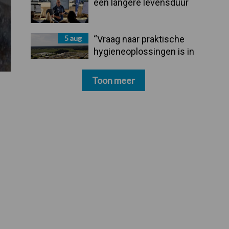
een langere levensduur
5 aug
“Vraag naar praktische
hygieneoplossingen is in
Polen groter dan ooit”
Toon meer