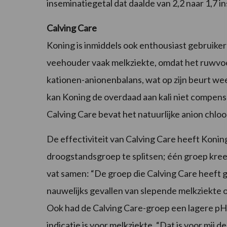
inseminatiegetal dat daalde van 2,2 naar 1,7 i
Calving Care
Koning is inmiddels ook enthousiast gebruiker
veehouder vaak melkziekte, omdat het ruwvoer 
kationen-anionenbalans, wat op zijn beurt we
kan Koning de overdaad aan kali niet compense
Calving Care bevat het natuurlijke anion chloor
De effectiviteit van Calving Care heeft Koning
droogstandsgroep te splitsen; één groep kree
vat samen: “De groep die Calving Care heeft g
nauwelijks gevallen van slepende melkziekte o
Ook had de Calving Care-groep een lagere pH i
indicatie is voor melkziekte. “Dat is voor mij 