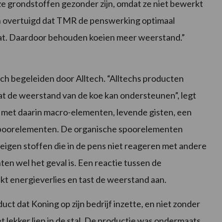
ze grondstoffen gezonder zijn, omdat ze niet bewerkt
n overtuigd dat TMR de penswerking optimaal
gaat. Daardoor behouden koeien meer weerstand.”
zich begeleiden door Alltech. “Alltechs producten
 dat de weerstand van de koe kan ondersteunen”, legt
l met daarin macro-elementen, levende gisten, een
oorelementen. De organische spoorelementen
seigen stoffen die in de pens niet reageren met andere
en wel het geval is. Een reactie tussen de
t energieverlies en tast de weerstand aan.
ct dat Koning op zijn bedrijf inzette, en niet zonder
iet lekker liep in de stal. De productie was ondermaats