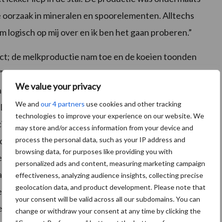
 oorzaak in mineralen en spoorelementen. Alltechs
logisch op mij over en ik ben het gaan proberen.”
ect; de melkproductie nam toe en de koeien toonden
, aldus Koning, die de combinatie van het
We value your privacy
s recept ziet voor verbeterde
We and
our 4 partners
use cookies and other tracking
Dietery Escape Microbial Protein en beschikt over
technologies to improve your experience on our website. We
iciënte melkproductie. DEMP heeft een vergelijkbaar
may store and/or access information from your device and
process the personal data, such as your IP address and
den gesynthetiseerd. Omdat een verse koe zelf te
browsing data, for purposes like providing you with
een ideale aanvulling van het rantsoen om de koeien
personalized ads and content, measuring marketing campaign
actatie. “Door de inzet van DEMP zagen we heel
effectiveness, analyzing audience insights, collecting precise
geolocation data, and product development. Please note that
oeien veel constanter is. Ze houden de productie beter
your consent will be valid across all our subdomains. You can
 worden sneller drachtig. Dat blijkt ook uit het
change or withdraw your consent at any time by clicking the