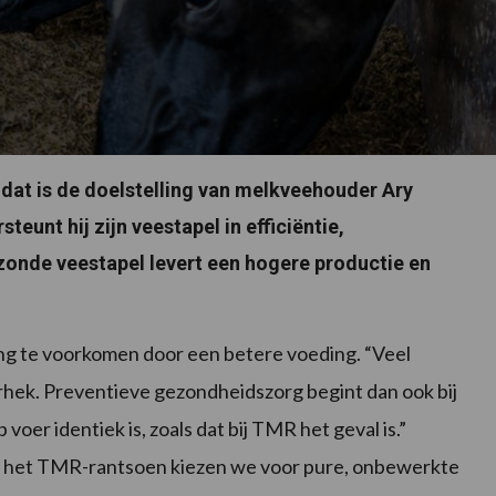
 dat is de doelstelling van melkveehouder Ary
eunt hij zijn veestapel in efficiëntie,
onde veestapel levert een hogere productie en
g te voorkomen door een betere voeding. “Veel
hek. Preventieve gezondheidszorg begint dan ook bij
oer identiek is, zoals dat bij TMR het geval is.”
In het TMR-rantsoen kiezen we voor pure, onbewerkte