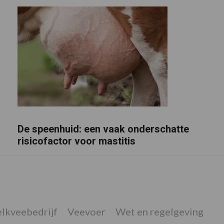
De speenhuid: een vaak onderschatte
risicofactor voor mastitis
lkveebedrijf
Veevoer
Wet en regelgeving