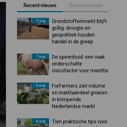
Recent nieuws
Partner nieuws
Primaire
Sidebar
7 aug
Grondstoffenmarkt blijft
grillig: droogte en
geopolitiek houden
handel in de greep
7 aug
De speenhuid: een vaak
onderschatte
risicofactor voor mastitis
6 aug
ForFarmers ziet volume
en marktaandeel groeien
in krimpende
Nederlandse markt
6 aug
Tien praktische tips voor