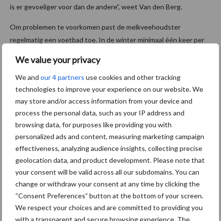
is er gevoeliger voor dan de andere”, weet Van den Berg.
Om problemen te voorkomen past de melkveehoudster
regelmatig een voetbad toe. In de winter minimaal één keer per
week. “Veel melkveehouders beginnen pas met voetbaden als er
We value your privacy
Mortellaro-gevallen zijn. Wij niet. We willen het voor zijn.”
We and
our 4 partners
use cookies and other tracking
technologies to improve your experience on our website. We
may store and/or access information from your device and
process the personal data, such as your IP address and
browsing data, for purposes like providing you with
personalized ads and content, measuring marketing campaign
effectiveness, analyzing audience insights, collecting precise
geolocation data, and product development. Please note that
your consent will be valid across all our subdomains. You can
change or withdraw your consent at any time by clicking the
“Consent Preferences” button at the bottom of your screen.
We respect your choices and are committed to providing you
with a transparent and secure browsing experience. The