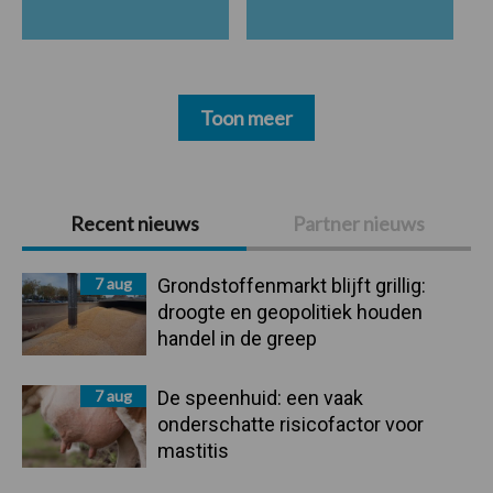
Toon meer
Primaire
Recent nieuws
Partner nieuws
Sidebar
7 aug
Grondstoffenmarkt blijft grillig:
droogte en geopolitiek houden
handel in de greep
7 aug
De speenhuid: een vaak
onderschatte risicofactor voor
mastitis