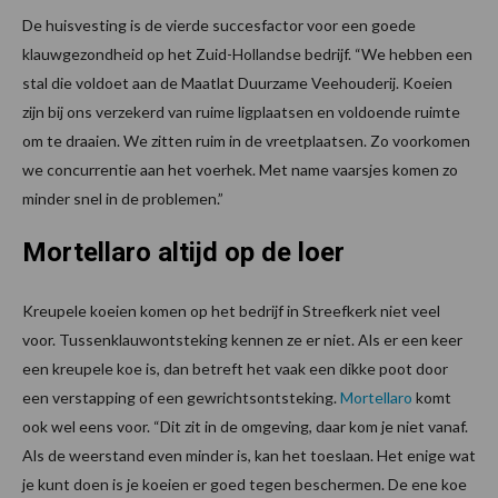
De huisvesting is de vierde succesfactor voor een goede
klauwgezondheid op het Zuid-Hollandse bedrijf. “We hebben een
stal die voldoet aan de Maatlat Duurzame Veehouderij. Koeien
zijn bij ons verzekerd van ruime ligplaatsen en voldoende ruimte
om te draaien. We zitten ruim in de vreetplaatsen. Zo voorkomen
we concurrentie aan het voerhek. Met name vaarsjes komen zo
minder snel in de problemen.”
Mortellaro altijd op de loer
Kreupele koeien komen op het bedrijf in Streefkerk niet veel
voor. Tussenklauwontsteking kennen ze er niet. Als er een keer
een kreupele koe is, dan betreft het vaak een dikke poot door
een verstapping of een gewrichtsontsteking.
Mortellaro
komt
ook wel eens voor. “Dit zit in de omgeving, daar kom je niet vanaf.
Als de weerstand even minder is, kan het toeslaan. Het enige wat
je kunt doen is je koeien er goed tegen beschermen. De ene koe