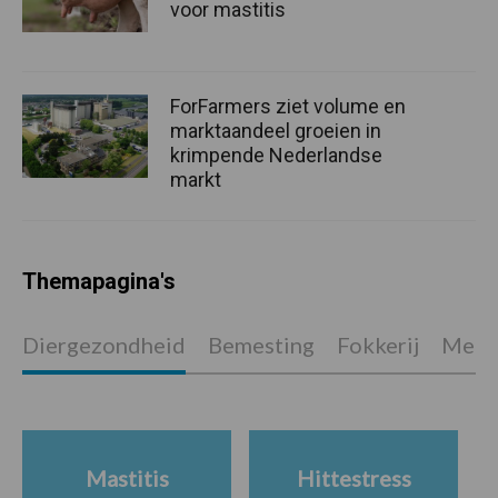
voor mastitis
ForFarmers ziet volume en
marktaandeel groeien in
krimpende Nederlandse
markt
Themapagina's
Diergezondheid
Bemesting
Fokkerij
Melkv
Mastitis
Hittestress