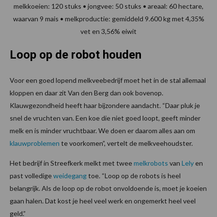
melkkoeien: 120 stuks • jongvee: 50 stuks • areaal: 60 hectare,
waarvan 9 mais • melkproductie: gemiddeld 9.600 kg met 4,35%
vet en 3,56% eiwit
Loop op de robot houden
Voor een goed lopend melkveebedrijf moet het in de stal allemaal
kloppen en daar zit Van den Berg dan ook bovenop.
Klauwgezondheid heeft haar bijzondere aandacht. “Daar pluk je
snel de vruchten van. Een koe die niet goed loopt, geeft minder
melk en is minder vruchtbaar. We doen er daarom alles aan om
klauwproblemen
te voorkomen”, vertelt de melkveehoudster.
Het bedrijf in Streefkerk melkt met twee
melkrobots
van
Lely
en
past volledige
weidegang
toe. “Loop op de robots is heel
belangrijk. Als de loop op de robot onvoldoende is, moet je koeien
gaan halen. Dat kost je heel veel werk en ongemerkt heel veel
geld.”