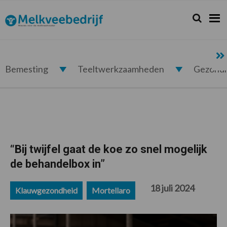
Spring
Door
Spring
Spring
naar
naar
naar
naar
Zoeken...
Zoek
Melkveebedrijf.nl
de
de
de
de
hoofdnavigatie
hoofd
eerste
voettekst
inhoud
sidebar
Bemesting
Teeltwerkzaamheden
Gezond
“Bij twijfel gaat de koe zo snel mogelijk
de behandelbox in”
18 juli 2024
Klauwgezondheid
Mortellaro