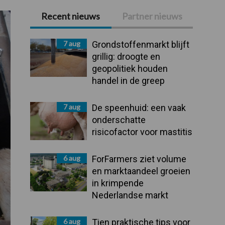
Recent nieuws
Partner nieuws
Primaire
Sidebar
7 aug
Grondstoffenmarkt blijft
grillig: droogte en
geopolitiek houden
handel in de greep
7 aug
De speenhuid: een vaak
onderschatte
risicofactor voor mastitis
6 aug
ForFarmers ziet volume
en marktaandeel groeien
in krimpende
Nederlandse markt
6 aug
Tien praktische tips voor