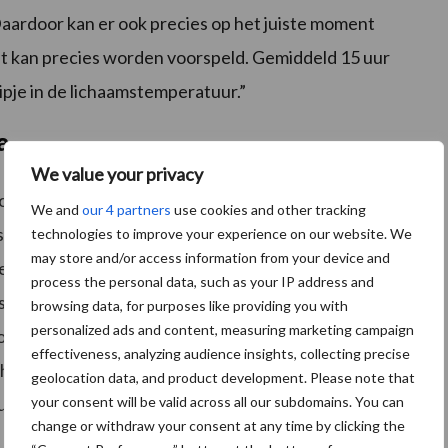
aardoor kan er ook precies op het juiste moment
 kan precies worden voorspeld. Gemiddeld 15 uur
 dipje in de lichaamstemperatuur.”
a
We value your privacy
opgeslagen in de cloud. De melkveehouder en
We and
our 4 partners
use cookies and other tracking
 die doorlopend in een grafiek worden verwerkt,
technologies to improve your experience on our website. We
may store and/or access information from your device and
 zien wat eraan vooraf is gegaan. Aandoeningen als
process the personal data, such as your IP address and
tsteking, scherp in, maar ook kreupelheid worden
browsing data, for purposes like providing you with
personalized ads and content, measuring marketing campaign
oop van temperatuur, herkauwactiviteit, wateropname
effectiveness, analyzing audience insights, collecting precise
t het lactatiestadium, met grote mate van zekerheid
geolocation data, and product development. Please note that
unt op basis van de data zelfs voorspellen dat de koe
your consent will be valid across all our subdomains. You can
change or withdraw your consent at any time by clicking the