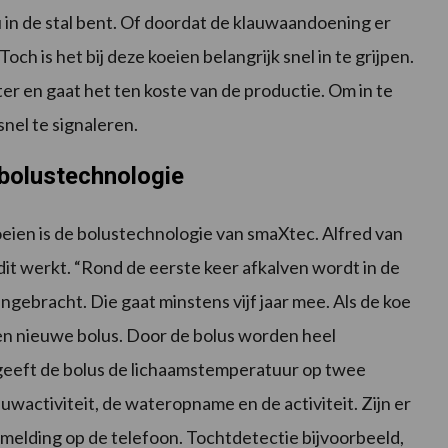
 in de stal bent. Of doordat de klauwaandoening er
och is het bij deze koeien belangrijk snel in te grijpen.
er en gaat het ten koste van de productie. Om in te
snel te signaleren.
bolustechnologie
koeien is de bolustechnologie van smaXtec. Alfred van
e dit werkt. “Rond de eerste keer afkalven wordt in de
ngebracht. Die gaat minstens vijf jaar mee. Als de koe
 een nieuwe bolus. Door de bolus worden heel
geeft de bolus de lichaamstemperatuur op twee
activiteit, de wateropname en de activiteit. Zijn er
 melding op de telefoon. Tochtdetectie bijvoorbeeld,