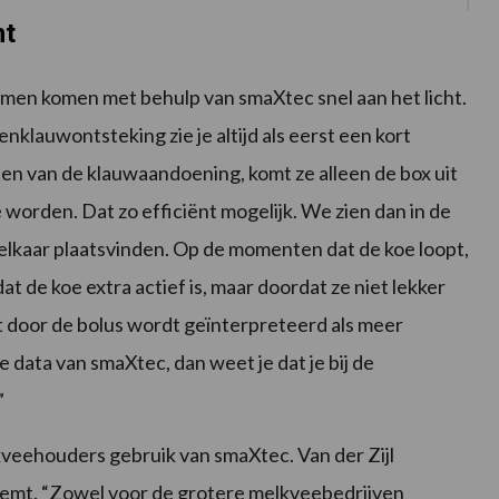
ht
en komen met behulp van smaXtec snel aan het licht.
nklauwontsteking zie je altijd als eerst een kort
den van de klauwaandoening, komt ze alleen de box uit
 worden. Dat zo efficiënt mogelijk. We zien dan in de
elkaar plaatsvinden. Op de momenten dat de koe loopt,
dat de koe extra actief is, maar doordat ze niet lekker
 door de bolus wordt geïnterpreteerd als meer
de data van smaXtec, dan weet je dat je bij de
”
kveehouders gebruik van smaXtec. Van der Zijl
eemt. “Zowel voor de grotere melkveebedrijven