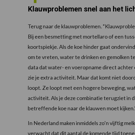
Klauwproblemen snel aan het lic
Terug naar de klauwproblemen. “Klauwproblem
Bij een besmetting met mortellaro of een tusse
koortspiekje. Als de koe hinder gaat ondervin
om te vreten, water te drinken en gemolken te
data dat water- en voeropname direct achter 
zie je extra activiteit. Maar dat komt niet door
loopt. Ze loopt met een hogere beweging, wat
activiteit. Als je deze combinatie terugziet in 
betreffende koe naar de klauwen moet kijken.
In Nederland maken inmiddels zo’n vijftig mel
verwacht dat dit aantal de komende tijd toen