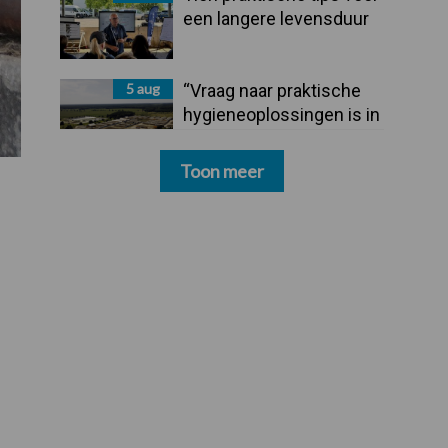
een langere levensduur
5 aug
“Vraag naar praktische
hygieneoplossingen is in
Polen groter dan ooit”
Toon meer