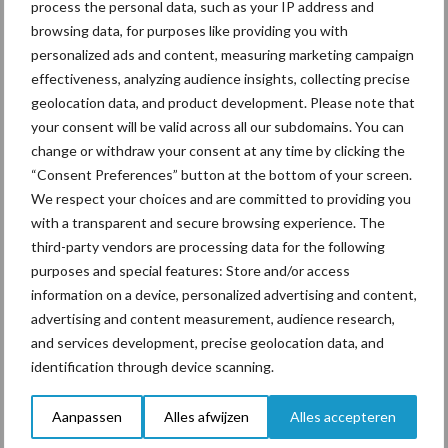
process the personal data, such as your IP address and
browsing data, for purposes like providing you with
personalized ads and content, measuring marketing campaign
effectiveness, analyzing audience insights, collecting precise
geolocation data, and product development. Please note that
Toon meer
your consent will be valid across all our subdomains. You can
change or withdraw your consent at any time by clicking the
“Consent Preferences” button at the bottom of your screen.
Primaire
We respect your choices and are committed to providing you
Recent nieuws
Partner nieuws
with a transparent and secure browsing experience. The
Sidebar
third-party vendors are processing data for the following
10 aug
Jaarverslag 2025 Royal A-ware:
purposes and special features: Store and/or access
omzet groeit, nettoresultaat daalt
information on a device, personalized advertising and content,
advertising and content measurement, audience research,
and services development, precise geolocation data, and
10 aug
Machines en werktuigen gewild
identification through device scanning.
doelwit criminelen
Aanpassen
Alles afwijzen
Alles accepteren