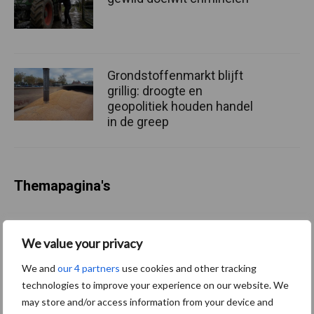
Grondstoffenmarkt blijft
grillig: droogte en
geopolitiek houden handel
in de greep
Themapagina's
Diergezondheid
Bemesting
Fokkerij
Melkv
We value your privacy
We and
our 4 partners
use cookies and other tracking
technologies to improve your experience on our website. We
may store and/or access information from your device and
Mastitis
Hittestress