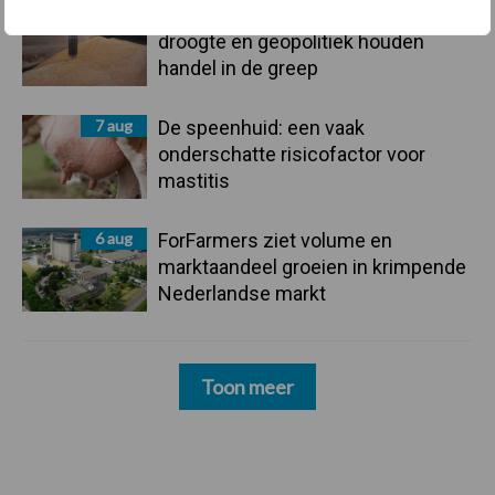
7 aug
Grondstoffenmarkt blijft grillig:
droogte en geopolitiek houden
handel in de greep
7 aug
De speenhuid: een vaak
onderschatte risicofactor voor
mastitis
6 aug
ForFarmers ziet volume en
marktaandeel groeien in krimpende
Nederlandse markt
Toon meer