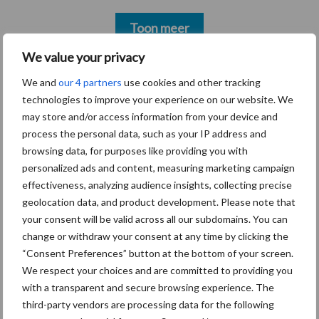
Toon meer
We value your privacy
We and
our 4 partners
use cookies and other tracking
Primaire
Recent nieuws
Partner nieuws
technologies to improve your experience on our website. We
Sidebar
may store and/or access information from your device and
process the personal data, such as your IP address and
5 aug
“Vraag naar praktische
browsing data, for purposes like providing you with
hygieneoplossingen is in Polen
personalized ads and content, measuring marketing campaign
groter dan ooit”
effectiveness, analyzing audience insights, collecting precise
geolocation data, and product development. Please note that
5 aug
Drie Franse bedrijven over de grens
your consent will be valid across all our subdomains. You can
van 14.000 kilogram melk
change or withdraw your consent at any time by clicking the
“Consent Preferences” button at the bottom of your screen.
We respect your choices and are committed to providing you
3 aug
Pöttinger introduceert compacte
with a transparent and secure browsing experience. The
dubbelrotor-zwadhark in de hef
third-party vendors are processing data for the following