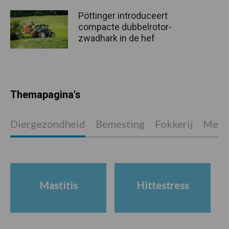
Pöttinger introduceert
compacte dubbelrotor-
zwadhark in de hef
Themapagina's
Diergezondheid
Bemesting
Fokkerij
Melkv
Mastitis
Hittestress