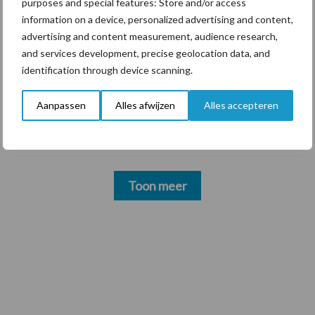
purposes and special features: Store and/or access
information on a device, personalized advertising and content,
3 aug
Voorkeur voor eigen mechanisatie:
advertising and content measurement, audience research,
zelf doen waar het kan, uitbesteden
and services development, precise geolocation data, and
waar het moet
identification through device scanning.
31 jul
Door deze stappen te volgen kiest u
Aanpassen
Alles afwijzen
Alles accepteren
het dipmiddel dat bij uw bedrijf past
Toon meer