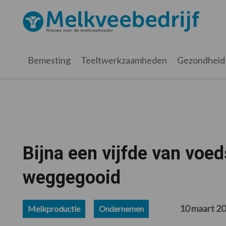
Spring
Door
Spring
Spring
naar
naar
naar
naar
Melkveebedrijf.nl
de
de
de
de
hoofdnavigatie
hoofd
eerste
voettekst
inhoud
sidebar
Bemesting
Teeltwerkzaamheden
Gezondheid
Bijna een vijfde van voed
weggegooid
10 maart 2
Melkproductie
Ondernemen