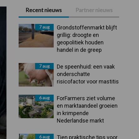
Recent nieuws
Partner nieuws
Primaire
Sidebar
7 aug
Grondstoffenmarkt blijft
grillig: droogte en
geopolitiek houden
handel in de greep
7 aug
De speenhuid: een vaak
onderschatte
risicofactor voor mastitis
6 aug
ForFarmers ziet volume
en marktaandeel groeien
in krimpende
Nederlandse markt
6 aug
Tien praktische tips voor