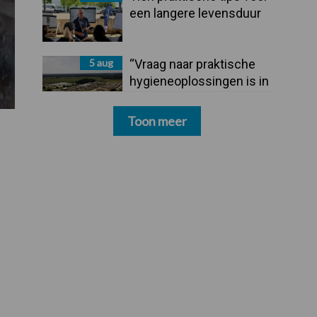
een langere levensduur
5 aug
“Vraag naar praktische
hygieneoplossingen is in
Polen groter dan ooit”
Toon meer