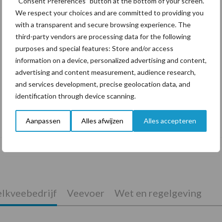
“Consent Preferences” button at the bottom of your screen.
We respect your choices and are committed to providing you
with a transparent and secure browsing experience. The
third-party vendors are processing data for the following
purposes and special features: Store and/or access
information on a device, personalized advertising and content,
advertising and content measurement, audience research,
and services development, precise geolocation data, and
identification through device scanning.
De speenhuid: een vaak onderschatte
Aanpassen
Alles afwijzen
Alles accepteren
risicofactor voor mastitis
lkveebedrijf
Veevoer
Wet en regelgeving