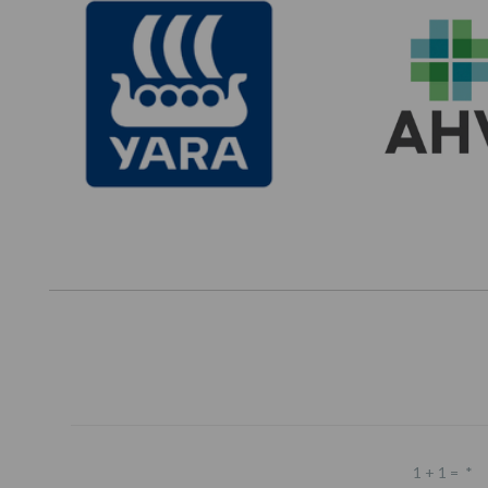
1 + 1 =
*