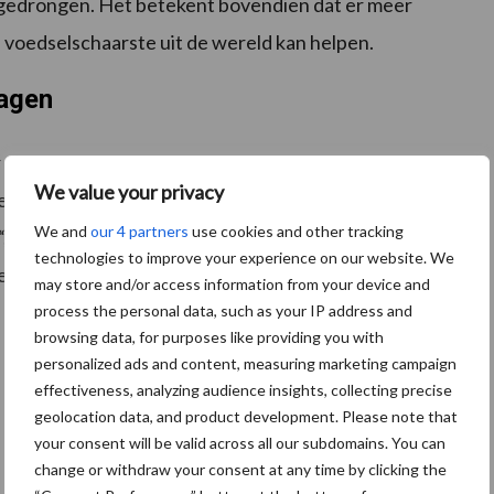
ggedrongen. Het betekent bovendien dat er meer
 voedselschaarste uit de wereld kan helpen.
ragen
en biodiversiteit, vervuiling en verspilling serieus
We value your privacy
en en burgers over de hele wereld hun steentje
We and
our 4 partners
use cookies and other tracking
g “, aldus Inger Andersen, uitvoerend directeur van
technologies to improve your experience on our website. We
selsystemen een kans om nieuwe acties te lanceren om
may store and/or access information from your device and
process the personal data, such as your IP address and
browsing data, for purposes like providing you with
personalized ads and content, measuring marketing campaign
effectiveness, analyzing audience insights, collecting precise
geolocation data, and product development. Please note that
your consent will be valid across all our subdomains. You can
change or withdraw your consent at any time by clicking the