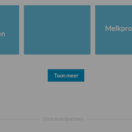
Melkpro
en
Toon meer
Onze brandpartners