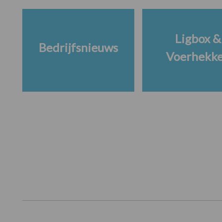
Ligbox &
Bedrijfsnieuws
Voerhekk
Footer