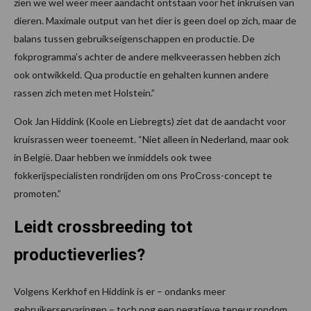
zien we wel weer meer aandacht ontstaan voor het inkruisen van
dieren. Maximale output van het dier is geen doel op zich, maar de
balans tussen gebruikseigenschappen en productie. De
fokprogramma’s achter de andere melkveerassen hebben zich
ook ontwikkeld. Qua productie en gehalten kunnen andere
rassen zich meten met Holstein.”
Ook Jan Hiddink (Koole en Liebregts) ziet dat de aandacht voor
kruisrassen weer toeneemt. “Niet alleen in Nederland, maar ook
in België. Daar hebben we inmiddels ook twee
fokkerijspecialisten rondrijden om ons ProCross-concept te
promoten.”
Leidt crossbreeding tot
productieverlies?
Volgens Kerkhof en Hiddink is er – ondanks meer
gebruikerservaringen – toch nog een negatieve teneur rondom