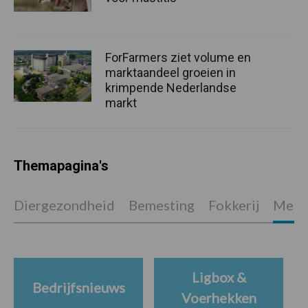
ForFarmers ziet volume en
marktaandeel groeien in
krimpende Nederlandse
markt
Themapagina's
Diergezondheid
Bemesting
Fokkerij
Melkv
Ligbox &
Bedrijfsnieuws
Voerhekken