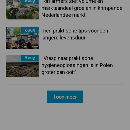
6 aug
ForFarmers ziet volume en
marktaandeel groeien in krimpende
Nederlandse markt
6 aug
Tien praktische tips voor een
langere levensduur
5 aug
“Vraag naar praktische
hygieneoplossingen is in Polen
groter dan ooit”
Toon meer