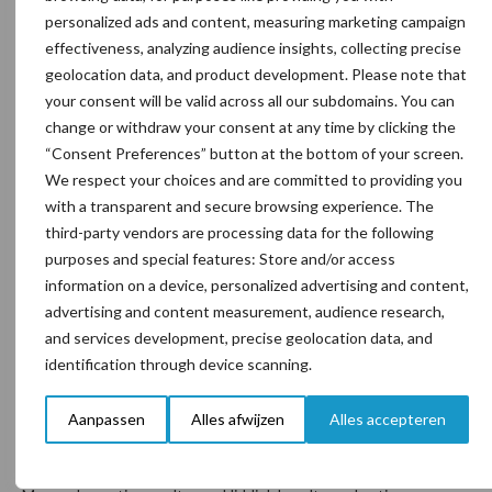
Vlaanderen. Maar ontwikkelingsperspectief is er zeker, betuigen
personalized ads and content, measuring marketing campaign
Kerkhof en Hiddink. Hiddink overtuigend: “Over 10 jaar gebruikt
effectiveness, analyzing audience insights, collecting precise
een kwart van de veehouders andere rassen.”
geolocation data, and product development. Please note that
your consent will be valid across all our subdomains. You can
Kringloopambities
change or withdraw your consent at any time by clicking the
“Consent Preferences” button at the bottom of your screen.
We respect your choices and are committed to providing you
Er zijn echter een paar factoren die meewegen in de keuzes om
with a transparent and secure browsing experience. The
met kruisen te beginnen. Kerkhof verwijst bijvoorbeeld naar de
third-party vendors are processing data for the following
kringloopambities van het Nederlandse ministerie van Landbouw.
purposes and special features: Store and/or access
“Daar ontstaat een hernieuwde aandacht voor een ander type
information on a device, personalized advertising and content,
koe. Dat kun je teruggaan naar rassen met een kleine
advertising and content measurement, audience research,
basispopulatie, zoals MRIJ. Of je gaat via kruisingen naar een
and services development, precise geolocation data, and
veestapel die gebruik maakt van de progressie die de individuele
identification through device scanning.
rassen wereldwijd boeken.”
Aanpassen
Alles afwijzen
Alles accepteren
Emotionele factor