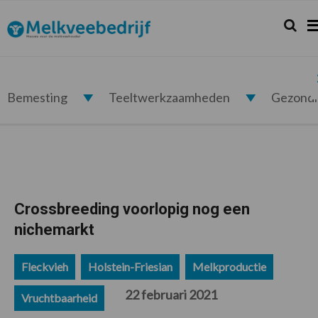
Spring
Door
Spring
Spring
naar
naar
naar
naar
Zoeken.
Zo
Melkveebedrijf.nl
de
de
de
de
hoofdnavigatie
hoofd
eerste
voettekst
inhoud
sidebar
Bemesting
Teeltwerkzaamheden
Gezond
Crossbreeding voorlopig nog een
nichemarkt
Fleckvieh
Holstein-Friesian
Melkproductie
22 februari 2021
Vruchtbaarheid