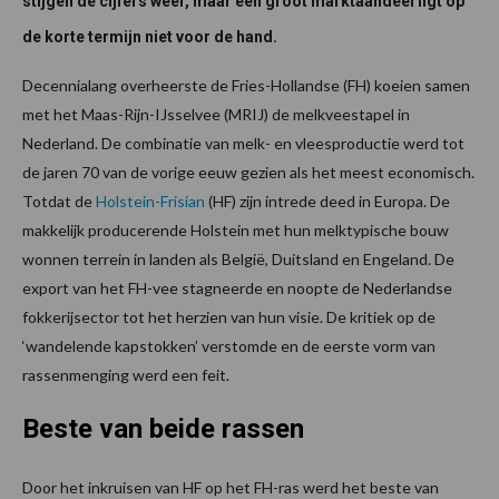
stijgen de cijfers weer, maar een groot marktaandeel ligt op
de korte termijn niet voor de hand.
Decennialang overheerste de Fries-Hollandse (FH) koeien samen
met het Maas-Rijn-IJsselvee (MRIJ) de melkveestapel in
Nederland. De combinatie van melk- en vleesproductie werd tot
de jaren 70 van de vorige eeuw gezien als het meest economisch.
Totdat de
Holstein-Frisian
(HF) zijn intrede deed in Europa. De
makkelijk producerende Holstein met hun melktypische bouw
wonnen terrein in landen als België, Duitsland en Engeland. De
export van het FH-vee stagneerde en noopte de Nederlandse
fokkerijsector tot het herzien van hun visie. De kritiek op de
‘wandelende kapstokken’ verstomde en de eerste vorm van
rassenmenging werd een feit.
Beste van beide rassen
Door het inkruisen van HF op het FH-ras werd het beste van