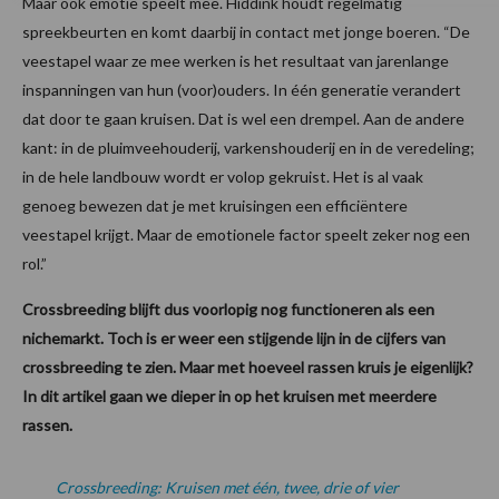
Maar ook emotie speelt mee. Hiddink houdt regelmatig
spreekbeurten en komt daarbij in contact met jonge boeren. “De
veestapel waar ze mee werken is het resultaat van jarenlange
inspanningen van hun (voor)ouders. In één generatie verandert
dat door te gaan kruisen. Dat is wel een drempel. Aan de andere
kant: in de pluimveehouderij, varkenshouderij en in de veredeling;
in de hele landbouw wordt er volop gekruist. Het is al vaak
genoeg bewezen dat je met kruisingen een efficiëntere
veestapel krijgt. Maar de emotionele factor speelt zeker nog een
rol.”
Crossbreeding blijft dus voorlopig nog functioneren als een
nichemarkt. Toch is er weer een stijgende lijn in de cijfers van
crossbreeding te zien. Maar met hoeveel rassen kruis je eigenlijk?
In dit artikel gaan we dieper in op het kruisen met meerdere
rassen.
Crossbreeding: Kruisen met één, twee, drie of vier