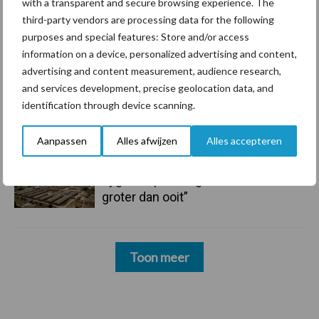
with a transparent and secure browsing experience. The
third-party vendors are processing data for the following
6 aug
ForFarmers ziet volume en
purposes and special features: Store and/or access
marktaandeel groeien in krimpende
information on a device, personalized advertising and content,
Nederlandse markt
advertising and content measurement, audience research,
and services development, precise geolocation data, and
6 aug
Tien praktische tips voor een
identification through device scanning.
langere levensduur
Aanpassen
Alles afwijzen
Alles accepteren
5 aug
“Vraag naar praktische
hygieneoplossingen is in Polen
groter dan ooit”
Toon meer