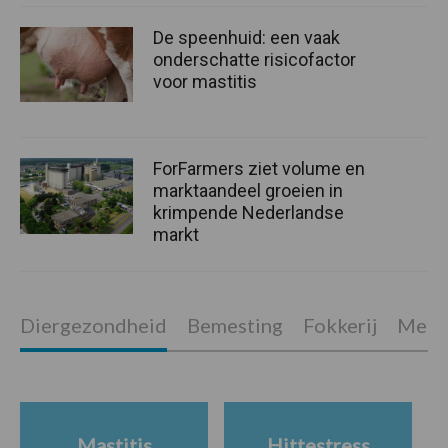
De speenhuid: een vaak
onderschatte risicofactor
voor mastitis
ForFarmers ziet volume en
marktaandeel groeien in
krimpende Nederlandse
markt
Diergezondheid
Bemesting
Fokkerij
Melkv
Mastitis
Hittestress