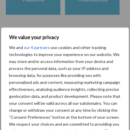
Toon meer
We value your privacy
We and
our 4 partners
use cookies and other tracking
technologies to improve your experience on our website. We
Primaire
may store and/or access information from your device and
Recent nieuws
Partner nieuws
process the personal data, such as your IP address and
Sidebar
browsing data, for purposes like providing you with
7 aug
Grondstoffenmarkt blijft grillig:
personalized ads and content, measuring marketing campaign
droogte en geopolitiek houden
effectiveness, analyzing audience insights, collecting precise
handel in de greep
geolocation data, and product development. Please note that
your consent will be valid across all our subdomains. You can
7 aug
De speenhuid: een vaak
change or withdraw your consent at any time by clicking the
onderschatte risicofactor voor
“Consent Preferences” button at the bottom of your screen.
mastitis
We respect your choices and are committed to providing you