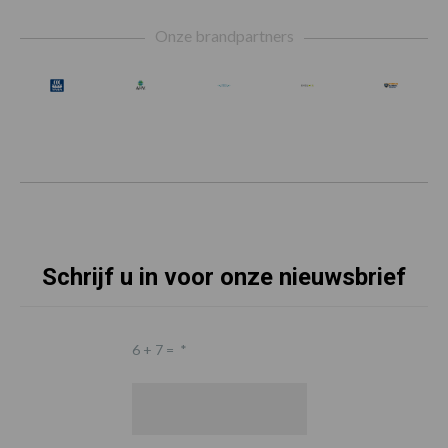
Footer
Onze brandpartners
Schrijf u in voor onze nieuwsbrief
6 + 7 =
*