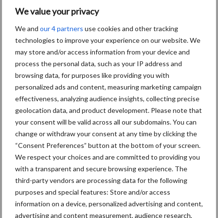
We value your privacy
Themapagina's
We and
our 4 partners
use cookies and other tracking
technologies to improve your experience on our website. We
may store and/or access information from your device and
Diergezondheid
Bemesting
Fokkerij
Melkv
process the personal data, such as your IP address and
browsing data, for purposes like providing you with
personalized ads and content, measuring marketing campaign
effectiveness, analyzing audience insights, collecting precise
geolocation data, and product development. Please note that
Mastitis
Hittestress
your consent will be valid across all our subdomains. You can
change or withdraw your consent at any time by clicking the
“Consent Preferences” button at the bottom of your screen.
We respect your choices and are committed to providing you
with a transparent and secure browsing experience. The
Toon meer
third-party vendors are processing data for the following
purposes and special features: Store and/or access
information on a device, personalized advertising and content,
Primaire
advertising and content measurement, audience research,