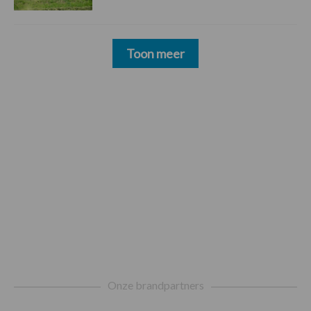
Toon meer
Footer
Onze brandpartners