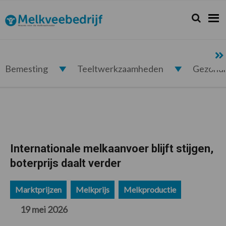
Spring
Door
Spring
Spring
naar
naar
naar
naar
Zoeken...
Zoek
Melkveebedrijf.nl
de
de
de
de
hoofdnavigatie
hoofd
eerste
voettekst
inhoud
sidebar
Bemesting
Teeltwerkzaamheden
Gezond
Internationale melkaanvoer blijft stijgen,
boterprijs daalt verder
Marktprijzen
Melkprijs
Melkproductie
19 mei 2026