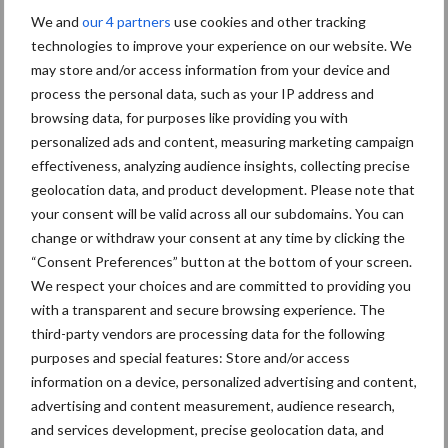
We and
our 4 partners
use cookies and other tracking
ForFarmers ziet volume en
technologies to improve your experience on our website. We
marktaandeel groeien in
krimpende Nederlandse
may store and/or access information from your device and
markt
process the personal data, such as your IP address and
browsing data, for purposes like providing you with
personalized ads and content, measuring marketing campaign
Tien praktische tips voor
effectiveness, analyzing audience insights, collecting precise
een langere levensduur
geolocation data, and product development. Please note that
your consent will be valid across all our subdomains. You can
change or withdraw your consent at any time by clicking the
“Consent Preferences” button at the bottom of your screen.
We respect your choices and are committed to providing you
“Vraag naar praktische
with a transparent and secure browsing experience. The
hygieneoplossingen is in
Polen groter dan ooit”
third-party vendors are processing data for the following
purposes and special features: Store and/or access
information on a device, personalized advertising and content,
advertising and content measurement, audience research,
and services development, precise geolocation data, and
Themapagina's