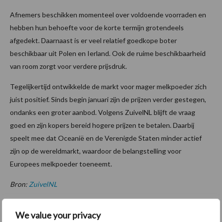
Afnemers beschikken momenteel over voldoende voorraden en
hebben hun behoefte voor de korte termijn grotendeels
afgedekt. Daarnaast is er veel relatief goedkope boter
beschikbaar uit Polen en Ierland. Ook de ruime beschikbaarheid
van room zorgt voor verdere prijsdruk.
Tegelijkertijd ontwikkelde de markt voor mager melkpoeder zich
juist positief. Sinds begin januari zijn de prijzen verder gestegen,
ondanks een groter aanbod. Volgens ZuivelNL blijft de vraag
goed en zijn kopers bereid hogere prijzen te betalen. Daarbij
speelt mee dat Oceanië en de Verenigde Staten minder actief
zijn op de wereldmarkt, waardoor de belangstelling voor
Europees melkpoeder toeneemt.
Bron:
ZuivelNL
Aanbevolen voor jou!
We value your privacy