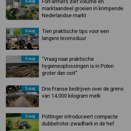
6 aug
ForFarmers ziet volume en
marktaandeel groeien in krimpende
Nederlandse markt
6 aug
Tien praktische tips voor een
langere levensduur
5 aug
“Vraag naar praktische
hygieneoplossingen is in Polen
groter dan ooit”
5 aug
Drie Franse bedrijven over de grens
van 14.000 kilogram melk
3 aug
Pöttinger introduceert compacte
dubbelrotor-zwadhark in de hef