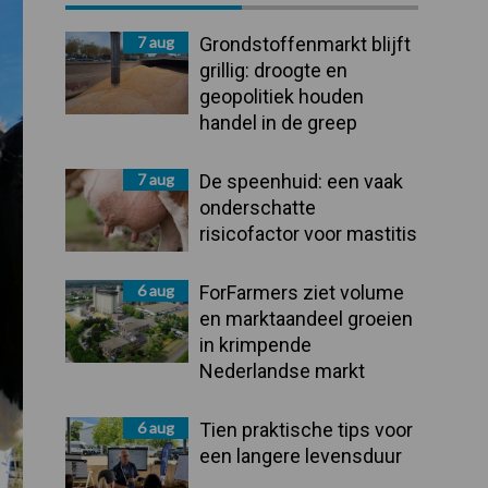
Sidebar
7 aug
Grondstoffenmarkt blijft
grillig: droogte en
geopolitiek houden
handel in de greep
7 aug
De speenhuid: een vaak
onderschatte
risicofactor voor mastitis
6 aug
ForFarmers ziet volume
en marktaandeel groeien
in krimpende
Nederlandse markt
6 aug
Tien praktische tips voor
een langere levensduur