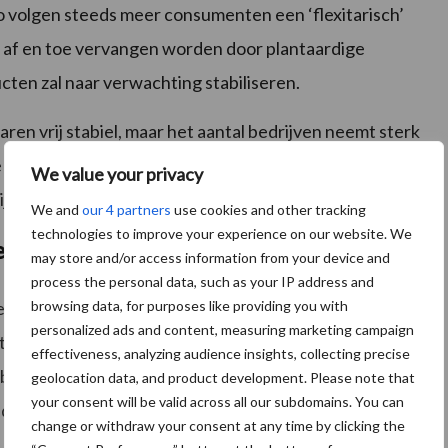
 volgen steeds meer consumenten een ‘flexitarisch’
vis af en toe vervangen worden door plantaardige
cten zal naar verwachting stabiliseren.
aren vrij stabiel, maar het aantal bedrijven neemt sterk
e 35 jaar nu en in de nabije toekomst schaars; zij maken
We value your privacy
ijfer uit 2020).
We and
our 4 partners
use cookies and other tracking
technologies to improve your experience on our website. We
elkveehouderij
may store and/or access information from your device and
process the personal data, such as your IP address and
browsing data, for purposes like providing you with
veerkracht’ in de zuivelsector. Ondanks de inflatie,
personalized ads and content, measuring marketing campaign
ft de EU haar leidende positie als zuivelproducent
effectiveness, analyzing audience insights, collecting precise
 blijven. De wereldwijde
melkproductie
zal naar
geolocation data, and product development. Please note that
your consent will be valid across all our subdomains. You can
de afgelopen tien jaar (een plus van 1,6 procent per
change or withdraw your consent at any time by clicking the