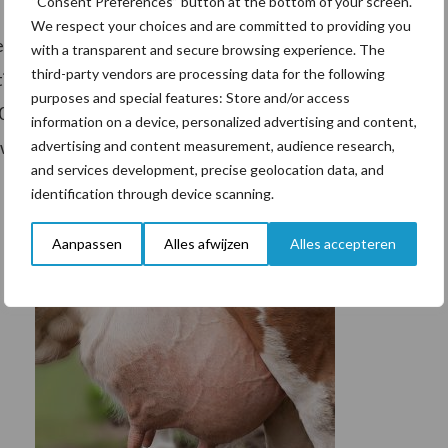
“Consent Preferences” button at the bottom of your screen.
We respect your choices and are committed to providing you
ren, omdat landen en regio’s zelfvoorzienend willen
with a transparent and secure browsing experience. The
third-party vendors are processing data for the following
ing is dat met name Zuidoost-Aziatische en Noord-
purposes and special features: Store and/or access
035 met ongeveer drie procent per jaar hebben
information on a device, personalized advertising and content,
 welvaart en de groeiende bevolking.
advertising and content measurement, audience research,
and services development, precise geolocation data, and
identification through device scanning.
Aanpassen
Alles afwijzen
Alles accepteren