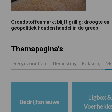
Grondstoffenmarkt blijft grillig: droogte en
geopolitiek houden handel in de greep
Themapagina's
Diergezondheid
Bemesting
Fokkerij
Me
Ligbox &
Bedrijfsnieuws
Voerhekk