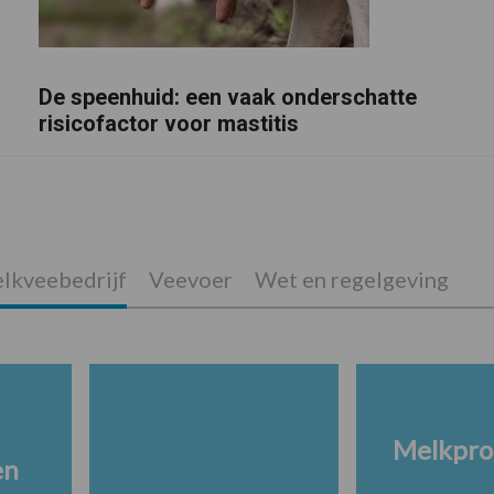
De speenhuid: een vaak onderschatte
risicofactor voor mastitis
lkveebedrijf
Veevoer
Wet en regelgeving
Melkpro
en