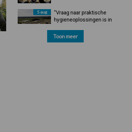
5 aug
“Vraag naar praktische
hygieneoplossingen is in
Polen groter dan ooit”
Toon meer