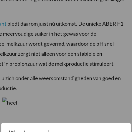
ant
biedt daarom juist nú uitkomst. De unieke ABER F1
de meervoudige suiker in het gewas voor de
 veel melkzuur wordt gevormd, waardoor de pH snel
lkzuur zorgt niet alleen voor een stabiele en
et in propionzuur wat de melkproductie stimuleert.
 u zich onder alle weersomstandigheden van goed en
oductie.