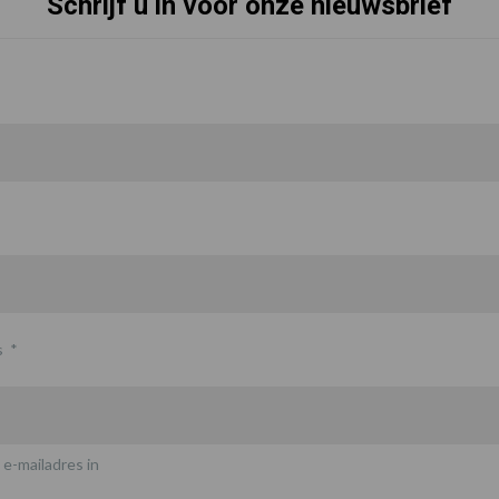
Schrijf u in voor onze nieuwsbrief
s
*
 e-mailadres in