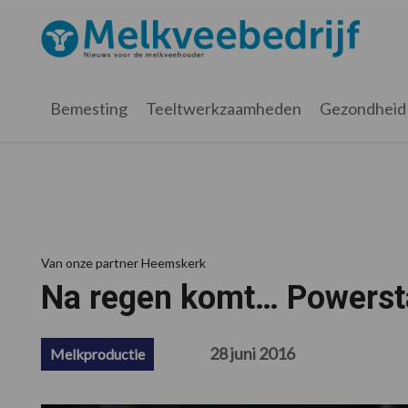
Spring
Door
Spring
Spring
naar
naar
naar
naar
Melkveebedrijf.nl
de
de
de
de
hoofdnavigatie
hoofd
eerste
voettekst
inhoud
sidebar
Bemesting
Teeltwerkzaamheden
Gezondheid
Van onze partner Heemskerk
Na regen komt… Powersta
28 juni 2016
Melkproductie