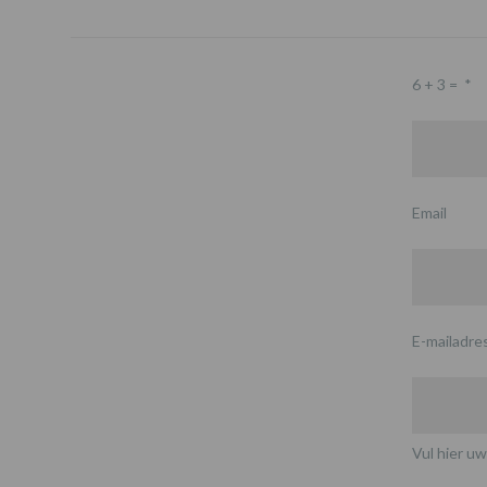
6 + 3 =
*
Email
E-mailadre
Vul hier uw