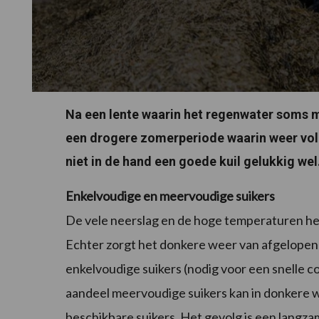
Na een lente waarin het regenwater soms m
een drogere zomerperiode waarin weer vol
niet in de hand een goede kuil gelukkig wel
Enkelvoudige en meervoudige suikers
De vele neerslag en de hoge temperaturen he
Echter zorgt het donkere weer van afgelope
enkelvoudige suikers (nodig voor een snelle c
aandeel meervoudige suikers kan in donkere 
beschikbare suikers. Het gevolg is een langza