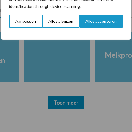
identification through device scanning.
lkveebedrijf
Veevoer
Wet en regelgeving
Aanpassen
Alles afwijzen
Alles accepteren
Melkpro
en
Toon meer