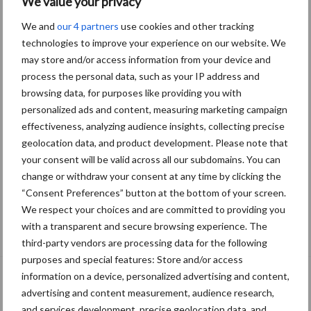
We value your privacy
We and
our 4 partners
use cookies and other tracking
technologies to improve your experience on our website. We
may store and/or access information from your device and
process the personal data, such as your IP address and
browsing data, for purposes like providing you with
personalized ads and content, measuring marketing campaign
effectiveness, analyzing audience insights, collecting precise
geolocation data, and product development. Please note that
your consent will be valid across all our subdomains. You can
change or withdraw your consent at any time by clicking the
“Consent Preferences” button at the bottom of your screen.
We respect your choices and are committed to providing you
Van onze partner Heemskerk
with a transparent and secure browsing experience. The
Waardevolle informatie zit van binnen!
third-party vendors are processing data for the following
purposes and special features: Store and/or access
information on a device, personalized advertising and content,
advertising and content measurement, audience research,
and services development, precise geolocation data, and