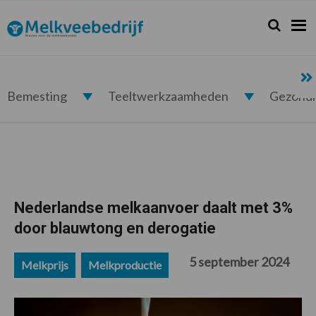
Spring
Door
Spring
Spring
naar
naar
naar
naar
Zoeken...
Zoek
Melkveebedrijf.nl
de
de
de
de
hoofdnavigatie
hoofd
eerste
voettekst
inhoud
sidebar
Bemesting
Teeltwerkzaamheden
Gezond
Nederlandse melkaanvoer daalt met 3%
door blauwtong en derogatie
5 september 2024
Melkprijs
Melkproductie