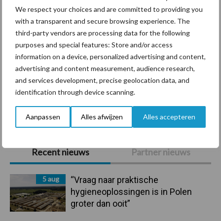
We respect your choices and are committed to providing you
with a transparent and secure browsing experience. The
third-party vendors are processing data for the following
Ligbox &
Bedrijfsnieuws
purposes and special features: Store and/or access
Voerhekken
information on a device, personalized advertising and content,
advertising and content measurement, audience research,
and services development, precise geolocation data, and
identification through device scanning.
Toon meer
Aanpassen
Alles afwijzen
Alles accepteren
Primaire
Recent nieuws
Partner nieuws
Sidebar
5 aug
“Vraag naar praktische
hygieneoplossingen is in Polen
groter dan ooit”