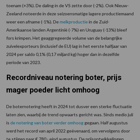
toenam (+3%). De daling in de VS zette door (-2%). Ook Nieuw-
Zeeland noteerde in deze seizoensmatige lagere productiemaand
weer een afname (-1%). De
melkproductie
in de Zuid-
Amerikaanse landen Argentinië (-7%) en Uruguay (-13%) bleef
fors krimpen. Het geaggregeerde volume van de belangrijke
zuivelexporteurs (inclusief de EU) lag in het eerste halfjaar van
2024 per saldo 0,1% (0,17 miljard kg) hoger dan in dezelfde
periode van 2023.
Recordniveau notering boter, prijs
mager poeder licht omhoog
De boternotering heeft in 2024 tot dusver een sterke fluctuatie
laten zien, waarbij de trend opwaarts gericht was. Sinds medio juli
is
de notering van boter verder omhoog
gegaan. Half augustus
werd het record van april 2022 geëvenaard, om vervolgens door
te stijgen naar € 780,- eind augustus. De prijsontwikkelingen