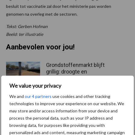
besluit tot vaccinatie zal door het ministerie pas worden
genomen na overleg met de sectoren.
Tekst: Gerben Hofman
Beeld: ter illustratie
Aanbevolen voor jou!
Grondstoffenmarkt blijft
grillig: droogte en
geopolitiek houden handel
in de greep
We value your privacy
We and
our 4 partners
use cookies and other tracking
technologies to improve your experience on our website. We
De speenhuid: een vaak
may store and/or access information from your device and
onderschatte risicofactor
voor mastitis
process the personal data, such as your IP address and
browsing data, for purposes like providing you with
personalized ads and content, measuring marketing campaign