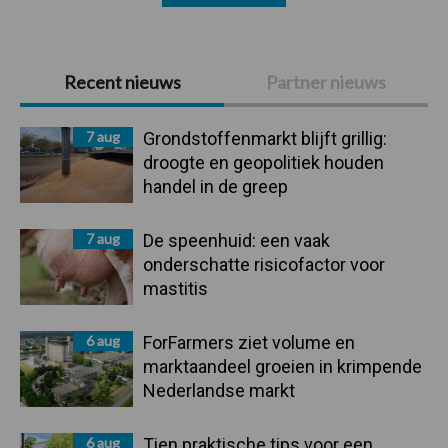
Primaire
Recent nieuws
Partner nieuws
Sidebar
7 aug
Grondstoffenmarkt blijft grillig:
droogte en geopolitiek houden
handel in de greep
7 aug
De speenhuid: een vaak
onderschatte risicofactor voor
mastitis
6 aug
ForFarmers ziet volume en
marktaandeel groeien in krimpende
Nederlandse markt
6 aug
Tien praktische tips voor een