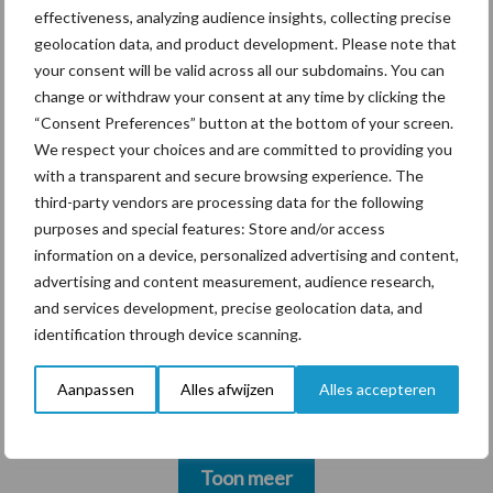
effectiveness, analyzing audience insights, collecting precise
ForFarmers ziet volume en
geolocation data, and product development. Please note that
marktaandeel groeien in
your consent will be valid across all our subdomains. You can
krimpende Nederlandse
change or withdraw your consent at any time by clicking the
markt
“Consent Preferences” button at the bottom of your screen.
We respect your choices and are committed to providing you
with a transparent and secure browsing experience. The
third-party vendors are processing data for the following
Diergezondheid
Bemesting
Fokkerij
Melkv
purposes and special features: Store and/or access
information on a device, personalized advertising and content,
advertising and content measurement, audience research,
and services development, precise geolocation data, and
identification through device scanning.
Mastitis
Hittestress
Aanpassen
Alles afwijzen
Alles accepteren
Toon meer