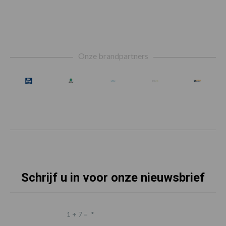
Footer
Onze brandpartners
Schrijf u in voor onze nieuwsbrief
1 + 7 =
*