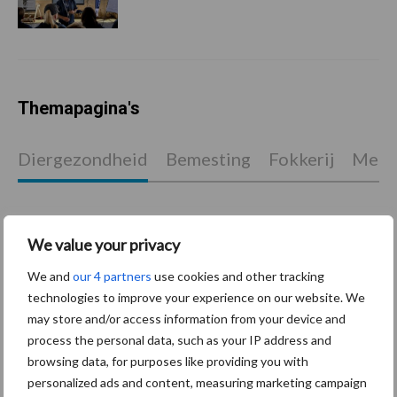
Themapagina's
Diergezondheid
Bemesting
Fokkerij
Melkv
We value your privacy
Mastitis
Hittestress
We and
our 4 partners
use cookies and other tracking
technologies to improve your experience on our website. We
may store and/or access information from your device and
process the personal data, such as your IP address and
browsing data, for purposes like providing you with
Toon meer
personalized ads and content, measuring marketing campaign