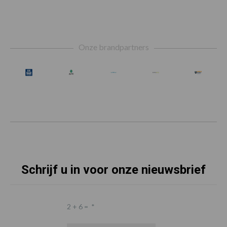
Footer
Onze brandpartners
Schrijf u in voor onze nieuwsbrief
2 + 6 =
*