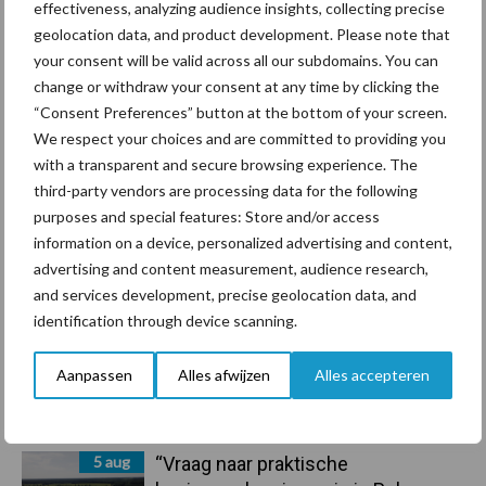
effectiveness, analyzing audience insights, collecting precise
geolocation data, and product development. Please note that
Primaire
your consent will be valid across all our subdomains. You can
Recent nieuws
Partner nieuws
change or withdraw your consent at any time by clicking the
Sidebar
“Consent Preferences” button at the bottom of your screen.
7 aug
De speenhuid: een vaak
We respect your choices and are committed to providing you
onderschatte risicofactor voor
with a transparent and secure browsing experience. The
mastitis
third-party vendors are processing data for the following
purposes and special features: Store and/or access
information on a device, personalized advertising and content,
6 aug
ForFarmers ziet volume en
advertising and content measurement, audience research,
marktaandeel groeien in krimpende
and services development, precise geolocation data, and
Nederlandse markt
identification through device scanning.
6 aug
Tien praktische tips voor een
Aanpassen
Alles afwijzen
Alles accepteren
langere levensduur
5 aug
“Vraag naar praktische