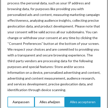
process the personal data, such as your IP address and
De nationale regelgeving ter bestrijding van IBR en Bovine Virus
browsing data, for purposes like providing you with
Diarree (BVD) zou oorspronkelijk tegelijkertijd starten. Maar
personalized ads and content, measuring marketing campaign
omdat het maken van de regelgeving voor BVD langer duurt gaat
effectiveness, analyzing audience insights, collecting precise
deze op een later tijdstip van start. De intentie is wel dat
geolocation data, and product development. Please note that
inspanningen die rundveehouders in de aanloop periode al
your consent will be valid across all our subdomains. You can
leveren, meetellen voor de toekomstige BVD-regelgeving.
change or withdraw your consent at any time by clicking the
“Consent Preferences” button at the bottom of your screen.
Bron:
ZuivelNL
We respect your choices and are committed to providing you
with a transparent and secure browsing experience. The
Aanbevolen voor jou!
third-party vendors are processing data for the following
purposes and special features: Store and/or access
Grondstoffenmarkt blijft
information on a device, personalized advertising and content,
grillig: droogte en
advertising and content measurement, audience research,
geopolitiek houden handel
and services development, precise geolocation data, and
in de greep
identification through device scanning.
Aanpassen
Alles afwijzen
Alles accepteren
De speenhuid: een vaak