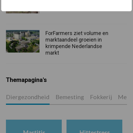
onderschatte risicofactor
voor mastitis
ForFarmers ziet volume en
marktaandeel groeien in
krimpende Nederlandse
markt
Themapagina's
Diergezondheid
Bemesting
Fokkerij
Melkv
Mastitis
Hittestress