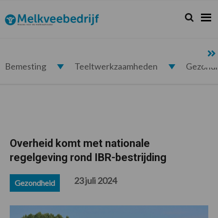
Spring
Door
Spring
Spring
naar
naar
naar
naar
Zoeken...
Zoek
Melkveebedrijf.nl
de
de
de
de
hoofdnavigatie
hoofd
eerste
voettekst
inhoud
sidebar
Bemesting
Teeltwerkzaamheden
Gezond
Overheid komt met nationale
regelgeving rond IBR-bestrijding
23 juli 2024
Gezondheid