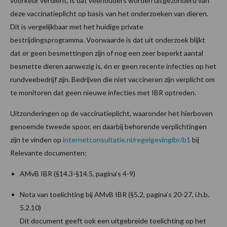
voorkeur verdient, is dat veehouders worden uitgezonderd van
deze vaccinatieplicht op basis van het onderzoeken van dieren.
Dit is vergelijkbaar met het huidige private
bestrijdingsprogramma. Voorwaarde is dat uit onderzoek blijkt
dat er geen besmettingen zijn of nog een zeer beperkt aantal
besmette dieren aanwezig is, én er geen recente infecties op het
rundveebedrijf zijn. Bedrijven die niet vaccineren zijn verplicht om
te monitoren dat geen nieuwe infecties met IBR optreden.
Uitzonderingen op de vaccinatieplicht, waaronder het hierboven
genoemde tweede spoor, en daarbij behorende verplichtingen
zijn te vinden op
internetconsultatie.nl/regelgevingibr/b1
bij
Relevante documenten:
AMvB IBR (§14.3-§14.5, pagina’s 4-9)
Nota van toelichting bij AMvB IBR (§5.2, pagina’s 20-27, i.h.b.
5.2.10)
Dit document geeft ook een uitgebreide toelichting op het