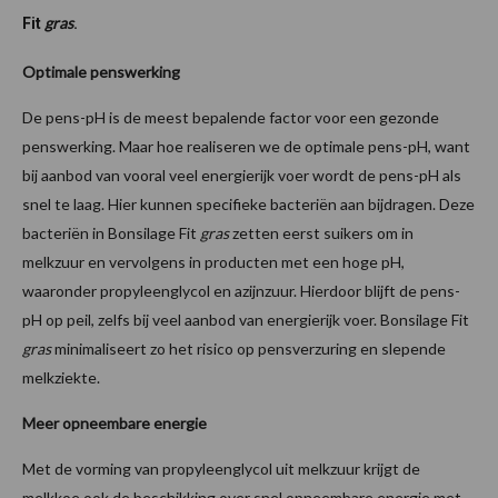
gras
Fit
.
Optimale penswerking
De pens-pH is de meest bepalende factor voor een gezonde
penswerking. Maar hoe realiseren we de optimale pens-pH, want
bij aanbod van vooral veel energierijk voer wordt de pens-pH als
snel te laag. Hier kunnen specifieke bacteriën aan bijdragen. Deze
bacteriën in Bonsilage Fit
gras
zetten eerst suikers om in
melkzuur en vervolgens in producten met een hoge pH,
waaronder propyleenglycol en azijnzuur. Hierdoor blijft de pens-
pH op peil, zelfs bij veel aanbod van energierijk voer. Bonsilage Fit
gras
minimaliseert zo het risico op pensverzuring en slepende
melkziekte.
Meer opneembare energie
Met de vorming van propyleenglycol uit melkzuur krijgt de
melkkoe ook de beschikking over snel opneembare energie met