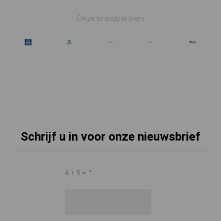
Footer
Onze brandpartners
Schrijf u in voor onze nieuwsbrief
4 + 5 =
*