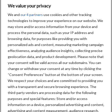
krimpende Nederlandse
We value your privacy
markt
We and
our 4 partners
use cookies and other tracking
technologies to improve your experience on our website. We
may store and/or access information from your device and
Diergezondheid
Bemesting
Fokkerij
Melkv
process the personal data, such as your IP address and
browsing data, for purposes like providing you with
personalized ads and content, measuring marketing campaign
effectiveness, analyzing audience insights, collecting precise
geolocation data, and product development. Please note that
Mastitis
Hittestress
your consent will be valid across all our subdomains. You can
change or withdraw your consent at any time by clicking the
“Consent Preferences” button at the bottom of your screen.
We respect your choices and are committed to providing you
with a transparent and secure browsing experience. The
Toon meer
third-party vendors are processing data for the following
purposes and special features: Store and/or access
information on a device, personalized advertising and content,
Primaire
advertising and content measurement, audience research,